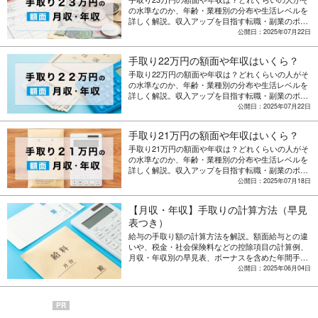
の水準なのか、年齢・業種別の分布や生活レベルを
詳しく解説。収入アップを目指す転職・副業のポイ
ントも紹介。
公開日：2025年07月22日
手取り22万円の額面や年収はいくら？
手取り22万円の額面や年収は？どれくらいの人がそ
の水準なのか、年齢・業種別の分布や生活レベルを
詳しく解説。収入アップを目指す転職・副業のポイ
ントも紹介。
公開日：2025年07月22日
手取り21万円の額面や年収はいくら？
手取り21万円の額面や年収は？どれくらいの人がそ
の水準なのか、年齢・業種別の分布や生活レベルを
詳しく解説。収入アップを目指す転職・副業のポイ
ントも紹介。
公開日：2025年07月18日
【月収・年収】手取りの計算方法（早見
表つき）
給与の手取り額の計算方法を解説。額面給与との違
いや、税金・社会保険料などの控除項目の計算例、
月収・年収別の早見表、ボーナスを含めた年間手取
り額の計算方法についても解説します。
公開日：2025年06月04日
PR