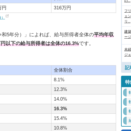
の...
万円
316万円
フ
ェ
分）
リ...
建
令和5年分）」によれば、給与所得者全体の
平均年収
ージ
0万円以下の給与所得者は全体の16.3%
です。
未
ジェ
記
全体割合
8.1%
特
12.3%
14.0%
16.3%
15.4%
10.8%