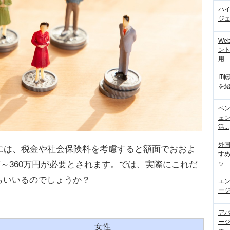
ハ
ジェ
We
ント
用...
IT
を紹
ベ
ェ
活...
外
には、税金や社会保険料を考慮すると額面でおおよ
す
2万～360万円が必要とされます。では、実際にこれだ
ッ...
らいいるのでしょうか？
エ
ージ
ア
ー
女性