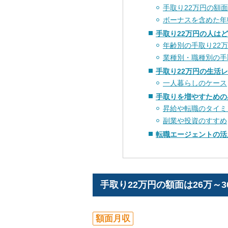
手取り22万円の額
ボーナスを含めた年
手取り22万円の人は
年齢別の手取り22
業種別・職種別の手
手取り22万円の生活
一人暮らしのケース
手取りを増やすための
昇給や転職のタイミ
副業や投資のすすめ
転職エージェントの活
手取り22万円の額面は26万～3
額面月収