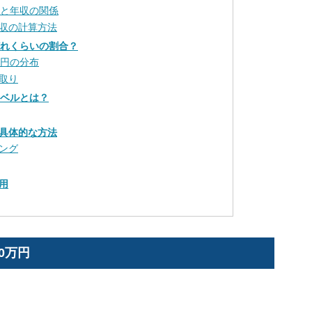
面と年収の関係
収の計算方法
どれくらいの割合？
万円の分布
取り
レベルとは？
具体的な方法
ング
用
0万円