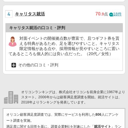
キャリタス就活
70
.9
点
18件
キャリタス就活の口コミ・評判
対面イベントの開催拠点数が豊富で、且つギフト券を貰
える特典があるため、足を運びやすいこと。キャリタス
限定情報がある点や、採用情報が見やすいところに置い
てあるところも個人的には良い点だった。（20代／女性）
その他の口コミ・評判
オリコンランキングは、株式会社オリコンを前身企業に1967年より
スタート。2006年からは顧客満足度調査を開始。就活サイトは、
2018年よりランキングを発表しています。
オリコン顧客満足度調査では、実際にサービスを利用した
806
人にアンケ
ート調査を実施。
満足度に関する回答を基に、調査企業
9
社を対象にした「
就活サイト
」ラン