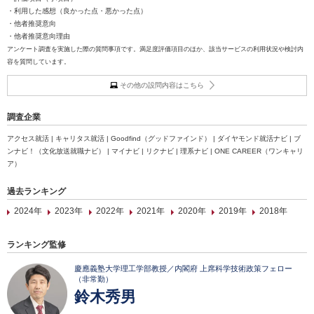
・利用した感想（良かった点・悪かった点）
・他者推奨意向
・他者推奨意向理由
アンケート調査を実施した際の質問事項です。満足度評価項目のほか、該当サービスの利用状況や検討内
容を質問しています。
その他の設問内容はこちら
調査企業
アクセス就活 | キャリタス就活 | Goodfind（グッドファインド） | ダイヤモンド就活ナビ | ブ
ンナビ！（文化放送就職ナビ） | マイナビ | リクナビ | 理系ナビ | ONE CAREER（ワンキャリ
ア）
過去ランキング
2024年
2023年
2022年
2021年
2020年
2019年
2018年
ランキング監修
慶應義塾大学理工学部教授／内閣府 上席科学技術政策フェロー
（非常勤）
鈴木秀男