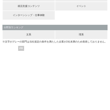
就活支援コンテンツ
イベント
インターンシップ・仕事体験
分野別ランキング
文系
理系
※文字がグレーの部門は当社規定の条件を満たした企業が2社未満のため発表しておりません。
PR