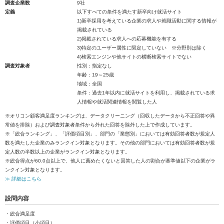
調査企業数
9社
定義
以下すべての条件を満たす新卒向け就活サイト
1)新卒採用を考えている企業の求人や就職活動に関する情報が
掲載されている
2)掲載されている求人への応募機能を有する
3)特定のユーザー属性に限定していない ※分野別は除く
4)検索エンジンや他サイトの横断検索サイトでない
調査対象者
性別：指定なし
年齢：19～25歳
地域：全国
条件：過去1年以内に就活サイトを利用し、掲載されている求
人情報や就活関連情報を閲覧した人
※オリコン顧客満足度ランキングは、データクリーニング（回収したデータから不正回答や異
常値を排除）および調査対象者条件から外れた回答を除外した上で作成しています。
※「総合ランキング」、「評価項目別」、部門の「業態別」においては有効回答者数が規定人
数を満たした企業のみランクイン対象となります。その他の部門においては有効回答者数が規
定人数の半数以上の企業がランクイン対象となります。
※総合得点が60.0点以上で、他人に薦めたくないと回答した人の割合が基準値以下の企業がラ
ンクイン対象となります。
≫ 詳細はこちら
設問内容
・総合満足度
・評価項目（小項目）