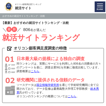
オリコン顧客満足度ランキング
就活サイト
おすすめの就活サイトランキング・比較
【最新】おすすめの就活サイトランキング・比較
／
／
806
最
新
名が選んだ
就活サイトランキング
オリコン顧客満足度調査の特徴
日本最大級の規模による独自の調査
同ランキングは、実際にサービスを利用した806名の消費者の方々
のアンケートを基に、調査企業9社を対象に徹底比較しています。
調査概要は
こちら
。
研究機関に提供される信頼のデータ
ソースデータは
国立情報学研究所
を通じて学術研究機関に全て公
開されており、データ監修は慶應義塾大学理工学部教授・
鈴木秀
男
氏が行っています。
オリコンのランキングの概要については
こちら
。