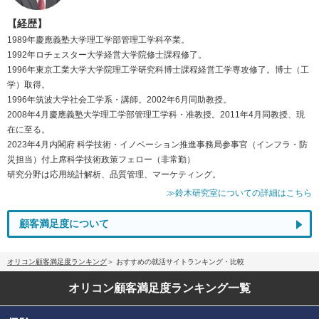
【経歴】
1989年慶應義塾大学理工学部管理工学科卒業。
1992年ロチェスター大学経営大学院修士課程修了。
1996年東京工業大学大学院理工学研究科博士課程経営工学専攻修了。博士（工
学）取得。
1996年筑波大学社会工学系・講師。2002年6月同助教授。
2008年4月慶應義塾大学理工学部管理工学科・准教授。2011年4月同教授、現
在に至る。
2023年4月内閣府 科学技術・イノベーション推進事務局参事官（インフラ・防
災担当）付上席科学技術政策フェロー（非常勤）
研究分野は応用統計解析、品質管理、マーケティング。
≫鈴木研究室についての詳細はこちら
顧客満足度について
オリコン顧客満足度ランキング
おすすめの就活サイトランキング・比較
オリコン顧客満足度
ランキング一覧