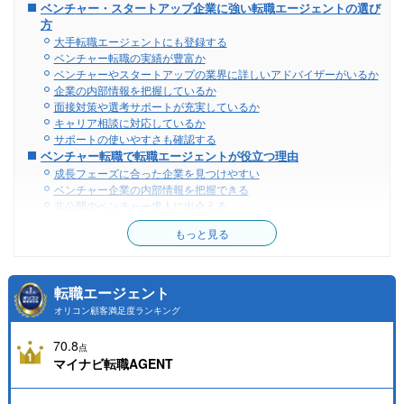
ベンチャー・スタートアップ企業に強い転職エージェントの選び
方
大手転職エージェントにも登録する
ベンチャー転職の実績が豊富か
ベンチャーやスタートアップの業界に詳しいアドバイザーがいるか
企業の内部情報を把握しているか
面接対策や選考サポートが充実しているか
キャリア相談に対応しているか
サポートの使いやすさも確認する
ベンチャー転職で転職エージェントが役立つ理由
成長フェーズに合った企業を見つけやすい
ベンチャー企業の内部情報を把握できる
非公開のベンチャー求人に出会える
ベンチャー企業に合わせた選考対策を受けられる
もっと見る
転職エージェントの活用術【成功するためのポイント】
転職の目的を明確にする
担当アドバイザーとの相性を見極める
1社だけでなく複数登録して比較する
転職エージェント
「すぐに転職したい」と伝えて優先対応してもらう
オリコン顧客満足度ランキング
転職理由や休職期間など話しづらいことも正直に伝える
ベンチャー・スタートアップ企業への転職で気になる質問
70.8
点
ベンチャー・スタートアップ企業って何？
マイナビ転職AGENT
未経験者からでもベンチャー・スタートアップ企業に転職できる？
大手とベンチャー、転職するならどっちがいい？
面接での強み・弱みの伝え方のポイントは？