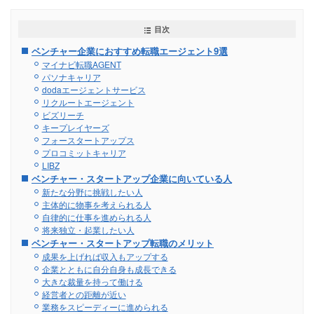
目次
ベンチャー企業におすすめ転職エージェント9選
マイナビ転職AGENT
パソナキャリア
dodaエージェントサービス
リクルートエージェント
ビズリーチ
キープレイヤーズ
フォースタートアップス
プロコミットキャリア
LIBZ
ベンチャー・スタートアップ企業に向いている人
新たな分野に挑戦したい人
主体的に物事を考えられる人
自律的に仕事を進められる人
将来独立・起業したい人
ベンチャー・スタートアップ転職のメリット
成果を上げれば収入もアップする
企業とともに自分自身も成長できる
大きな裁量を持って働ける
経営者との距離が近い
業務をスピーディーに進められる