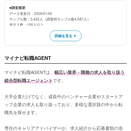
■調査概要
データ更新日：2026/01/05
サンプル数：3,432人（調査時サンプル数4,587人）
規定人数：100人以上
調査企業（サービス）数：18（
調査企業詳細
）
定義：転職希望者と人材採用を考えている顧客企業双方に対して、それ
詳細を見る ▼
ぞれの条件に沿った就業先または人材を紹介する企業（※）
ただし、以下は対象外とする
1)人材事業における人材紹介の割合が著しく低い企業
マイナビ転職AGENT
2)特定の職種・業種・ユーザー属性・年齢層・年収層・条件に特化した
企業 ※年代別、職種別を除く
3)サーチ型ヘッドハンティング企業
マイナビ転職AGENTは、
幅広い業界・職種の求人を取り扱う
4)特定地域のみの求人を扱っている企業
総合型転職エージェント
です。
調査期間：2025/09/03～2025/10/06、2024/08/21～2024/09/24、
2023/09/07～2023/10/06
大手企業だけでなく、成長中のベンチャー企業やスタートア
調査対象
性別：指定なし 年齢：20～69歳 地域：全国
ップ企業の求人も取り扱っており、多様な選択肢の中から転
条件：過去5年以内に人材紹介会社を利用して転職したことがあり、決
職先を探せます。
定時の年収が600万円未満の人
詳細：
オリコン顧客満足度の調査・ランキング方法
設問内容：
設問内容詳細
専任のキャリアアドバイザーが、求人紹介から応募書類の添