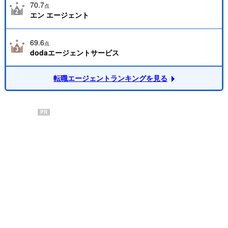
70.7
点
転職エージェントは本当に無料？費用が発生するケースはある？
エン エージェント
転職回数が多いとイメージが悪くなる？
転職してはいけないタイミングは？
転職エージェント経由の内定辞退はいつまで可能？
69.6
点
転職エージェントでやると後悔するNG行動とは？
dodaエージェントサービス
ベンチャー企業への転職はエージェントで選択肢を広げよう
転職エージェントランキングを見る
PR