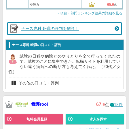
65.6
交渉力
点
＞項目・部門ランキング結果の詳細を見る
ナース専科 転職の評判を解説！
ナース専科 転職の口コミ・評判
試験の日程や病院とのやりとりを全て行ってくれたの
で、試験のことに集中できた。転職サイトを利用してい
ない違う病院への断り方も考えてくれた。（20代／女
性）
その他の口コミ・評判
看護roo!
67
.9
点
18件
無料会員登録
求人を探す