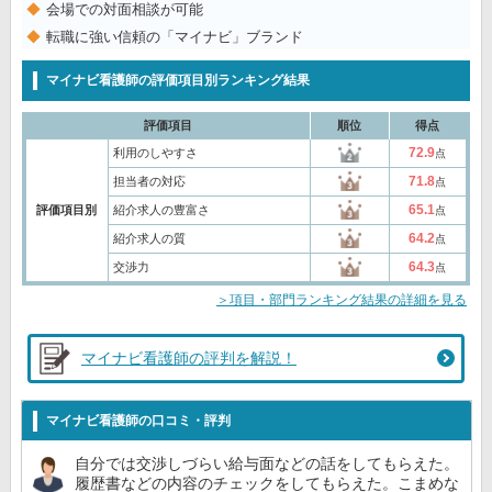
会場での対面相談が可能
転職に強い信頼の「マイナビ」ブランド
マイナビ看護師の評価項目別ランキング結果
評価項目
順位
得点
72.9
利用のしやすさ
点
71.8
担当者の対応
点
65.1
評価項目別
紹介求人の豊富さ
点
64.2
紹介求人の質
点
64.3
交渉力
点
＞項目・部門ランキング結果の詳細を見る
マイナビ看護師の評判を解説！
マイナビ看護師の口コミ・評判
自分では交渉しづらい給与面などの話をしてもらえた。
履歴書などの内容のチェックをしてもらえた。こまめな