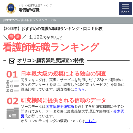
オリコン顧客満足度ランキング
看護師転職
おすすめの看護師転職ランキング・比較
【2026年】おすすめの看護師転職ランキング・口コミ比較
／
／
1,122
最
新
名が選んだ
看護師転職ランキング
オリコン顧客満足度調査の特徴
日本最大級の規模による独自の調査
同ランキングは、実際にサービスを利用した1,122名の消費者の
方々のアンケートを基に、調査した13企業（サービス）を対象に
徹底比較しています。調査概要は
こちら
。
研究機関に提供される信頼のデータ
ソースデータは
国立情報学研究所
を通じて学術研究機関に全て公
開されており、データ監修は慶應義塾大学理工学部教授・
鈴木秀
男
氏が行っています。
オリコンのランキングの概要については
こちら
。