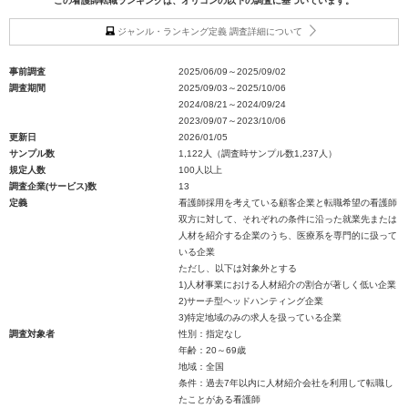
この看護師転職ランキングは、オリコンの以下の調査に基づいています。
ジャンル・ランキング定義 調査詳細について
事前調査
2025/06/09～2025/09/02
調査期間
2025/09/03～2025/10/06
2024/08/21～2024/09/24
2023/09/07～2023/10/06
更新日
2026/01/05
サンプル数
1,122人（調査時サンプル数1,237人）
規定人数
100人以上
調査企業(サービス)数
13
定義
看護師採用を考えている顧客企業と転職希望の看護師
双方に対して、それぞれの条件に沿った就業先または
人材を紹介する企業のうち、医療系を専門的に扱って
いる企業
ただし、以下は対象外とする
1)人材事業における人材紹介の割合が著しく低い企業
2)サーチ型ヘッドハンティング企業
3)特定地域のみの求人を扱っている企業
調査対象者
性別：指定なし
年齢：20～69歳
地域：全国
条件：過去7年以内に人材紹介会社を利用して転職し
たことがある看護師