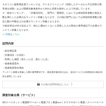
※オリコン顧客満足度ランキングは、データクリーニング（回収したデータから不正回答や異
常値を排除）および調査対象者条件から外れた回答を除外した上で作成しています。
※「総合ランキング」、「評価項目別」、部門の「業態別」においては有効回答者数が規定人
数を満たした企業のみランクイン対象となります。その他の部門においては有効回答者数が規
定人数の半数以上の企業がランクイン対象となります。
※総合得点が60.0点以上で、他人に薦めたくないと回答した人の割合が基準値以下の企業がラ
ンクイン対象となります。
≫ 詳細はこちら
設問内容
・総合満足度
・評価項目（小項目）
・利用した感想（良かった点・悪かった点）
・他者推奨意向
・他者推奨意向理由
アンケート調査を実施した際の質問事項です。満足度評価項目のほか、該当サービスの利用状況や検討内
容を質問しています。
その他の設問内容はこちら
調査対象企業（サービス）
MCナースネット | 看護師ワーカー | 看護プロ | 看護roo! | キララサポート看護 | スーパーナース