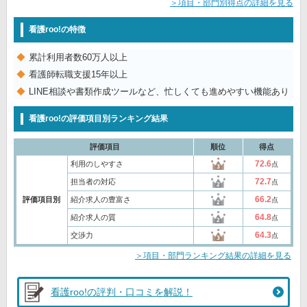
＞項目・部門別得点の詳細を見る
看護roo!の特徴
累計利用者数60万人以上
看護師転職支援15年以上
LINE相談や書類作成ツールなど、忙しくても進めやすい機能あり
看護roo!の評価項目別ランキング結果
評価項目
順位
得点
72.6
利用のしやすさ
点
72.7
担当者の対応
点
66.2
評価項目別
紹介求人の豊富さ
点
64.8
紹介求人の質
点
64.3
交渉力
点
＞項目・部門ランキング結果の詳細を見る
看護roo!の評判・口コミを解説！