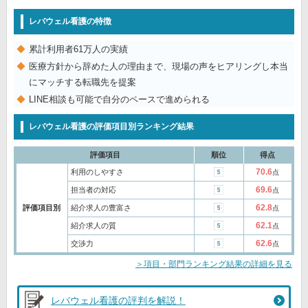
レバウェル看護の特徴
累計利用者61万人の実績
医療方針から辞めた人の理由まで、現場の声をヒアリングし本当
にマッチする転職先を提案
LINE相談も可能で自分のペースで進められる
レバウェル看護の評価項目別ランキング結果
評価項目
順位
得点
70.6
利用のしやすさ
点
69.6
担当者の対応
点
62.8
評価項目別
紹介求人の豊富さ
点
62.1
紹介求人の質
点
62.6
交渉力
点
＞項目・部門ランキング結果の詳細を見る
レバウェル看護の評判を解説！