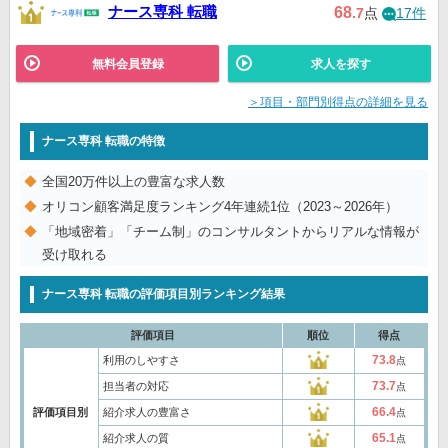
ナース専科 転職
68
.7
点
17件
無料会員登録
求人を探す
＞項目・部門別得点の詳細を見る
ナース専科 転職の特徴
全国20万件以上の豊富な求人数
オリコン顧客満足度ランキング4年連続1位（2023～2026年）
「地域密着」「チーム制」のコンサルタントからリアルな情報が
受け取れる
ナース専科 転職の評価項目別ランキング結果
評価項目
順位
得点
73.8
利用のしやすさ
点
73.7
担当者の対応
点
66.4
評価項目別
紹介求人の豊富さ
点
65.1
紹介求人の質
点