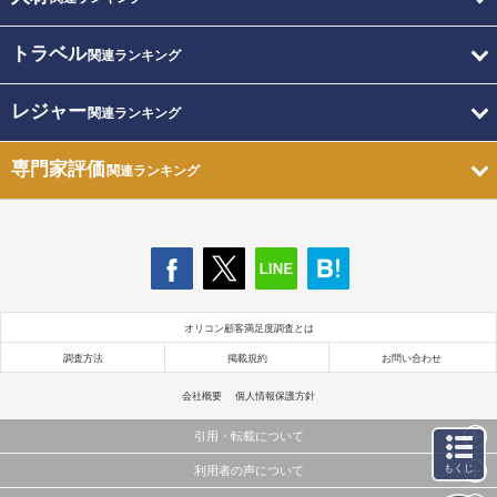
トラベル
関連ランキング
レジャー
関連ランキング
専門家評価
関連ランキング
オリコン顧客満足度調査とは
調査方法
掲載規約
お問い合わせ
会社概要
個人情報保護方針
引用・転載について
もくじ
利用者の声について
当サイトで公開されている情報（文字、写真、イラスト、画像データ等）及びこれらの配置・
編集および構造などについての著作権は株式会社oricon MEに帰属しております。