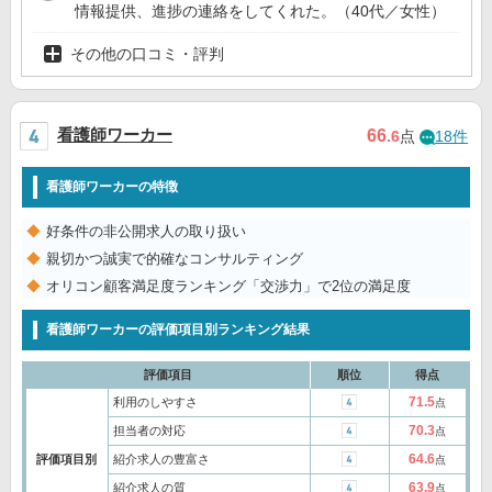
情報提供、進捗の連絡をしてくれた。（40代／女性）
その他の口コミ・評判
看護師ワーカー
66
.6
点
18件
看護師ワーカーの特徴
好条件の非公開求人の取り扱い
親切かつ誠実で的確なコンサルティング
オリコン顧客満足度ランキング「交渉力」で2位の満足度
看護師ワーカーの評価項目別ランキング結果
評価項目
順位
得点
71.5
利用のしやすさ
点
70.3
担当者の対応
点
64.6
評価項目別
紹介求人の豊富さ
点
63.9
紹介求人の質
点