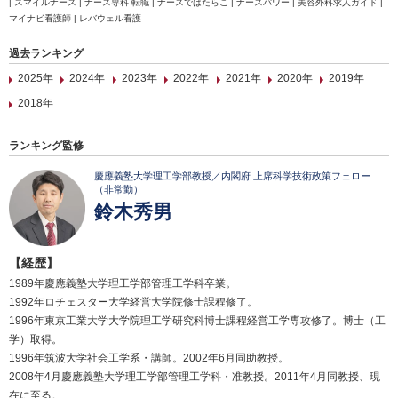
| スマイルナース | ナース専科 転職 | ナースではたらこ | ナースパワー | 美容外科求人ガイド |
マイナビ看護師 | レバウェル看護
過去ランキング
2025年
2024年
2023年
2022年
2021年
2020年
2019年
2018年
ランキング監修
慶應義塾大学理工学部教授／内閣府 上席科学技術政策フェロー
（非常勤）
鈴木秀男
【経歴】
1989年慶應義塾大学理工学部管理工学科卒業。
1992年ロチェスター大学経営大学院修士課程修了。
1996年東京工業大学大学院理工学研究科博士課程経営工学専攻修了。博士（工
学）取得。
1996年筑波大学社会工学系・講師。2002年6月同助教授。
2008年4月慶應義塾大学理工学部管理工学科・准教授。2011年4月同教授、現
在に至る。