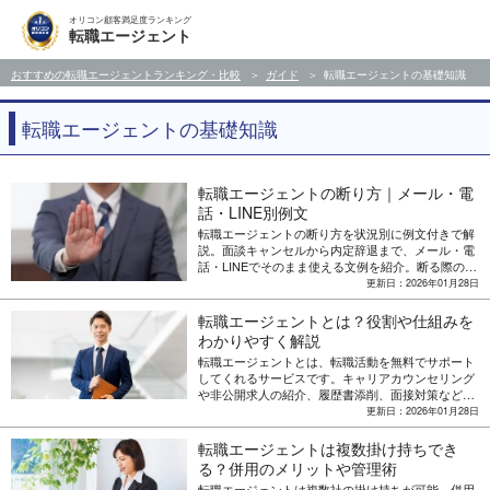
オリコン顧客満足度ランキング
転職エージェント
おすすめの転職エージェントランキング・比較
ガイド
転職エージェントの基礎知識
転職エージェントの基礎知識
転職エージェントの断り方｜メール・電
話・LINE別例文
転職エージェントの断り方を状況別に例文付きで解
説。面談キャンセルから内定辞退まで、メール・電
話・LINEでそのまま使える文例を紹介。断る際の5
つのポイントも解説します。
更新日：2026年01月28日
転職エージェントとは？役割や仕組みを
わかりやすく解説
転職エージェントとは、転職活動を無料でサポート
してくれるサービスです。キャリアカウンセリング
や非公開求人の紹介、履歴書添削、面接対策などが
受けられます。利用の流れからメリット・デメリッ
更新日：2026年01月28日
ト、おすすめの人までを徹底解説します。
転職エージェントは複数掛け持ちでき
る？併用のメリットや管理術
転職エージェントは複数社の掛け持ちが可能。併用