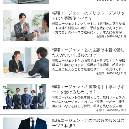
るはずです。
転職エージェントのメリット・デメリッ
トは？実際使うべき？
転職エージェントのメリットには専門的な選考サポ
ートや非公開求人の紹介、手続き代行があります。
一方で自分のペースで進めにくい、求人に偏りがあ
る等のデメリットも存在します。利用に向いている
公開日：2025年08月21日
人・向いていない人の特徴や効果的な活用術につい
ても解説します。
転職エージェントとの面談は本音で話し
た方がいい？成功のコツ
転職エージェントとの面談では本音で話すことが転
職成功の鍵となります。経歴や退職理由、希望条件
を正直に伝えることで最適なサポートを受けられる
一方、やってはいけない行動もあります。良い転職
公開日：2025年07月31日
エージェントの見極めポイントや活用のコツについ
ても解説します。
転職エージェントの裏事情｜手厚いサポ
ートを受けるためには？
転職エージェントの裏事情として、無料サービスの
仕組みやエージェントのノルマ実態、サポート優先
度の違いなどを詳しく解説。希望と異なる求人紹介
への対処法や信頼できる転職エージェントの選び
公開日：2025年07月30日
方、最大限活用する戦略についても解説します。
転職エージェントとの面談時の服装はス
ーツ？私服？