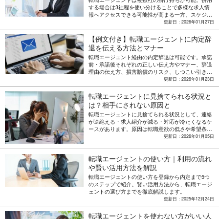
する場合は3社程を使い分けることで多様な求人情
報へアクセスできる可能性が高まる一方、スケジュ
ール管理の煩雑さなどのデメリットも。効果的な活
更新日：2026年01月27日
用術を徹底解説。
【例文付き】転職エージェントに内定辞
退を伝える方法とマナー
転職エージェント経由の内定辞退は可能です。承諾
前・承諾後それぞれの正しい伝え方やマナー、辞退
理由の伝え方、損害賠償のリスク、しつこい引き止
めへの対処法まで分かりやすく解説します。
更新日：2026年01月23日
転職エージェントに見捨てられる状況と
は？相手にされない原因と
転職エージェントに見捨てられる状況として、連絡
が途絶える・求人紹介が減る・対応が冷たくなるケ
ースがあります。原因は転職意欲の低さや希望条件
の厳しさなど。見捨てられない対策や対処法、信頼
更新日：2026年01月05日
できる転職エージェントの選び方についても解説し
ます。
転職エージェントの使い方｜利用の流れ
や賢い活用方法を解説
転職エージェントの使い方を登録から内定まで5つ
のステップで紹介。賢い活用方法から、転職エージ
ェントの選び方までを徹底解説します。
更新日：2025年12月24日
転職エージェントを使わない方がいい人