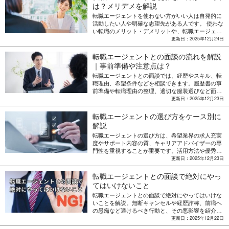
は？メリデメを解説
転職エージェントを使わない方がいい人は自発的に
活動したい人や明確な志望先がある人です。 使わな
い転職のメリット・デメリットや、転職エージェン
ト以外の転職方法についても紹介します。
更新日：2025年12月24日
転職エージェントとの面談の流れを解説
｜事前準備や注意点は？
転職エージェントとの面談では、経歴やスキル、転
職理由、希望条件などを相談できます。履歴書の事
前準備や転職理由の整理、適切な服装選びなど面談
前の準備事項や、どこまで正直に話すべきかについ
更新日：2025年12月23日
ても解説します。
転職エージェントの選び方をケース別に
解説
転職エージェントの選び方は、希望業界の求人充実
度やサポート内容の質、キャリアアドバイザーの専
門性を重視することが重要です。活用方法や優秀な
キャリアアドバイザーの見極め方を解説します。
更新日：2025年12月23日
転職エージェントとの面談で絶対にやっ
てはいけないこと
転職エージェントとの面談で絶対にやってはいけな
いことを解説。無断キャンセルや経歴詐称、前職へ
の愚痴など避けるべき行動と、その悪影響を紹介し
ます。好印象を与えるための服装や話し方のポイン
更新日：2025年12月22日
ト、効果的な面談準備の方法についても解説しま