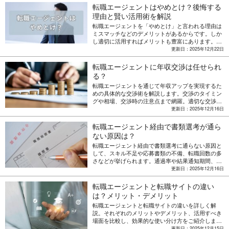
す。
転職エージェントはやめとけ？後悔する
理由と賢い活用術を解説
転職エージェントを「やめとけ」と言われる理由は
ミスマッチなどのデメリットがあるからです。しか
し適切に活用すればメリットも豊富にあります。要
注意な特徴や効果的な活用方法などを解説します。
更新日：2025年12月22日
転職エージェントに年収交渉は任せられ
る？
転職エージェントを通じて年収アップを実現するた
めの具体的な交渉術を解説します。交渉のタイミン
グや相場、交渉時の注意点まで網羅。適切な交渉戦
略で希望条件を引き出し、後悔のない転職を成功さ
更新日：2025年12月16日
せるための完全ガイドです。
転職エージェント経由で書類選考が通ら
ない原因は？
転職エージェント経由で書類選考に通らない原因と
して、スキル不足や応募書類の不備、転職回数の多
さなどが挙げられます。通過率や結果通知期間、効
果的な対策方法についても解説します。
更新日：2025年12月16日
転職エージェントと転職サイトの違い
は？メリット・デメリット
転職エージェントと転職サイトの違いを詳しく解
説。それぞれのメリットやデメリット、活用すべき
場面を比較し、効果的な使い分け方をご紹介しま
す。あなたの状況に最適な転職方法がきっと見つか
更新日：2025年12月15日