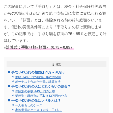
この記事において「手取り」とは、税金・社会保険料等給与
からの控除が行われた後で給与支払日に実際に支払われる額
をいい、「額面」とは、控除される前の給与総額をいいま
す。個別の労働条件等により「手取り」の額は変動します
が、この記事では、手取り額を額面の75～85％と仮定して計
算しています。
※
計算式：手取り額=額面×（0.75～0.85）
目次
手取り43万円の額面は51万～58万円
手取り43万円の額面と年収の関係
ボーナスを含めた年収の計算方法
手取り43万円の人はどれくらいの割合？
年齢別の手取り43万円の分布
業種別・職種別の手取り43万円の分布
手取り43万円の生活レベルとは？
一人暮らしのケース
家族世帯のケース（夫婦＋子1人）