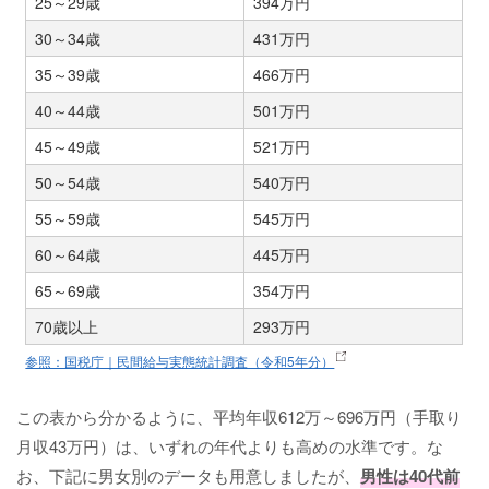
25～29歳
394万円
30～34歳
431万円
35～39歳
466万円
40～44歳
501万円
45～49歳
521万円
50～54歳
540万円
55～59歳
545万円
60～64歳
445万円
65～69歳
354万円
70歳以上
293万円
参照：国税庁｜民間給与実態統計調査（令和5年分）
この表から分かるように、平均年収612万～696万円（手取り
月収43万円）は、いずれの年代よりも高めの水準です。な
お、下記に男女別のデータも用意しましたが、
男性は40代前