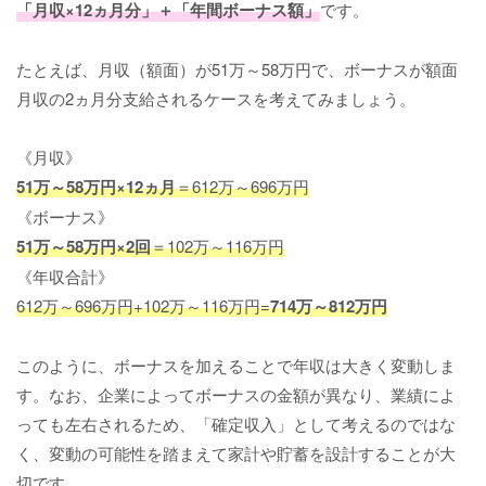
「月収×12ヵ月分」＋「年間ボーナス額」
です。
たとえば、月収（額面）が51万～58万円で、ボーナスが額面
月収の2ヵ月分支給されるケースを考えてみましょう。
《月収》
51万～58万円×12ヵ月
＝612万～696万円
《ボーナス》
51万～58万円×2回
＝102万～116万円
《年収合計》
612万～696万円+102万～116万円=
714万～812万円
このように、ボーナスを加えることで年収は大きく変動しま
す。なお、企業によってボーナスの金額が異なり、業績によ
っても左右されるため、「確定収入」として考えるのではな
く、変動の可能性を踏まえて家計や貯蓄を設計することが大
切です。