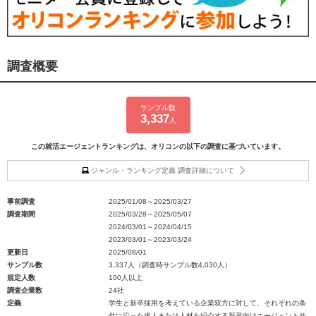
調査概要
サンプル数
3,337
人
この就活エージェントランキングは、オリコンの以下の調査に基づいています。
ジャンル・ランキング定義 調査詳細について
事前調査
2025/01/08～2025/03/27
調査期間
2025/03/28～2025/05/07
2024/03/01～2024/04/15
2023/03/01～2023/03/24
更新日
2025/08/01
サンプル数
3,337人（調査時サンプル数4,030人）
規定人数
100人以上
調査企業数
24社
定義
学生と新卒採用を考えている企業双方に対して、それぞれの条
件に沿った求人または人材を紹介する新卒向けエージェントサ