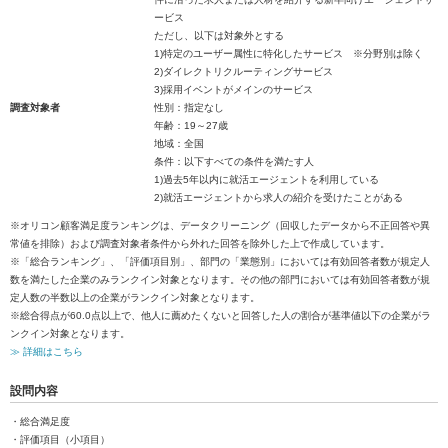
ービス
ただし、以下は対象外とする
1)特定のユーザー属性に特化したサービス ※分野別は除く
2)ダイレクトリクルーティングサービス
3)採用イベントがメインのサービス
調査対象者
性別：指定なし
年齢：19～27歳
地域：全国
条件：以下すべての条件を満たす人
1)過去5年以内に就活エージェントを利用している
2)就活エージェントから求人の紹介を受けたことがある
※オリコン顧客満足度ランキングは、データクリーニング（回収したデータから不正回答や異
常値を排除）および調査対象者条件から外れた回答を除外した上で作成しています。
※「総合ランキング」、「評価項目別」、部門の「業態別」においては有効回答者数が規定人
数を満たした企業のみランクイン対象となります。その他の部門においては有効回答者数が規
定人数の半数以上の企業がランクイン対象となります。
※総合得点が60.0点以上で、他人に薦めたくないと回答した人の割合が基準値以下の企業がラ
ンクイン対象となります。
≫ 詳細はこちら
設問内容
・総合満足度
・評価項目（小項目）