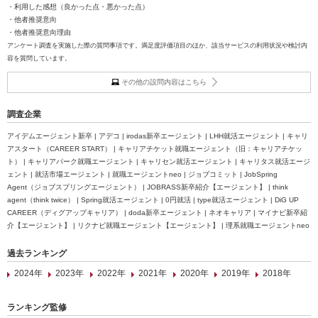
・利用した感想（良かった点・悪かった点）
・他者推奨意向
・他者推奨意向理由
アンケート調査を実施した際の質問事項です。満足度評価項目のほか、該当サービスの利用状況や検討内
容を質問しています。
その他の設問内容はこちら
調査企業
アイデムエージェント新卒 | アデコ | irodas新卒エージェント | LHH就活エージェント | キャリ
アスタート（CAREER START） | キャリアチケット就職エージェント（旧：キャリアチケッ
ト） | キャリアパーク就職エージェント | キャリセン就活エージェント | キャリタス就活エージ
ェント | 就活市場エージェント | 就職エージェントneo | ジョブコミット | JobSpring
Agent（ジョブスプリングエージェント） | JOBRASS新卒紹介【エージェント】 | think
agent（think twice） | Spring就活エージェント | 0円就活 | type就活エージェント | DiG UP
CAREER（ディグアップキャリア） | doda新卒エージェント | ネオキャリア | マイナビ新卒紹
介【エージェント】 | リクナビ就職エージェント【エージェント】 | 理系就職エージェントneo
過去ランキング
2024年
2023年
2022年
2021年
2020年
2019年
2018年
ランキング監修