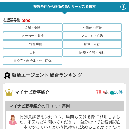
複数条件から評価の高いサービスを検索
志望業界別
（必須）
金融・保険
不動産・建築
メーカー・製造
マスコミ・広告
IT・情報通信
飲食・旅行
人材
医療・介護・福祉
官公庁・自治体・公共団体
就活エージェント 総合ランキング
マイナビ新卒紹介
70
.4
点
18件
マイナビ新卒紹介の口コミ・評判
公務員試験を受けつつ、民間も受ける際に利用しまし
た。不安などを聞いてくださり、自分の中で公務員試験
一本でやっていくという気持ちに決めることができたの