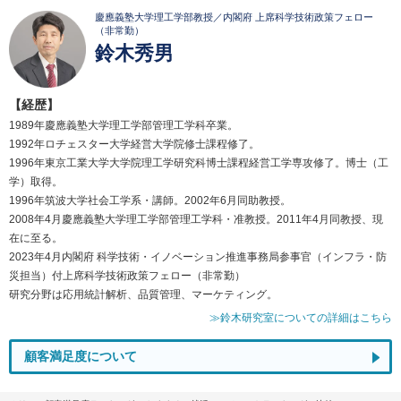
慶應義塾大学理工学部教授／内閣府 上席科学技術政策フェロー
（非常勤）
鈴木秀男
【経歴】
1989年慶應義塾大学理工学部管理工学科卒業。
1992年ロチェスター大学経営大学院修士課程修了。
1996年東京工業大学大学院理工学研究科博士課程経営工学専攻修了。博士（工
学）取得。
1996年筑波大学社会工学系・講師。2002年6月同助教授。
2008年4月慶應義塾大学理工学部管理工学科・准教授。2011年4月同教授、現
在に至る。
2023年4月内閣府 科学技術・イノベーション推進事務局参事官（インフラ・防
災担当）付上席科学技術政策フェロー（非常勤）
研究分野は応用統計解析、品質管理、マーケティング。
≫鈴木研究室についての詳細はこちら
顧客満足度について