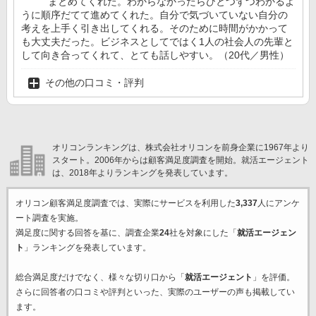
まとめてくれた。わからなかったらひとつずつわかるよ
うに順序だてて進めてくれた。自分で気づいていない自分の
考えを上手く引き出してくれる。そのために時間がかかって
も大丈夫だった。ビジネスとしてではく1人の社会人の先輩と
して向き合ってくれて、とても話しやすい。（20代／男性）
その他の口コミ・評判
オリコンランキングは、株式会社オリコンを前身企業に1967年より
スタート。2006年からは顧客満足度調査を開始。就活エージェント
は、2018年よりランキングを発表しています。
オリコン顧客満足度調査では、実際にサービスを利用した
3,337
人にアンケ
ート調査を実施。
満足度に関する回答を基に、調査企業
24
社を対象にした「
就活エージェン
ト
」ランキングを発表しています。
総合満足度だけでなく、様々な切り口から「
就活エージェント
」を評価。
さらに回答者の口コミや評判といった、実際のユーザーの声も掲載してい
ます。