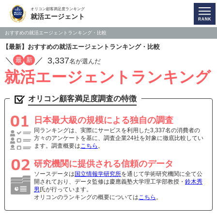
オリコン顧客満足度ランキング
就活エージェント
おすすめの就活エージェントランキング・比較
【最新】おすすめの就活エージェントランキング・比較
／
／
3,337
最
新
名が選んだ
就活エージェントランキング
オリコン顧客満足度調査の特徴
日本最大級の規模による独自の調査
同ランキングは、実際にサービスを利用した3,337名の消費者の
方々のアンケートを基に、調査企業24社を対象に徹底比較してい
ます。調査概要は
こちら
。
研究機関に提供される信頼のデータ
ソースデータは
国立情報学研究所
を通じて学術研究機関に全て公
開されており、データ監修は慶應義塾大学理工学部教授・
鈴木秀
男
氏が行っています。
オリコンのランキングの概要については
こちら
。