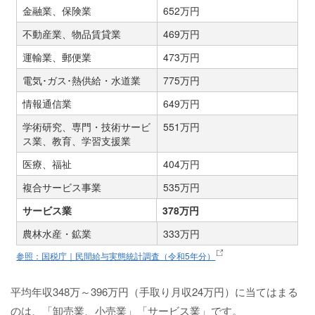
金融業、保険業
652万円
不動産業、物品賃貸業
469万円
運輸業、郵便業
473万円
電気･ガス･熱供給・水道業
775万円
情報通信業
649万円
学術研究、専門・技術サービ
551万円
ス業、教育、学習支援業
医療、福祉
404万円
複合サービス事業
535万円
サービス業
378万円
農林水産・鉱業
333万円
参照：国税庁｜民間給与実態統計調査（令和5年分）
平均年収348万～396万円（手取り月収24万円）に当てはまる
のは、「卸売業、小売業」「サービス業」です。