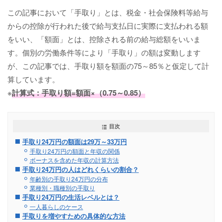
この記事において「手取り」とは、税金・社会保険料等給与
からの控除が行われた後で給与支払日に実際に支払われる額
をいい、「額面」とは、控除される前の給与総額をいいま
す。個別の労働条件等により「手取り」の額は変動します
が、この記事では、手取り額を額面の75～85％と仮定して計
算しています。
※
計算式：手取り額=額面×（0.75～0.85）
目次
手取り24万円の額面は29万～33万円
手取り24万円の額面と年収の関係
ボーナスを含めた年収の計算方法
手取り24万円の人はどれくらいの割合？
年齢別の手取り24万円の分布
業種別・職種別の手取り
手取り24万円の生活レベルとは？
一人暮らしのケース
手取りを増やすための具体的な方法