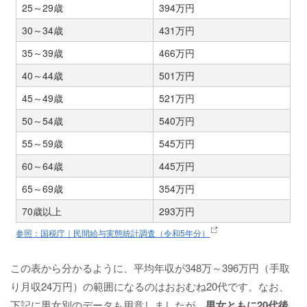
25～29歳
394万円
30～34歳
431万円
35～39歳
466万円
40～44歳
501万円
45～49歳
521万円
50～54歳
540万円
55～59歳
545万円
60～64歳
445万円
65～69歳
354万円
70歳以上
293万円
参照：国税庁｜民間給与実態統計調査（令和5年分）
この表から分かるように、平均年収が348万～396万円（手取
り月収24万円）の範囲になるのはおおむね20代です。なお、
下記に男女別のデータも用意しましたが、
男女ともに20代後