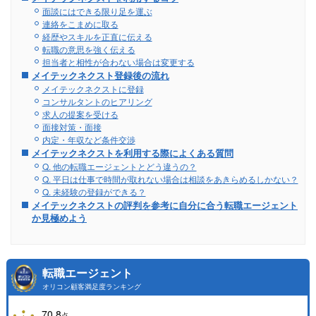
面談にはできる限り足を運ぶ
連絡をこまめに取る
経歴やスキルを正直に伝える
転職の意思を強く伝える
担当者と相性が合わない場合は変更する
メイテックネクスト登録後の流れ
メイテックネクストに登録
コンサルタントのヒアリング
求人の提案を受ける
面接対策・面接
内定・年収など条件交渉
メイテックネクストを利用する際によくある質問
Q. 他の転職エージェントとどう違うの？
Q. 平日は仕事で時間が取れない場合は相談をあきらめるしかない？
Q. 未経験の登録ができる？
メイテックネクストの評判を参考に自分に合う転職エージェント
か見極めよう
転職エージェント
オリコン顧客満足度ランキング
70.8
点