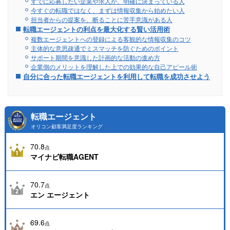
すでに応募したい企業や求人が、明確に決まっている人
今すぐの転職ではなく、まずは情報収集から始めたい人
担当者からの提案を、断ることに苦手意識がある人
転職エージェントの利点を最大化する賢い活用術
複数エージェントへの登録による客観的な情報収集のコツ
主体的な意思疎通でミスマッチを防ぐためのポイント
サポート期間を意識した計画的な活動の進め方
企業側のメリットを理解した上での効果的な自己アピール術
自分に合った転職エージェントを利用して転職を成功させよう
転職エージェント
オリコン顧客満足度ランキング
70.8
点
マイナビ転職AGENT
70.7
点
エン エージェント
69.6
点