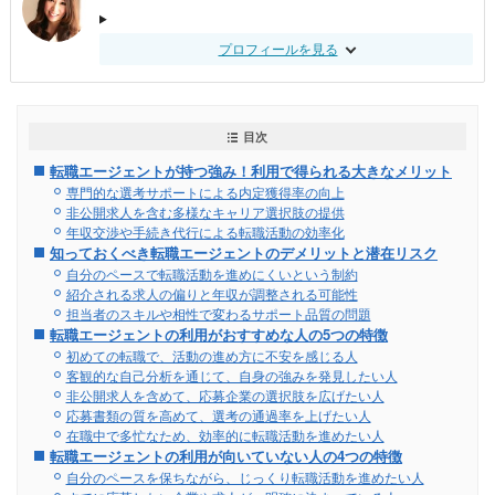
プロフィールを見る
目次
転職エージェントが持つ強み！利用で得られる大きなメリット
専門的な選考サポートによる内定獲得率の向上
非公開求人を含む多様なキャリア選択肢の提供
年収交渉や手続き代行による転職活動の効率化
知っておくべき転職エージェントのデメリットと潜在リスク
自分のペースで転職活動を進めにくいという制約
紹介される求人の偏りと年収が調整される可能性
担当者のスキルや相性で変わるサポート品質の問題
転職エージェントの利用がおすすめな人の5つの特徴
初めての転職で、活動の進め方に不安を感じる人
客観的な自己分析を通じて、自身の強みを発見したい人
非公開求人を含めて、応募企業の選択肢を広げたい人
応募書類の質を高めて、選考の通過率を上げたい人
在職中で多忙なため、効率的に転職活動を進めたい人
転職エージェントの利用が向いていない人の4つの特徴
自分のペースを保ちながら、じっくり転職活動を進めたい人