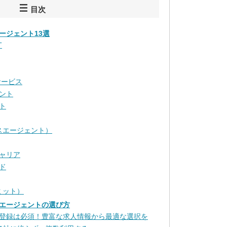
目次
ージェント13選
T
サービス
ント
ト
エスエージェント）
ャリア
ド
リミット）
エージェントの選び方
登録は必須！豊富な求人情報から最適な選択を