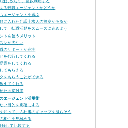
1社に絞らず、複数利用する
ある転職エージェントかどうか
つエージェントを選ぶ
野に入れた弁護士求人の提案があるか
して、転職活動をスムーズに進めよう
ントを使うメリット
ズレが少ない
職のサポートが充実
どを代行してくれる
提案をしてくれる
してもらえる
クをもらうことができる
教えてくれる
せた面接対策
のエージェント活用術
たい目的を明確にする
を知って、入社後のギャップを減らそう
の相性を見極める
登録して比較する