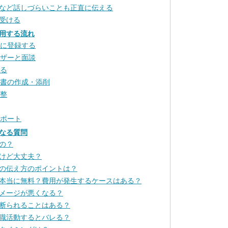
など話しづらいことも正直に伝える
受ける
用する流れ
トに登録する
イザーと面談
ける
歴書の作成・添削
調整
サポート
なる質問
の？
けど大丈夫？
の伝え方のポイントは？
本当に無料？費用が発生するケースはある？
メージが悪くなる？
断られることはある？
職活動するとバレる？