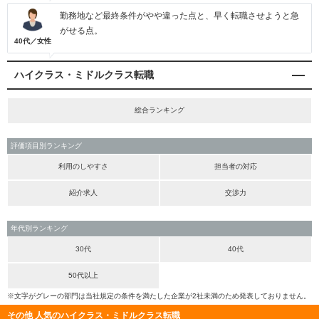
勤務地など最終条件がやや違った点と、早く転職させようと急
がせる点。
40代／女性
ハイクラス・ミドルクラス転職
総合ランキング
評価項目別ランキング
利用のしやすさ
担当者の対応
紹介求人
交渉力
年代別ランキング
30代
40代
50代以上
※文字がグレーの部門は当社規定の条件を満たした企業が2社未満のため発表しておりません。
その他 人気のハイクラス・ミドルクラス転職