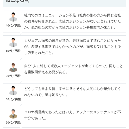
気になる点
社内でのコミュニケーション不足（社内の別の方から同じ会社
の案件が紹介された。志望のポジションがないと言われていた
40代／男性
が、他の担当の方から志望のポジション募集案内が来た）。
カジュアル面談の選考が進み、最終面接まで進むことになった
が、希望する進路ではなかったのだが、面談を受けることを少
40代／男性
し強要されたこと。
自分1人に対して複数人エージェントが出てくるので、同じこと
を複数回伝える必要がある。
30代／男性
どうしても量より質、本当に良さそうな人間にしか紹介してく
れないので、量は足りない。
40代／男性
コロナ禍営業であったとはいえ、アフターのメンテナンスが不
十分であった。
50代／男性