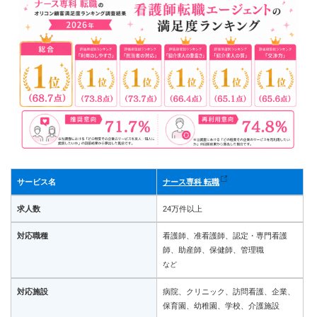
サービス名
ナース専科 転職
求人数
24万件以上
対応職種
看護師、准看護師、認定・専門看護
師、助産師、保健師、管理職
など
対応施設
病院、クリニック、訪問看護、企業、
保育園、幼稚園、学校、介護施設