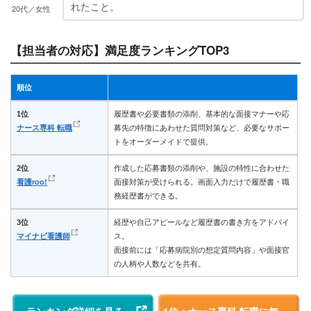
れたこと。
20代／女性
【担当者の対応】満足度ランキングTOP3
順位
1位
履歴書や必要書類の添削、基本的な面接マナーや応
ナース専科 転職
募先の特徴にあわせた質問対策など、必要なサポー
トをオーダーメイドで提供。
2位
作成した応募書類の添削や、施設の特性に合わせた
看護roo!
面接対策が受けられる。画面入力だけで履歴書・職
務経歴書ができる。
3位
経歴や自己アピールなど履歴書の書き方をアドバイ
マイナビ看護師
ス。
面接前には「応募病院別の想定質問内容」や面接官
の人柄や人数などを共有。