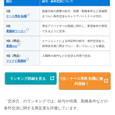
順位
給与・条件交渉について
1位
面接日程の調整や給与・役職・勤務条件など直接聞
ナース専科 転職
きづらい条件交渉もキャリアパートナーが代行。
2位
専任アドバイザーが面接に同行し、希望条件が実現
看護師ワーカー
できるように交渉。
3位（同点）
エージェントによる内定時の給与・条件交渉あり。
看護roo!
採用担当者に聞きづらい・言いづらいことを確認。
3位（同点）
入職時の条件などの交渉も代理で交渉。
マイナビ看護師
ランキング詳細を見る
1位：ナース専科 転職に無
料登録！
「交渉力」のランキングでは、給与や待遇、勤務条件などの
条件交渉に関する満足度を評価しています。