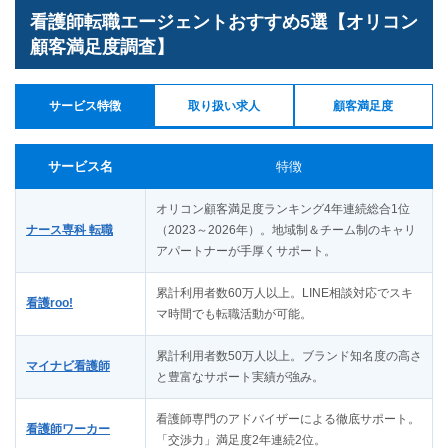
看護師転職エージェントおすすめ5選【オリコン
顧客満足度調査】
サービス特徴
取り扱い求人
顧客満足度
サービス名
特徴
オリコン顧客満足度ランキング4年連続総合1位
ナース専科 転職
（2023～2026年）。地域制＆チーム制のキャリ
アパートナーが手厚くサポート。
累計利用者数60万人以上。LINE相談対応でスキ
看護roo!
マ時間でも転職活動が可能。
累計利用者数50万人以上。ブランド知名度の高さ
マイナビ看護師
と豊富なサポート実績が強み。
看護師専門のアドバイザーによる徹底サポート。
看護師ワーカー
「交渉力」満足度2年連続2位。