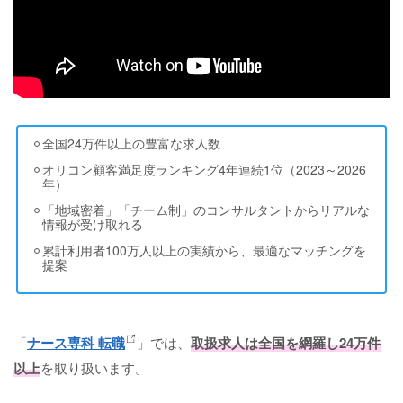
全国24万件以上の豊富な求人数
オリコン顧客満足度ランキング4年連続1位（2023～2026
年）
「地域密着」「チーム制」のコンサルタントからリアルな
情報が受け取れる
累計利用者100万人以上の実績から、最適なマッチングを
提案
「
ナース専科 転職
」では、
取扱求人は全国を網羅し24万件
以上
を取り扱います。