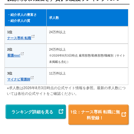
1)人材事業における人材紹介の割合が著しく低い企業
2)サーチ型ヘッドハンティング企業
・紹介求人の豊富さ
3)特定地域のみの求人を扱っている企業
求人数
調査期間：2025/09/03～10/06、2024/08/21～/09/24、2023/09/07
・紹介求人の質
～/10/06
調査対象：性別＝指定なし 年齢＝20～69歳 地域＝全国
1位
24万件以上
条件：過去7年以内に人材紹介会社を利用して転職したことがある看護
ナース専科 転職
師
詳細：
オリコン顧客満足度の調査・ランキング方法
2位
24万件以上
設問内容：
設問内容詳細
看護roo!
※2026年8月3日時点 雇用形態/勤務形態/職種別（サイト
未掲載も含む）
3位
11万件以上
マイナビ看護師
※求人数は2026年8月3日時点の公式サイト情報を参照。最新の求人数につ
いては各社の公式サイトをご確認ください。
ランキング詳細を見る
1位：ナース専科 転職に無
料登録！