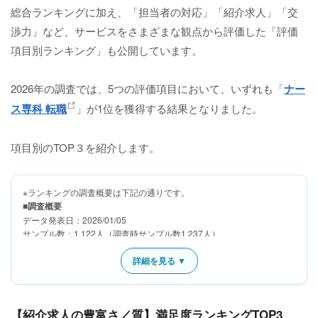
総合ランキングに加え、「担当者の対応」「紹介求人」「交
渉力」など、サービスをさまざまな観点から評価した「評価
項目別ランキング」も公開しています。
2026年の調査では、5つの評価項目において、いずれも「
ナー
ス専科 転職
」が1位を獲得する結果となりました。
項目別のTOP３を紹介します。
※ランキングの調査概要は下記の通りです。
■調査概要
データ発表日：2026/01/05
サンプル数：1,122人（調査時サンプル数1,237人）
規定人数：100人以上
調査企業（サービス）数：13（
詳細を見る ▼
調査企業詳細
）
定義：看護師採用を考えている顧客企業と転職希望の看護師双方に対し
て、それぞれの条件に沿った就業先または人材を紹介する企業のうち、
医療系を専門的に扱っている企業
【紹介求人の豊富さ／質】満足度ランキングTOP3
ただし、以下は対象外とする