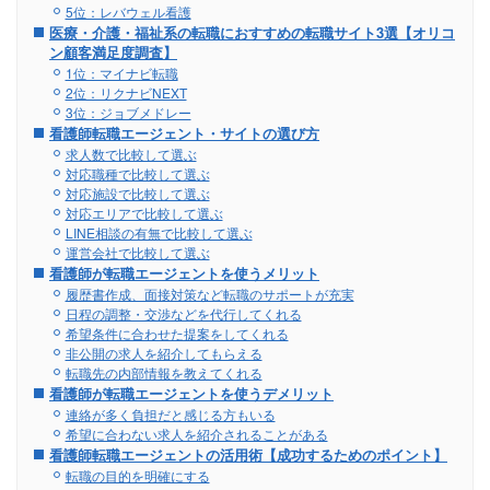
5位：レバウェル看護
医療・介護・福祉系の転職におすすめの転職サイト3選【オリコ
ン顧客満足度調査】
1位：マイナビ転職
2位：リクナビNEXT
3位：ジョブメドレー
看護師転職エージェント・サイトの選び方
求人数で比較して選ぶ
対応職種で比較して選ぶ
対応施設で比較して選ぶ
対応エリアで比較して選ぶ
LINE相談の有無で比較して選ぶ
運営会社で比較して選ぶ
看護師が転職エージェントを使うメリット
履歴書作成、面接対策など転職のサポートが充実
日程の調整・交渉などを代行してくれる
希望条件に合わせた提案をしてくれる
非公開の求人を紹介してもらえる
転職先の内部情報を教えてくれる
看護師が転職エージェントを使うデメリット
連絡が多く負担だと感じる方もいる
希望に合わない求人を紹介されることがある
看護師転職エージェントの活用術【成功するためのポイント】
転職の目的を明確にする