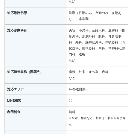
など
対応勤務形態
常勤（日勤のみ、夜勤のみ、夜勤あ
り）、非常勤
対応診療科目
美容、小児科、産婦人科、皮膚科、整
形外科、形成外科、眼科、耳鼻咽喉
科、外科、脳神経外科、呼吸器科、消
化器科、循環器科、内科、精神科/心療
内科、透析
など
対応担当業務（配属先）
病棟、外来、オペ室、透析
など
対応エリア
47都道府県
LINE相談
〇
利用料金
無料
※登録、相談など、料金は一切かかりませ
ん