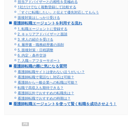
担当アドバイザーとの相性を見極める
1社だけでなく複数登録して比較する
「すぐに転職したい」と伝えて優先対応してもらう
面接対策はしっかり受ける
看護師転職エージェントを利用する流れ
1. 転職エージェントに登録する
2. キャリアアドバイザーと面談
3. 求人の紹介を受ける
4. 履歴書・職務経歴書の添削
5. 面接対策・日程調整
6. 内定・条件交渉
7. 入職～アフターサポート
看護師転職の際に気になる質問
看護師転職サイトは使わないほうがいい？
看護師転職で電話なし対応は可能？
看護師から一般企業への転職は可能？
転職で高収入も期待できる？
看護師以外でおすすめの転職先は？
看護師転職でおすすめの時期は？
看護師転職エージェントを使って賢く転職を成功させよう！
PR