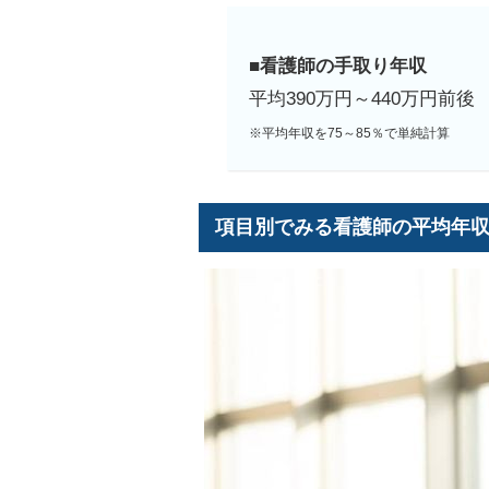
■看護師の手取り年収
平均390万円～440万円前後
※平均年収を75～85％で単純計算
項目別でみる看護師の平均年