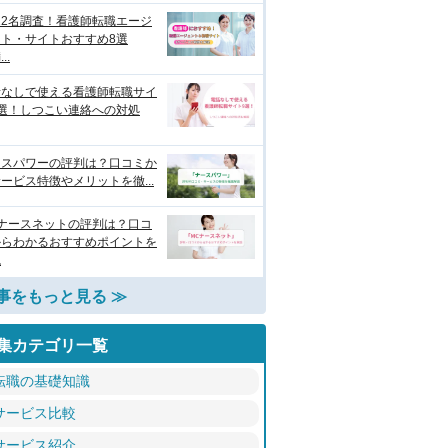
122名調査！看護師転職エージ
ント・サイトおすすめ8選
..
話なしで使える看護師転職サイ
9選！しつこい連絡への対処
ースパワーの評判は？口コミか
ービス特徴やメリットを徹...
Cナースネットの評判は？口コ
からわかるおすすめポイントを
説
事をもっと見る ≫
集カテゴリ一覧
転職の基礎知識
サービス比較
サービス紹介