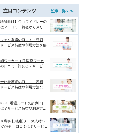
注目コンテンツ
記事一覧へ ≫
看護師向け】ジョブメドレーの
は？口コミ・特徴からメリ...
バウェル看護の口コミ・評判
？サービス特徴や利用方法を解
師ワーカー（旧:医療ワーカ
）の口コミ・評判は？サービ
イナビ看護師の口コミ・評判
？サービス特徴や利用方法な
roo!（看護ルー）の評判・口
は？サービス特徴や利用方...
ス専科 転職(旧ナース人材バ
)の評判・口コミは？サービ...