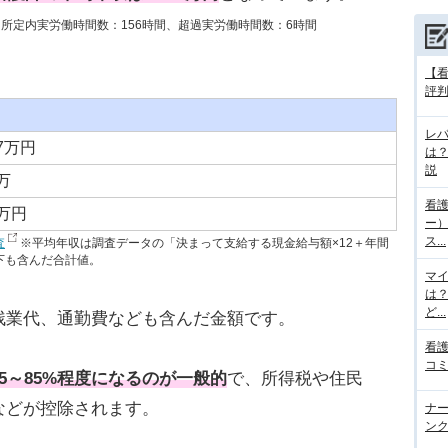
平均所定内実労働時間数：156時間、超過実労働時間数：6時間
【
評判
レ
.7万円
は
説
5万
看護
6万円
ー
ス...
査
※平均年収は調査データの「決まって支給する現金給与額×12＋年間
下も含んだ合計値。
マ
は
ど...
残業代、通勤費なども含んだ金額です。
看護
コミ
5～85%程度になるのが一般的
で、所得税や住民
などが控除されます。
ナー
ンク