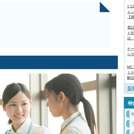
1,
ェ
【満.
電
ト
法...
ナ
らサ
収
M
ミ
解
記
特