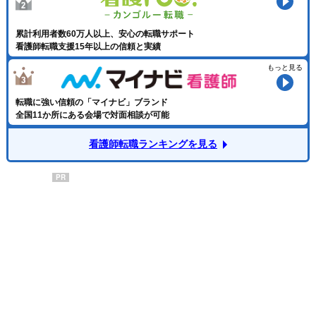
看護師に向いていないと思う人
初めての経験に抵抗がない人
ストレスで心身に不調をきたしている人
累計利用者数60万人以上、安心の転職サポート
看護師以外の職種へ転職すべき人でない人の特徴4つ
看護師転職支援15年以上の信頼と実績
転職の目的が曖昧な人
経済的に余裕のない人
もっと見る
人間関係だけが不満の人
初めての経験に強いストレスを感じる人
転職に強い信頼の「マイナビ」ブランド
看護師が別の仕事への転職を成功させるポイント
全国11か所にある会場で対面相談が可能
条件と目標を明確にする
PCスキル・ビジネスマナーを習得する
看護師としての強みを明確にアピールする
看護師転職ランキングを見る
複数の転職サイト・転職エージェントを活用する
看護師から別の仕事に転職する際におすすめの転職サイト・エー
PR
ジェント5選
ナース専科 転職（旧：ナース人材バンク）
看護roo!
マイナビ看護師
看護師ワーカー
レバウェル看護
看護師から転職するにあたってのQ&A
看護師は何年続ければ転職できますか？
看護師が転職するなら何月がベストですか？
転職で一番しんどい時期はいつですか？
看護師の退職理由で多いものは何ですか？