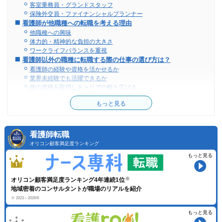
客室乗務員・グランドスタッフ
保険外交員・ファイナンシャルプランナー
看護師が他職種への転職を考える理由
他職種への興味
体力的・精神的な負担の大きさ
ワークライフバランスを重視
看護師以外の職種に転職する際の仕事の選び方は？
看護師の経験や資格を活かせるか
業界未経験でも活躍できるか
他の資格を取得しキャリアの幅を広げる
看護師以外の職種に転職するメリット
もっと見る
規則正しい生活が送れるようになる
医療ミスの重圧から解放される
他業種を経験し視野が広くなる
給料が上がる可能性がある
看護師転職
職場の人間関係をリセットできる
オリコン顧客満足度ランキング
看護師以外の職種に転職するデメリット
もっと見る
これまでの経験を生かせない可能性がある
給料が下がる可能性がある
看護師と比べて安定的でなくなる可能性がある
オリコン顧客満足度ランキング4年連続1位
看護師に戻りづらくなる可能性がある
地域密着のコンサルタントが職場のリアルを紹介
看護師以外の職種へ転職すべき人の特徴5つ
※ 2023～2026年
転職の目的が明確な人
もっと見る
経済的に余裕がある人