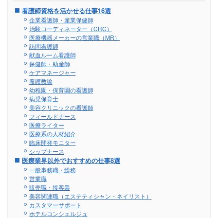
看護師資格を活かせる仕事16選
企業看護師・産業保健師
治験コーディネーター（CRC）
医療機器メーカーの営業職（MR）
訪問看護師
献血ルーム看護師
保健師・助産師
ケアマネージャー
養護教諭
幼稚園・保育園の看護師
病児保育士
美容クリニックの看護師
フィールドナース
医療ライター
医療系の人材紹介
臨床開発モニター
シップナース
医療業界以外でおすすめの仕事8選
一般事務職・総務
営業職
販売職・接客業
美容関連職（エステティシャン・ネイリスト）
カスタマーサポート
ホテルコンシェルジュ