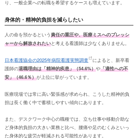
り、一般企業への転職を希望するケースも増えています。
身体的・精神的負担を減らしたい
人の命を預かるという
責任の重圧や、医療ミスへのプレッシ
ャーから解放されたい
と考える看護師は少なくありません。
日本看護協会の2025年病院看護実態調査
によると、新卒看
護師の
退職理由は「精神的疾患」（54.6%）
や
「適性への不
安」（46.6％）
が上位に挙がっています。
医療現場では常に高い緊張感が求められ、こうした精神的負
担は長く働く中で蓄積しやすい傾向にあります。
また、デスクワーク中心の職種では、立ち仕事や移動介助な
ど身体的負担の大きい業務と比べ、腰痛や足のむくみといっ
た身体的な疲労が軽減される可能性があります。