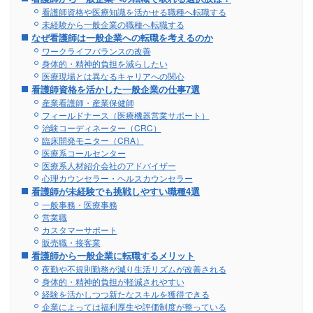
看護師資格や医療知識を活かせる職種へ転職する
未経験から一般企業の職種へ転職する
なぜ看護師は一般企業への転職を考えるのか
ワークライフバランスの改善
身体的・精神的負担を減らしたい
医療現場とは異なるキャリアへの関心
看護師資格を活かした一般企業の仕事7選
産業看護師・産業保健師
フィールドナース（医療機器営業サポート）
治験コーディネーター（CRC）
臨床開発モニター（CRA）
医療系コールセンター
医療系人材紹介会社のアドバイザー
心理カウンセラー・ヘルスカウンセラー
看護師が未経験でも挑戦しやすい職種4選
一般事務・医療事務
営業職
カスタマーサポート
販売職・接客業
看護師から一般企業に転職するメリット
夜勤や不規則勤務が減り生活リズムが改善される
身体的・精神的負担が軽減されやすい
経験を活かしつつ新たなスキルを獲得できる
企業によっては福利厚生や評価制度が整っている