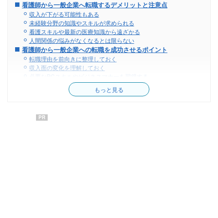
看護師から一般企業へ転職するデメリットと注意点
収入が下がる可能性もある
未経験分野の知識やスキルが求められる
看護スキルや最新の医療知識から遠ざかる
人間関係の悩みがなくなるとは限らない
看護師から一般企業への転職を成功させるポイント
転職理由を前向きに整理しておく
収入面の変化を理解しておく
必要なPCスキルやビジネスマナーを習得する
看護師が一般企業の求人を見つける方法
もっと見る
看護師専門の転職エージェント
総合型の転職エージェントを併用する
ハローワークで地方や中小企業の求人を探す
PR
口コミサイトや企業の公式情報を確認する
看護師が一般企業に転職する際によくある質問
看護師から一般企業への転職でよくある後悔は？
一般企業への転職で年収アップを目指せる職種は？
初めての転職で一般企業を狙える？
30代以降では一般企業への転職は難しい？
看護師から一般企業への転職が向いている人は？
経験を活かせる仕事を探して転職を成功させよう