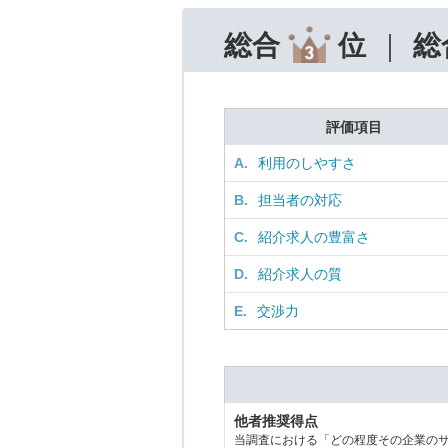
総合
位
総
評価項目
A.
利用のしやすさ
B.
担当者の対応
C.
紹介求人の豊富さ
D.
紹介求人の質
E.
交渉力
他者推奨得点
当調査における「どの程度その企業の