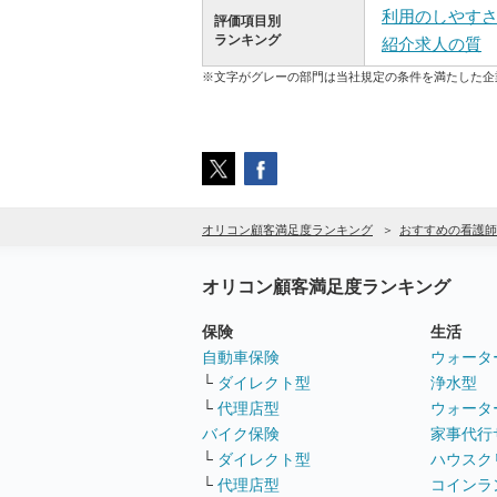
利用のしやす
評価項目別
ランキング
紹介求人の質
※文字がグレーの部門は当社規定の条件を満たした企
オリコン顧客満足度ランキング
おすすめの看護師
オリコン顧客満足度ランキング
保険
生活
自動車保険
ウォータ
└
ダイレクト型
浄水型
└
代理店型
ウォータ
バイク保険
家事代行
└
ダイレクト型
ハウスク
└
代理店型
コインラ