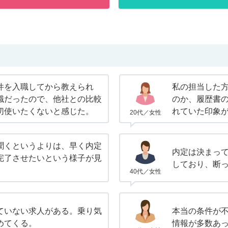
件を入職してから教えられ
私の担当した
職だったので、他社との比較
のか、履歴書
切使いたくないと感じた。
れていた印象
20代／女性
聞くというよりは、早く内定
内定は決まっ
完了させたいという様子が見
しており、断
40代／女性
ていない求人がある。乗り気
本当の条件が
めてくる。
情報が多数あ