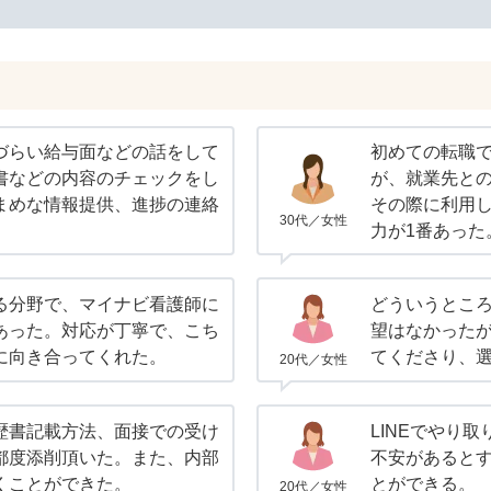
づらい給与面などの話をして
初めての転職
書などの内容のチェックをし
が、就業先と
まめな情報提供、進捗の連絡
その際に利用
30代／女性
力が1番あった
る分野で、マイナビ看護師に
どういうとこ
あった。対応が丁寧で、こち
望はなかった
に向き合ってくれた。
てくださり、
20代／女性
歴書記載方法、面接での受け
LINEでやり
都度添削頂いた。また、内部
不安があると
くことができた。
とができる。
20代／女性