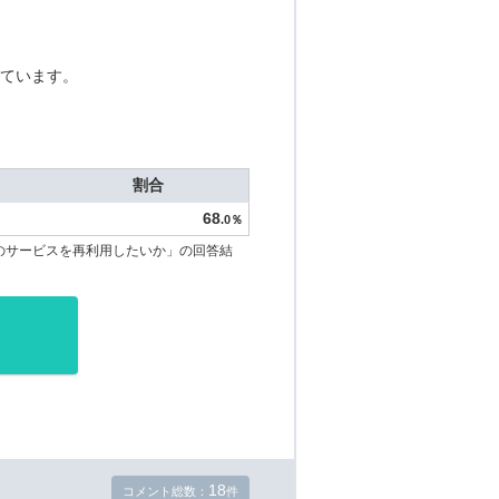
ています。
割合
68
.0％
のサービスを再利用したいか」の回答結
18
コメント総数：
件