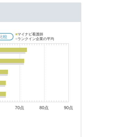
■
マイナビ看護師
比較
■
ランクイン企業の平均
70点
80点
90点