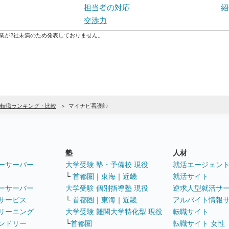
さ
担当者の対応
紹
交渉力
業が2社未満のため発表しておりません。
転職ランキング・比較
マイナビ看護師
塾
人材
ーサーバー
大学受験 塾・予備校 現役
就活エージェン
└
首都圏
｜
東海
｜
近畿
就活サイト
ーサーバー
大学受験 個別指導塾 現役
逆求人型就活サ
サービス
└
首都圏
｜
東海
｜
近畿
アルバイト情報
リーニング
大学受験 難関大学特化型 現役
転職サイト
ンドリー
└
首都圏
転職サイト 女性