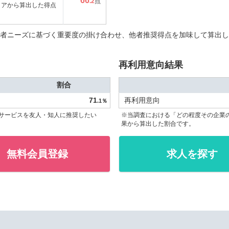
66
.2
点
コアから算出した得点
者ニーズに基づく重要度の掛け合わせ、他者推奨得点を加味して算出し
再利用意向結果
割合
71
再利用意向
.1％
サービスを友人・知人に推奨したい
※当調査における「どの程度その企業
果から算出した割合です。
無料会員登録
求人を探す