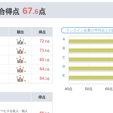
67
合得点
.6
点
ランクイン企業の平均点との
順位
得点
A
72
.9
点
B
71
.8
点
C
65
.1
点
D
64
.2
点
E
64
.3
点
40点
50点
60点
得点
サービスを友人・知人