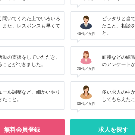
く聞いてくれた上でいろいろ
ピッタリと当
。また、レスポンスも早くて
たこと。相談
と。
40代／女性
活動の支援をしていただき、
面接などの練
ることができました。
のアンケート
20代／女性
ュール調整など、細かいやり
多い求人の中
きたこと。
してもらえた
30代／女性
無料会員登録
求人を探す