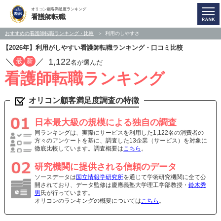
オリコン顧客満足度ランキング
看護師転職
おすすめの看護師転職ランキング・比較
利用のしやすさ
【2026年】利用がしやすい看護師転職ランキング・口コミ比較
／
／
1,122
最
新
名が選んだ
看護師転職ランキング
オリコン顧客満足度調査の特徴
日本最大級の規模による独自の調査
同ランキングは、実際にサービスを利用した1,122名の消費者の
方々のアンケートを基に、調査した13企業（サービス）を対象に
徹底比較しています。調査概要は
こちら
。
研究機関に提供される信頼のデータ
ソースデータは
国立情報学研究所
を通じて学術研究機関に全て公
開されており、データ監修は慶應義塾大学理工学部教授・
鈴木秀
男
氏が行っています。
オリコンのランキングの概要については
こちら
。