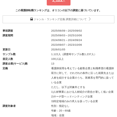
1,122
人
この看護師転職ランキングは、オリコンの以下の調査に基づいています。
ジャンル・ランキング定義 調査詳細について
事前調査
2025/06/09～2025/09/02
調査期間
2025/09/03～2025/10/06
2024/08/21～2024/09/24
2023/09/07～2023/10/06
更新日
2026/01/05
サンプル数
1,122人（調査時サンプル数1,237人）
規定人数
100人以上
調査企業(サービス)数
13
定義
看護師採用を考えている顧客企業と転職希望の看護師
双方に対して、それぞれの条件に沿った就業先または
人材を紹介する企業のうち、医療系を専門的に扱って
いる企業
ただし、以下は対象外とする
1)人材事業における人材紹介の割合が著しく低い企業
2)サーチ型ヘッドハンティング企業
3)特定地域のみの求人を扱っている企業
調査対象者
性別：指定なし
年齢：20～69歳
地域：全国