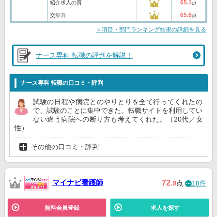
65.1
紹介求人の質
点
65.6
交渉力
点
＞項目・部門ランキング結果の詳細を見る
ナース専科 転職の評判を解説！
ナース専科 転職の口コミ・評判
試験の日程や病院とのやりとりを全て行ってくれたの
で、試験のことに集中できた。転職サイトを利用してい
ない違う病院への断り方も考えてくれた。（20代／女
性）
その他の口コミ・評判
マイナビ看護師
72
.9
点
18件
無料会員登録
求人を探す