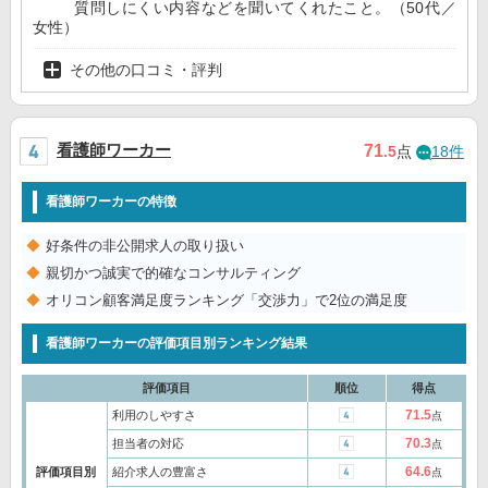
質問しにくい内容などを聞いてくれたこと。（50代／
女性）
その他の口コミ・評判
看護師ワーカー
71
.5
点
18件
看護師ワーカーの特徴
好条件の非公開求人の取り扱い
親切かつ誠実で的確なコンサルティング
オリコン顧客満足度ランキング「交渉力」で2位の満足度
看護師ワーカーの評価項目別ランキング結果
評価項目
順位
得点
71.5
利用のしやすさ
点
70.3
担当者の対応
点
64.6
評価項目別
紹介求人の豊富さ
点