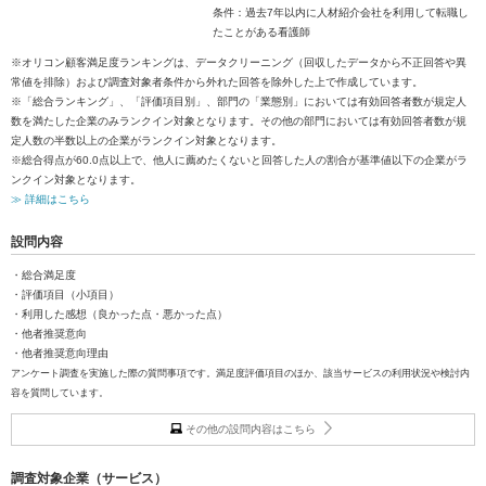
条件：過去7年以内に人材紹介会社を利用して転職し
たことがある看護師
※オリコン顧客満足度ランキングは、データクリーニング（回収したデータから不正回答や異
常値を排除）および調査対象者条件から外れた回答を除外した上で作成しています。
※「総合ランキング」、「評価項目別」、部門の「業態別」においては有効回答者数が規定人
数を満たした企業のみランクイン対象となります。その他の部門においては有効回答者数が規
定人数の半数以上の企業がランクイン対象となります。
※総合得点が60.0点以上で、他人に薦めたくないと回答した人の割合が基準値以下の企業がラ
ンクイン対象となります。
≫ 詳細はこちら
設問内容
・総合満足度
・評価項目（小項目）
・利用した感想（良かった点・悪かった点）
・他者推奨意向
・他者推奨意向理由
アンケート調査を実施した際の質問事項です。満足度評価項目のほか、該当サービスの利用状況や検討内
容を質問しています。
その他の設問内容はこちら
調査対象企業（サービス）