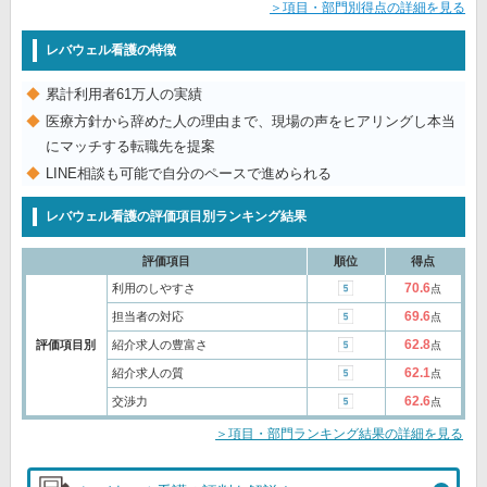
＞項目・部門別得点の詳細を見る
レバウェル看護の特徴
累計利用者61万人の実績
医療方針から辞めた人の理由まで、現場の声をヒアリングし本当
にマッチする転職先を提案
LINE相談も可能で自分のペースで進められる
レバウェル看護の評価項目別ランキング結果
評価項目
順位
得点
70.6
利用のしやすさ
点
69.6
担当者の対応
点
62.8
評価項目別
紹介求人の豊富さ
点
62.1
紹介求人の質
点
62.6
交渉力
点
＞項目・部門ランキング結果の詳細を見る