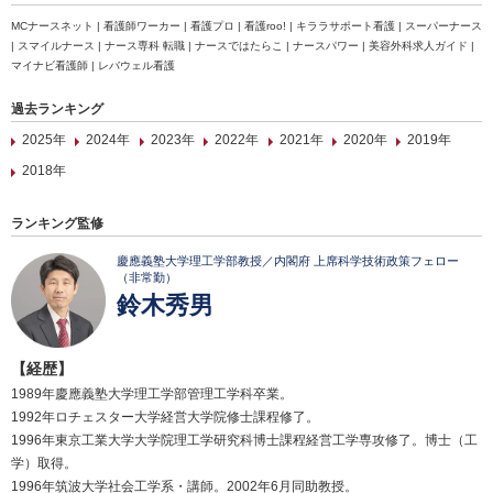
MCナースネット | 看護師ワーカー | 看護プロ | 看護roo! | キララサポート看護 | スーパーナース
| スマイルナース | ナース専科 転職 | ナースではたらこ | ナースパワー | 美容外科求人ガイド |
マイナビ看護師 | レバウェル看護
過去ランキング
2025年
2024年
2023年
2022年
2021年
2020年
2019年
2018年
ランキング監修
慶應義塾大学理工学部教授／内閣府 上席科学技術政策フェロー
（非常勤）
鈴木秀男
【経歴】
1989年慶應義塾大学理工学部管理工学科卒業。
1992年ロチェスター大学経営大学院修士課程修了。
1996年東京工業大学大学院理工学研究科博士課程経営工学専攻修了。博士（工
学）取得。
1996年筑波大学社会工学系・講師。2002年6月同助教授。