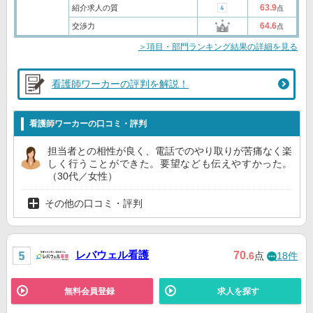
63.9
紹介求人の質
点
64.6
交渉力
点
＞項目・部門ランキング結果の詳細を見る
看護師ワーカーの評判を解説！
看護師ワーカーの口コミ・評判
担当者との相性が良く、電話でのやり取りが苦痛なく楽
しく行うことができた。要望なども伝えやすかった。
（30代／女性）
その他の口コミ・評判
レバウェル看護
70
.6
点
18件
無料会員登録
求人を探す