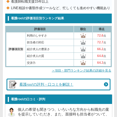
看護師転職支援15年以上
LINE相談や書類作成ツールなど、忙しくても進めやすい機能あり
看護roo!の評価項目別ランキング結果
評価項目
順位
得点
72.6
利用のしやすさ
点
72.7
担当者の対応
点
66.2
評価項目別
紹介求人の豊富さ
点
64.8
紹介求人の質
点
64.3
交渉力
点
＞項目・部門ランキング結果の詳細を見る
看護roo!の評判・口コミを解説！
看護roo!の口コミ・評判
個人の希望も聞きつつ、いろいろな方向から転職先の案
を提示していただき、また、面接時も担当者がついて、