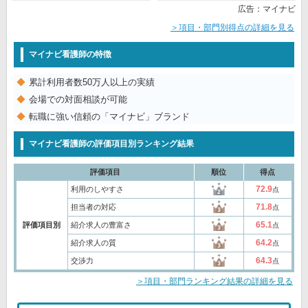
広告：マイナビ
＞項目・部門別得点の詳細を見る
マイナビ看護師の特徴
累計利用者数50万人以上の実績
会場での対面相談が可能
転職に強い信頼の「マイナビ」ブランド
マイナビ看護師の評価項目別ランキング結果
評価項目
順位
得点
72.9
利用のしやすさ
点
71.8
担当者の対応
点
65.1
評価項目別
紹介求人の豊富さ
点
64.2
紹介求人の質
点
64.3
交渉力
点
＞項目・部門ランキング結果の詳細を見る