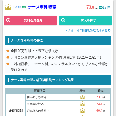
ナース専科 転職
73
.8
点
17件
無料会員登録
求人を探す
＞項目・部門別得点の詳細を見る
ナース専科 転職の特徴
全国20万件以上の豊富な求人数
オリコン顧客満足度ランキング4年連続1位（2023～2026年）
「地域密着」「チーム制」のコンサルタントからリアルな情報が
受け取れる
ナース専科 転職の評価項目別ランキング結果
評価項目
順位
得点
73.8
利用のしやすさ
点
73.7
担当者の対応
点
66.4
評価項目別
紹介求人の豊富さ
点