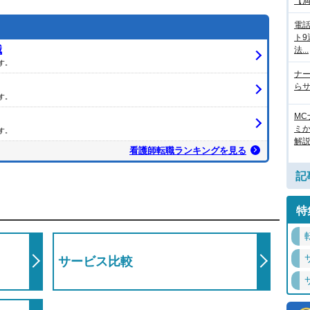
解説
対処法も紹介します。
【満.
電
ト
職
法...
す。
ナ
らサ
す。
M
ミ
す。
解
看護師転職ランキングを見る
記
特
サービス比較