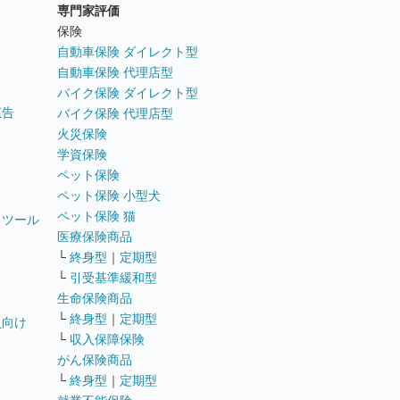
専門家評価
ト
保険
自動車保険 ダイレクト型
自動車保険 代理店型
バイク保険 ダイレクト型
広告
バイク保険 代理店型
火災保険
学資保険
ペット保険
ペット保険 小型犬
ペット保険 猫
トツール
医療保険商品
└
終身型
｜
定期型
└
引受基準緩和型
生命保険商品
└
終身型
｜
定期型
員向け
└
収入保障保険
がん保険商品
└
終身型
｜
定期型