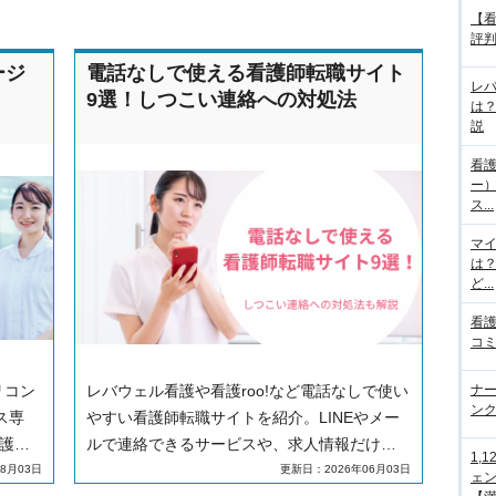
【
評判
ージ
電話なしで使える看護師転職サイト
レ
9選！しつこい連絡への対処法
は
説
看護
ー
ス...
マ
は
ど...
看護
コミ
リコン
レバウェル看護や看護roo!など電話なしで使い
ナー
ンク
ス専
やすい看護師転職サイトを紹介。LINEやメー
看護師
ルで連絡できるサービスや、求人情報だけ見
1,
る口
られるサイトも詳しく解説。しつこい連絡の
8月03日
更新日：2026年06月03日
ェ