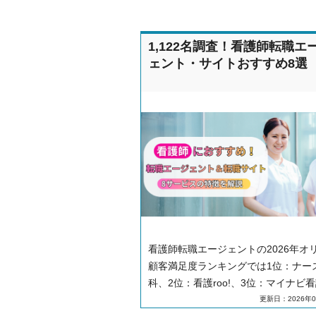
1,122名調査！看護師転職エ
ェント・サイトおすすめ8選
看護師転職エージェントの2026年オ
顧客満足度ランキングでは1位：ナー
科、2位：看護roo!、3位：マイナビ
という結果になりました。利用者によ
更新日：2026年0