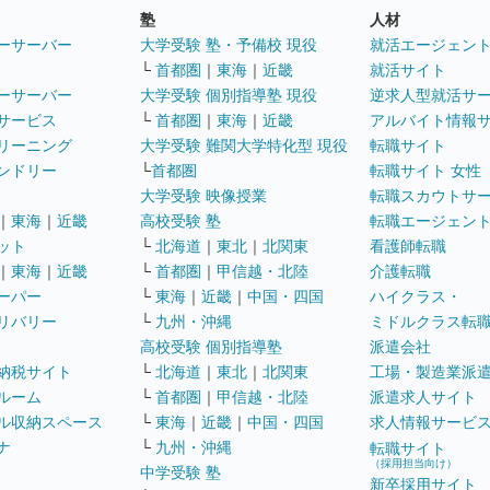
塾
人材
ーサーバー
大学受験 塾・予備校 現役
就活エージェン
└
首都圏
｜
東海
｜
近畿
就活サイト
ーサーバー
大学受験 個別指導塾 現役
逆求人型就活サ
サービス
└
首都圏
｜
東海
｜
近畿
アルバイト情報
リーニング
大学受験 難関大学特化型 現役
転職サイト
ンドリー
└
首都圏
転職サイト 女性
大学受験 映像授業
転職スカウトサ
｜
東海
｜
近畿
高校受験 塾
転職エージェン
ット
└
北海道
｜
東北
｜
北関東
看護師転職
｜
東海
｜
近畿
└
首都圏
｜
甲信越・北陸
介護転職
ーパー
└
東海
｜
近畿
｜
中国・四国
ハイクラス・
リバリー
└
九州・沖縄
ミドルクラス転
高校受験 個別指導塾
派遣会社
納税サイト
└
北海道
｜
東北
｜
北関東
工場・製造業派
ルーム
└
首都圏
｜
甲信越・北陸
派遣求人サイト
ル収納スペース
└
東海
｜
近畿
｜
中国・四国
求人情報サービ
ナ
└
九州・沖縄
転職サイト
（採用担当向け）
中学受験 塾
新卒採用サイト