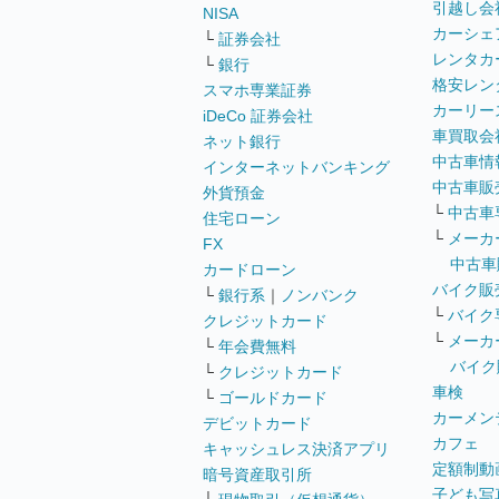
引越し会
NISA
カーシェ
└
証券会社
レンタカ
└
銀行
格安レン
スマホ専業証券
カーリー
iDeCo 証券会社
車買取会
ネット銀行
中古車情
インターネットバンキング
中古車販
外貨預金
└
中古車
住宅ローン
└
メーカ
FX
中古車
カードローン
バイク販
└
銀行系
｜
ノンバンク
└
バイク
クレジットカード
└
メーカ
└
年会費無料
バイク
└
クレジットカード
車検
└
ゴールドカード
カーメン
デビットカード
カフェ
キャッシュレス決済アプリ
定額制動
暗号資産取引所
子ども写