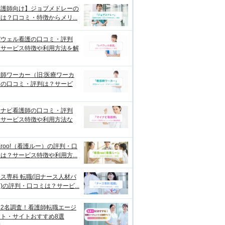
看護師向け】ジョブメドレーの
は？口コミ・特徴からメリ...
バウェル看護の口コミ・評判
？サービス特徴や利用方法を解
師ワーカー（旧:医療ワーカ
）の口コミ・評判は？サービ
イナビ看護師の口コミ・評判
？サービス特徴や利用方法な
roo!（看護ルー）の評判・口
は？サービス特徴や利用方...
ス専科 転職(旧ナース人材バ
)の評判・口コミは？サービ...
122名調査！看護師転職エージ
ント・サイトおすすめ8選