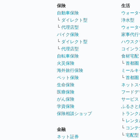
保険
生活
自動車保険
ウォータ
└
ダイレクト型
浄水型
└
代理店型
ウォータ
バイク保険
家事代行
└
ダイレクト型
ハウスク
└
代理店型
コインラ
自転車保険
食材宅配
火災保険
└
首都圏
海外旅行保険
ミールキ
ペット保険
└
首都圏
生命保険
ネットス
医療保険
フードデ
がん保険
サービス
学資保険
ふるさと
保険相談ショップ
トランク
└
レンタ
└
コンテ
金融
└
宅配型
ネット証券