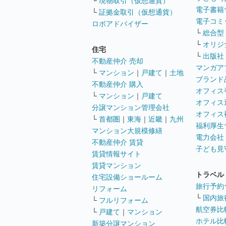
└
現物取引（仮想通貨）
電子書籍
└
証拠金取引（仮想通貨）
電子コミ
ロボアドバイザー
└
総合型
└
オリジ
住宅
└
出版社
不動産仲介 売却
マンガア
└
マンション
｜
戸建て
｜
土地
ブランド
不動産仲介 購入
オフィス
└
マンション
｜
戸建て
オフィス
分譲マンション管理会社
オフィス
└
首都圏
｜
東海
｜
近畿
｜
九州
福利厚生
マンション大規模修繕
電力会社
不動産仲介 賃貸
子ども見
賃貸情報サイト
賃貸マンション
トラベル
住宅設備ショールーム
旅行予約
リフォーム
└
国内旅
└
フルリフォーム
航空券比
└
戸建て
｜
マンション
ホテル比
新築分譲マンション