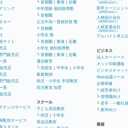
社
└
首都圏
｜
東海
｜
近畿
（採用担当向け）
新卒エージェン
アリング
中学受験 個別指導塾
（採用担当向け）
ー
└
首都圏
人材紹介会社
タカー
公立中高一貫校対策 塾
（採用担当向け）
人材派遣会社
ス
└
首都圏
（採用担当向け）
社
小学生 塾
アルバイト求人
報サイト
└
首都圏
｜
東海
｜
近畿
売店
小学生 個別指導塾
ビジネス
専門販売店
└
首都圏
｜
東海
｜
近畿
法人カーリース
ー系
通信教育
ネット印刷通販
販売店
└
高校生
｜
中学生
｜
小学生
ビジネスチャッ
売店
家庭教師
Web会議ツール
専門販売店
幼児・小学生 学習教室
企業研修
ー系
幼児教室 知育
└
経営者向け
販売店
└
管理職向け
スクール
└
若手・一般社
テナンスサービス
子ども英語教室
└
新卒向け
└
幼児
｜
小学生
画配信サービス
英会話教室
美容
真スタジオ