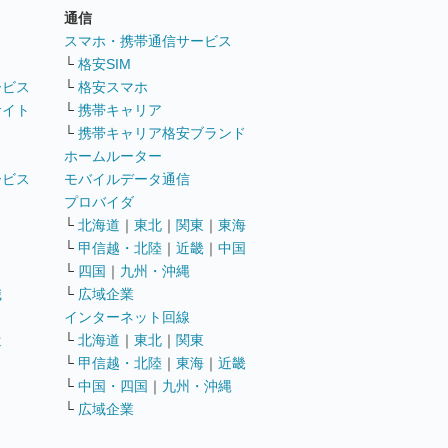
通信
ト
スマホ・携帯通信サービス
└
格安SIM
ービス
└
格安スマホ
サイト
└
携帯キャリア
└
携帯キャリア格安ブランド
ホームルーター
ービス
モバイルデータ通信
ト
プロバイダ
└
北海道
｜
東北
｜
関東
｜
東海
└
甲信越・北陸
｜
近畿
｜
中国
└
四国
｜
九州・沖縄
職
└
広域企業
インターネット回線
遣
└
北海道
｜
東北
｜
関東
└
甲信越・北陸
｜
東海
｜
近畿
ス
└
中国・四国
｜
九州・沖縄
└
広域企業