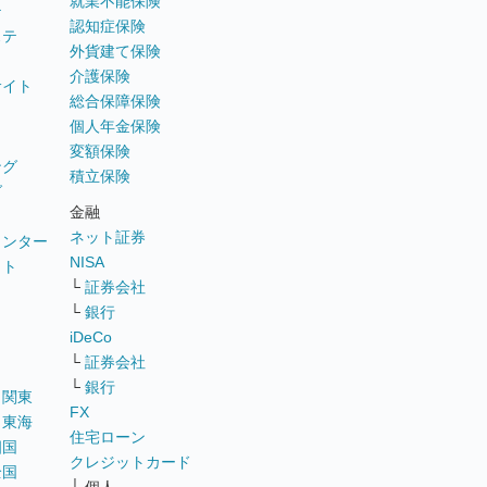
就業不能保険
テ
認知症保険
ステ
外貨建て保険
介護保険
サイト
総合保障保険
個人年金保険
変額保険
ング
積立保険
グ
金融
ネット証券
ウンター
NISA
イト
└
証券会社
リ
└
銀行
iDeCo
└
証券会社
└
銀行
｜
関東
FX
｜
東海
住宅ローン
四国
クレジットカード
全国