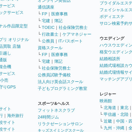
オンライン英会話
ブライダルエス
サービス
通信講座
フェイシャルエ
ックサービス
└
FP
｜
医療事務
ボディエステ
└
宅建
｜
簿記
サロン検索予約
ナル作品限定型
└
TOEIC
｜
社会保険労務士
└
行政書士
｜
ケアマネジャー
ウエディング
プリ オリジナル
└
公務員
｜
ITパスポート
ハウスウエディ
品買取 店舗
資格スクール
格安ウエディン
引越し
└
FP
｜
医療事務
結婚相談所
通販
└
宅建
｜
簿記
結婚式場相談カ
複合機
└
社会保険労務士
結婚式場情報サ
サービス
公務員試験予備校
マッチングアプ
 小売
法人向け英会話スクール
守りGPS
子どもプログラミング教室
レジャー
映画館
スポーツ&ヘルス
└
北海道
｜
東北
サイト
フィットネスクラブ
└
甲信越・北陸
行
｜
海外旅行
24時間ジム
└
近畿
｜
中国・
較サイト
リラクゼーションサロン
└
九州・沖縄
｜
較サイト
キッズスイミングスクール