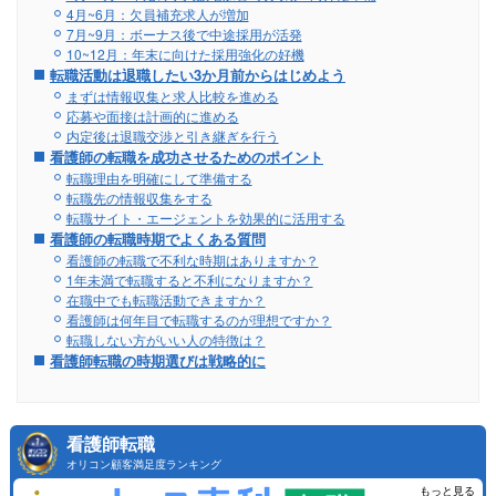
4月~6月：欠員補充求人が増加
7月~9月：ボーナス後で中途採用が活発
10~12月：年末に向けた採用強化の好機
転職活動は退職したい3か月前からはじめよう
まずは情報収集と求人比較を進める
応募や面接は計画的に進める
内定後は退職交渉と引き継ぎを行う
看護師の転職を成功させるためのポイント
転職理由を明確にして準備する
転職先の情報収集をする
転職サイト・エージェントを効果的に活用する
看護師の転職時期でよくある質問
看護師の転職で不利な時期はありますか？
1年未満で転職すると不利になりますか？
在職中でも転職活動できますか？
看護師は何年目で転職するのが理想ですか？
転職しない方がいい人の特徴は？
看護師転職の時期選びは戦略的に
看護師転職
オリコン顧客満足度ランキング
もっと見る