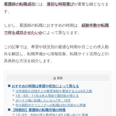
看護師の転職成功
には、
適切な時期選び
が重要な鍵となりま
す。
しかし、看護師の転職におすすめの時期は、
経験年数や転職
で何を成功させたいか
によって異なります。
この記事では、希望や状況別の最適な時期や月ごとの求人動
向を解説し、転職準備から情報収集、転職サイト活用などの
具体的な方法を紹介します。
目次
おすすめの時期は希望や状況によって異なる
大学病院を目指す人や教育体制を重視する人は4月入職
1月・6月・11月は求人増加で選択肢が増える
ボーナス後に転職したいなら7月・12月
中小病院やクリニックへの転職は3か月前から準備
【時期別】看護師の転職市場の特徴
1月~3月：年始の求人数増加と4月入職へ向けた準備