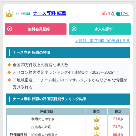
ナース専科 転職
65
.1
点
17件
無料会員登録
求人を探す
＞項目・部門別得点の詳細を見る
ナース専科 転職の特徴
全国20万件以上の豊富な求人数
オリコン顧客満足度ランキング4年連続1位（2023～2026年）
「地域密着」「チーム制」のコンサルタントからリアルな情報が
受け取れる
ナース専科 転職の評価項目別ランキング結果
評価項目
順位
得点
73.8
利用のしやすさ
点
73.7
担当者の対応
点
66.4
評価項目別
紹介求人の豊富さ
点