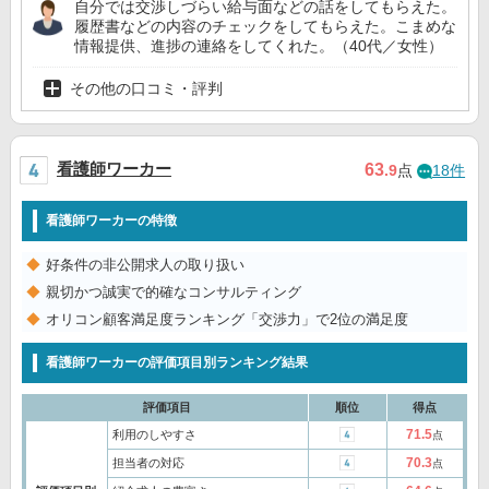
自分では交渉しづらい給与面などの話をしてもらえた。
履歴書などの内容のチェックをしてもらえた。こまめな
情報提供、進捗の連絡をしてくれた。（40代／女性）
その他の口コミ・評判
看護師ワーカー
63
.9
点
18件
看護師ワーカーの特徴
好条件の非公開求人の取り扱い
親切かつ誠実で的確なコンサルティング
オリコン顧客満足度ランキング「交渉力」で2位の満足度
看護師ワーカーの評価項目別ランキング結果
評価項目
順位
得点
71.5
利用のしやすさ
点
70.3
担当者の対応
点