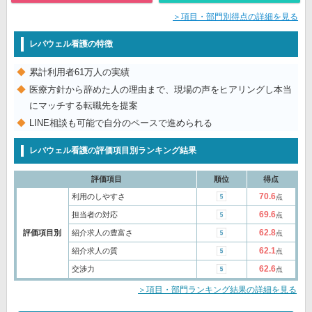
＞項目・部門別得点の詳細を見る
レバウェル看護の特徴
累計利用者61万人の実績
医療方針から辞めた人の理由まで、現場の声をヒアリングし本当
にマッチする転職先を提案
LINE相談も可能で自分のペースで進められる
レバウェル看護の評価項目別ランキング結果
評価項目
順位
得点
70.6
利用のしやすさ
点
69.6
担当者の対応
点
62.8
評価項目別
紹介求人の豊富さ
点
62.1
紹介求人の質
点
62.6
交渉力
点
＞項目・部門ランキング結果の詳細を見る