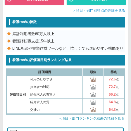
＞項目・部門別得点の詳細を見る
看護roo!の特徴
累計利用者数60万人以上
看護師転職支援15年以上
LINE相談や書類作成ツールなど、忙しくても進めやすい機能あり
看護roo!の評価項目別ランキング結果
評価項目
順位
得点
72.6
利用のしやすさ
点
72.7
担当者の対応
点
66.2
評価項目別
紹介求人の豊富さ
点
64.8
紹介求人の質
点
64.3
交渉力
点
＞項目・部門ランキング結果の詳細を見る