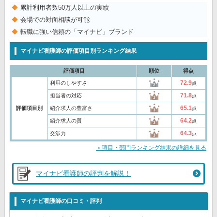
累計利用者数50万人以上の実績
会場での対面相談が可能
転職に強い信頼の「マイナビ」ブランド
マイナビ看護師の評価項目別ランキング結果
評価項目
順位
得点
72.9
利用のしやすさ
点
71.8
担当者の対応
点
65.1
評価項目別
紹介求人の豊富さ
点
64.2
紹介求人の質
点
64.3
交渉力
点
＞項目・部門ランキング結果の詳細を見る
マイナビ看護師の評判を解説！
マイナビ看護師の口コミ・評判