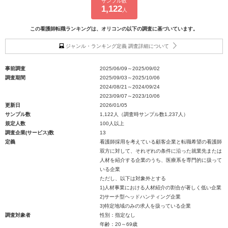
サンプル数
1,122
人
この看護師転職ランキングは、オリコンの以下の調査に基づいています。
ジャンル・ランキング定義 調査詳細について
事前調査
2025/06/09～2025/09/02
調査期間
2025/09/03～2025/10/06
2024/08/21～2024/09/24
2023/09/07～2023/10/06
更新日
2026/01/05
サンプル数
1,122人（調査時サンプル数1,237人）
規定人数
100人以上
調査企業(サービス)数
13
定義
看護師採用を考えている顧客企業と転職希望の看護師
双方に対して、それぞれの条件に沿った就業先または
人材を紹介する企業のうち、医療系を専門的に扱って
いる企業
ただし、以下は対象外とする
1)人材事業における人材紹介の割合が著しく低い企業
2)サーチ型ヘッドハンティング企業
3)特定地域のみの求人を扱っている企業
調査対象者
性別：指定なし
年齢：20～69歳