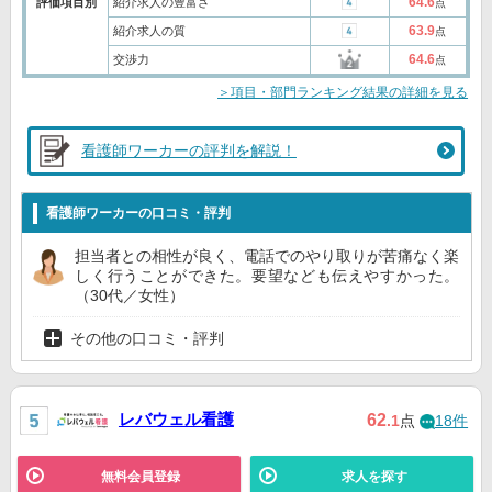
64.6
評価項目別
紹介求人の豊富さ
点
63.9
紹介求人の質
点
64.6
交渉力
点
＞項目・部門ランキング結果の詳細を見る
看護師ワーカーの評判を解説！
看護師ワーカーの口コミ・評判
担当者との相性が良く、電話でのやり取りが苦痛なく楽
しく行うことができた。要望なども伝えやすかった。
（30代／女性）
その他の口コミ・評判
レバウェル看護
62
.1
点
18件
無料会員登録
求人を探す