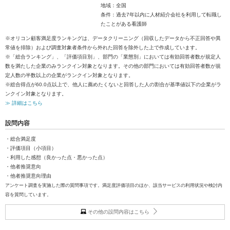
地域：全国
条件：過去7年以内に人材紹介会社を利用して転職し
たことがある看護師
※オリコン顧客満足度ランキングは、データクリーニング（回収したデータから不正回答や異
常値を排除）および調査対象者条件から外れた回答を除外した上で作成しています。
※「総合ランキング」、「評価項目別」、部門の「業態別」においては有効回答者数が規定人
数を満たした企業のみランクイン対象となります。その他の部門においては有効回答者数が規
定人数の半数以上の企業がランクイン対象となります。
※総合得点が60.0点以上で、他人に薦めたくないと回答した人の割合が基準値以下の企業がラ
ンクイン対象となります。
≫ 詳細はこちら
設問内容
・総合満足度
・評価項目（小項目）
・利用した感想（良かった点・悪かった点）
・他者推奨意向
・他者推奨意向理由
アンケート調査を実施した際の質問事項です。満足度評価項目のほか、該当サービスの利用状況や検討内
容を質問しています。
その他の設問内容はこちら