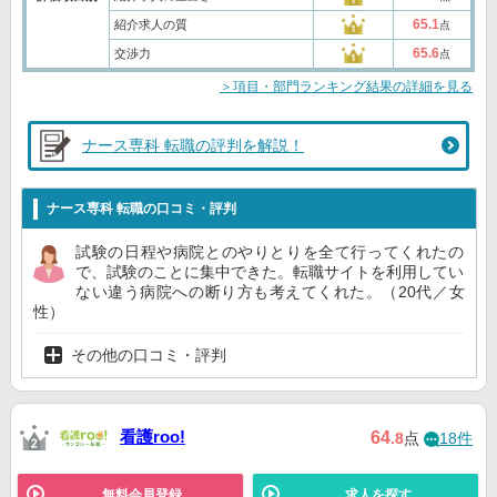
65.1
紹介求人の質
点
65.6
交渉力
点
＞項目・部門ランキング結果の詳細を見る
ナース専科 転職の評判を解説！
ナース専科 転職の口コミ・評判
試験の日程や病院とのやりとりを全て行ってくれたの
で、試験のことに集中できた。転職サイトを利用してい
ない違う病院への断り方も考えてくれた。（20代／女
性）
その他の口コミ・評判
看護roo!
64
.8
点
18件
無料会員登録
求人を探す