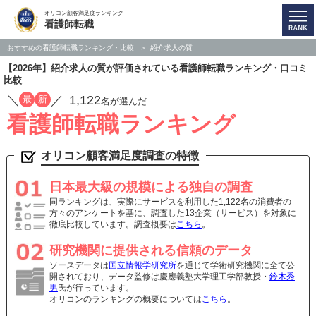
オリコン顧客満足度ランキング
看護師転職
おすすめの看護師転職ランキング・比較
紹介求人の質
【2026年】紹介求人の質が評価されている看護師転職ランキング・口コミ
比較
／
／
1,122
最
新
名が選んだ
看護師転職ランキング
オリコン顧客満足度調査の特徴
日本最大級の規模による独自の調査
同ランキングは、実際にサービスを利用した1,122名の消費者の
方々のアンケートを基に、調査した13企業（サービス）を対象に
徹底比較しています。調査概要は
こちら
。
研究機関に提供される信頼のデータ
ソースデータは
国立情報学研究所
を通じて学術研究機関に全て公
開されており、データ監修は慶應義塾大学理工学部教授・
鈴木秀
男
氏が行っています。
オリコンのランキングの概要については
こちら
。