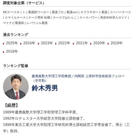
調査対象企業（サービス）
MCナースネット | 看護師ワーカー | 看護プロ | 看護roo! | キララサポート看護 | スーパーナース
| スマイルナース | ナース専科 転職 | ナースではたらこ | ナースパワー | 美容外科求人ガイド |
マイナビ看護師 | レバウェル看護
過去ランキング
2025年
2024年
2023年
2022年
2021年
2020年
2019年
2018年
ランキング監修
慶應義塾大学理工学部教授／内閣府 上席科学技術政策フェロー
（非常勤）
鈴木秀男
【経歴】
1989年慶應義塾大学理工学部管理工学科卒業。
1992年ロチェスター大学経営大学院修士課程修了。
1996年東京工業大学大学院理工学研究科博士課程経営工学専攻修了。博士（工
学）取得。