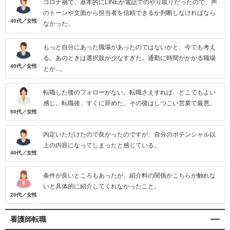
コロナ禍で、基本的にLINEか電話でのやり取りだったので、声
のトーンや文面から担当者を信頼できるか判断しなければなら
40代／女性
なかった。
もっと自分にあった職場があったのではないかと、今でも考え
る。あのときは選択肢が少なすぎた。通勤に時間がかかる職場
40代／女性
とか...。
転職した後のフォローがない。転職さえすれば、どこでもよい
感じ。転職後、すぐに辞めた。その後はしつこい営業で最悪。
50代／女性
内定いただけたので良かったのですが、自分のポテンシャル以
上の内容になってしまったと感じている。
40代／女性
条件が良いところもあったが、紹介料の関係かこちらが触れな
いと具体的に紹介してくれなかったこと。
20代／女性
看護師転職