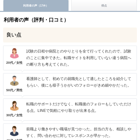
利用者の声（
17
）
得点
件
利用者の声（評判・口コミ）
良い点
試験の日程や病院とのやりとりを全て行ってくれたので、試験
のことに集中できた。転職サイトを利用していない違う病院へ
20代／女性
の断り方も考えてくれた。
看護師として、初めての就職先として適したところを紹介して
もらい、後にも様子うかがいのフォローがきめ細やかだった。
50代／男性
転職のサポートだけでなく、転職後のフォローもしていただけ
る点。LINEで気軽にやり取りが出来る点。
30代／女性
前職より働きやすい職場が見つかった。担当の方も、相談しや
すく、問い合わせに対してレスポンスが早かった。