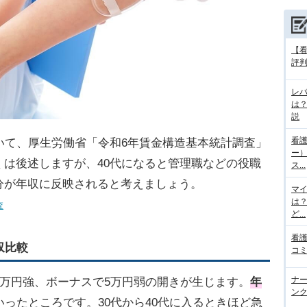
【
評判
レ
は
説
看護
いて、厚生労働省「令和6年賃金構造基本統計調査」
ー
は後述しますが、40代になると管理職などの役職
ス...
分が年収に反映されると考えましょう。
マ
は
査
ど...
看護
収比較
コミ
ナー
2万円強、ボーナスで5万円弱の開きが生じます。
年
ンク
いったところです。30代から40代に入るときほど急