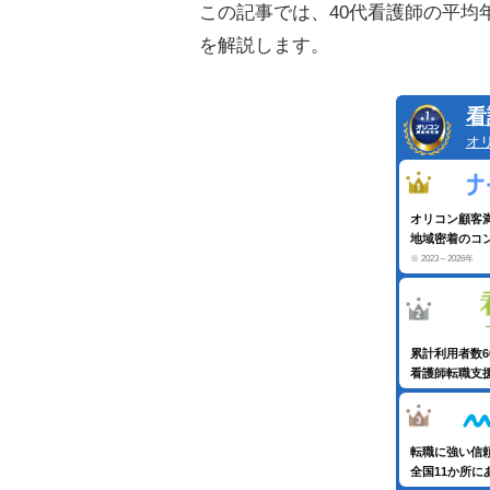
この記事では、40代看護師の平均
を解説します。
看
オ
オリコン顧客
地域密着のコ
※ 2023～2026年
累計利用者数
看護師転職支
転職に強い信
全国11か所