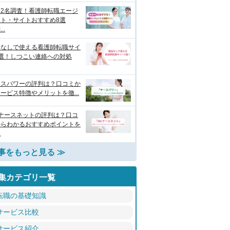
122名調査！看護師転職エージ
ント・サイトおすすめ8選
..
話なしで使える看護師転職サイ
9選！しつこい連絡への対処
ースパワーの評判は？口コミか
ービス特徴やメリットを徹...
Cナースネットの評判は？口コ
からわかるおすすめポイントを
説
事をもっと見る ≫
集カテゴリ一覧
転職の基礎知識
サービス比較
サービス紹介