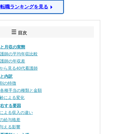
師転職ランキングを見る
目次
収と月収の実態
看護師の平均年収比較
看護師の年収差
から見る40代看護師
系と内訳
別の特徴
る各種手当の種類と金額
齢による変化
左右する要因
による収入の違い
の給与格差
与える影響