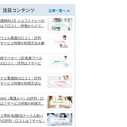
注目コンテンツ
記事一覧へ ≫
看護師向け】ジョブメドレーの
は？口コミ・特徴からメリ...
バウェル看護の口コミ・評判
？サービス特徴や利用方法を解
師ワーカー（旧:医療ワーカ
）の口コミ・評判は？サービ
イナビ看護師の口コミ・評判
？サービス特徴や利用方法な
roo!（看護ルー）の評判・口
は？サービス特徴や利用方...
ス専科 転職(旧ナース人材バ
)の評判・口コミは？サービ...