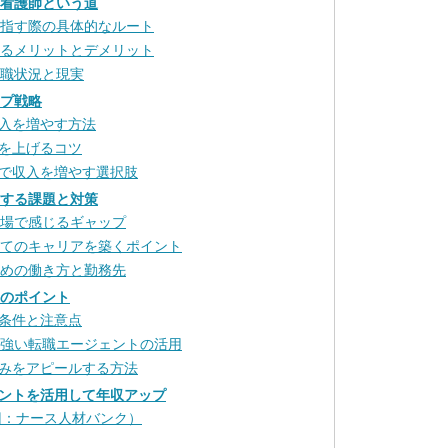
る看護師という道
目指す際の具体的なルート
なるメリットとデメリット
就職状況と現実
ップ戦略
入を増やす方法
を上げるコツ
で収入を増やす選択肢
面する課題と対策
職場で感じるギャップ
してのキャリアを築くポイント
すめの働き方と勤務先
功のポイント
条件と注意点
に強い転職エージェントの活用
みをアピールする方法
ントを活用して年収アップ
旧：ナース人材バンク）