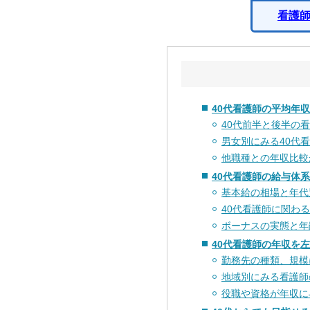
看護
40代看護師の平均年
40代前半と後半の
男女別にみる40代
他職種との年収比較
40代看護師の給与体
基本給の相場と年代
40代看護師に関わ
ボーナスの実態と年
40代看護師の年収を
勤務先の種類、規模
地域別にみる看護師
役職や資格が年収に