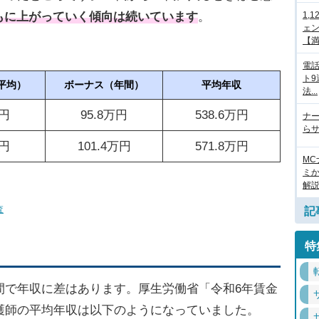
もに上がっていく傾向は続いています
。
1,
ェ
【満.
電
ト
平均）
ボーナス（年間）
平均年収
法...
万円
95.8万円
538.6万円
ナ
らサ
万円
101.4万円
571.8万円
M
ミ
解
査
記
特
間で年収に差はあります。厚生労働省「令和6年賃金
護師の平均年収は以下のようになっていました。