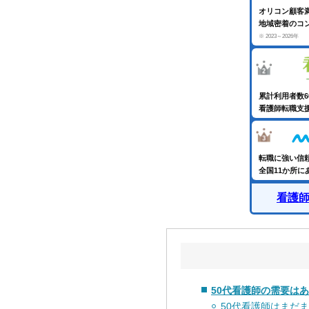
オリコン顧客
地域密着のコ
※ 2023～2026年
累計利用者数
看護師転職支
転職に強い信
全国11か所
看護
50代看護師の需要は
50代看護師はまだ