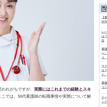
【
評判
レ
は
説
看護
ー
ス...
マ
は
ど...
看護
コミ
思われがちですが、
実際にはこれまでの経験とスキ
ここでは、50代看護師の転職事情や実態について解
ナー
ンク