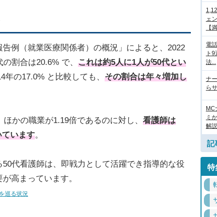
1,
ェ
！
【満.
電
告例（就業医療関係者）の概況」によると、2022
ト
割合は20.6% で、
これは約5人に1人が50代とい
法...
014年の17.0% と比較しても、
その割合は年々増加し
ナ
らサ
M
ミ
、ほかの職業が1.19倍であるのに対し、
看護師は
解
いています
。
記
50代看護師は、即戦力として活躍でき指導的な役
特
要が高まっています。
を巡る状況