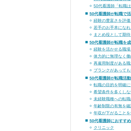
50代看護師「転職
50代看護師が転職で
経験の豊富さを評価
若手のお手本になれ
まとめ役として期待
50代看護師が転職を
経験を活かせる職場
体力的に無理なく働
再雇用制度がある職
ブランクがあっても
50代看護師が転職活
転職の目的を明確に
希望条件を多くしな
未経験職種への転職
年齢制限の有無を確
年収が下がることを
50代看護師におすす
クリニック