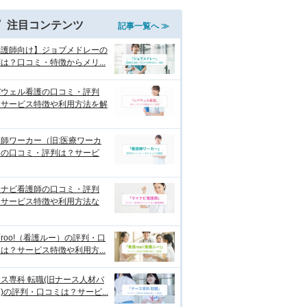
注目コンテンツ
記事一覧へ ≫
看護師向け】ジョブメドレーの
は？口コミ・特徴からメリ...
バウェル看護の口コミ・評判
？サービス特徴や利用方法を解
師ワーカー（旧:医療ワーカ
）の口コミ・評判は？サービ
イナビ看護師の口コミ・評判
？サービス特徴や利用方法な
roo!（看護ルー）の評判・口
は？サービス特徴や利用方...
ス専科 転職(旧ナース人材バ
)の評判・口コミは？サービ...