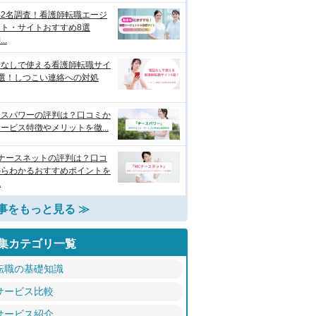
122名調査！看護師転職エージ
ント・サイトおすすめ8選
..
話なしで使える看護師転職サイ
9選！しつこい連絡への対処
ースパワーの評判は？口コミか
ービス特徴やメリットを徹...
Cナースネットの評判は？口コ
からわかるおすすめポイントを
説
事をもっと見る ≫
集カテゴリ一覧
転職の基礎知識
サービス比較
サービス紹介