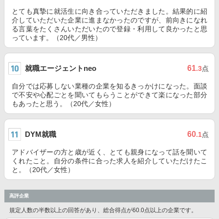
とても真摯に就活生に向き合っていただきました。結果的に紹
介していただいた企業に進まなかったのですが、前向きになれ
る言葉をたくさんいただいたので登録・利用して良かったと思
っています。（20代／男性）
就職エージェントneo
61
.3
点
自分では応募しない業種の企業を知るきっかけになった。面談
で不安や心配ごとを聞いてもらうことができて楽になった部分
もあったと思う。（20代／女性）
DYM就職
60
.1
点
アドバイザーの方と歳が近く、とても親身になって話を聞いて
くれたこと。自分の条件に合った求人を紹介していただけたこ
と。（20代／女性）
高評企業
規定人数の半数以上の回答があり、総合得点が60.0点以上の企業です。