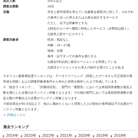
規定人数
100人以上
調査企業数
16社
定義
学生と新卒採用を考えている顧客企業双方に対して、それぞれ
の条件に沿った求人または人材を紹介するサービス
ただし、以下は対象外とする
1)特定のユーザー属性に特化したサービス（分野別は除く）
2)逆求人型サービスサイト
調査対象者
性別：指定なし
年齢：19～27歳
地域：全国
条件：以下すべての条件を満たす人
1)過去5年以内に就活エージェントを利用している
2)就活エージェントから求人の紹介を受けたことがある
※オリコン顧客満足度ランキングは、データクリーニング（回収したデータから不正回答や異
常値を排除）および調査対象者条件から外れた回答を除外した上で作成しています。
※「総合ランキング」、「評価項目別」、部門の「業態別」においては有効回答者数が規定人
数を満たした企業のみランクイン対象となります。その他の部門においては有効回答者数が規
定人数の半数以上の企業がランクイン対象となります。
※総合得点が60.0点以上で、他人に薦めたくないと回答した人の割合が基準値以下の企業がラ
ンクイン対象となります。
≫ 詳細はこちら
過去ランキング
2024年
2023年
2022年
2021年
2020年
2019年
2018年