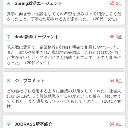
Spring就活エージェント
65
.5
点
真摯に向き合い面談をしてくれ希望を汲み取って紹介してくだ
さったこと。丁寧な対応される方が多かった。（20代／女性）
doda新卒エージェント
65
.3
点
求人数は豊富で、企業情報の詳細も明確で把握しやすかった。
また、就活や採用された職場での失敗談、これだけは気を付け
た方が良いというアドバイスも掲載されていて、とても参考に
なった。（20代／女性）
ジョブコミット
64
.9
点
どの会社でも通用するように面接の対策をしてくれた。社会人
になるにあたって何故就職をするのかといった軸を一緒に考え
てくれた。また適切なアドバイスもしてくれた。（20代／女
性）
JOBRASS新卒紹介
64
.0
点