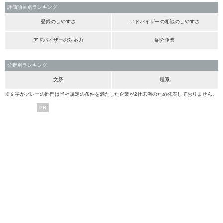
評価項目別ランキング
登録のしやすさ
アドバイザーの相談のしやすさ
アドバイザーの対応力
紹介企業
分野別ランキング
文系
理系
※文字がグレーの部門は当社規定の条件を満たした企業が2社未満のため発表しておりません。
PR