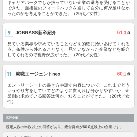
キャリアパークでしか扱っていない企業の選考を受けることが
できた。面接後のフィードバックを通して自分に何が足りなか
ったのかを考えることができた。（20代／女性）
JOBRASS新卒紹介
61
.3
点
見ている業界や求めていることなどを的確に拾いあげてくれる
点。条件から外れることなく、見ていなかった企業などを紹介
してくれるので視野が広がった。（20代／女性）
就職エージェントneo
60
.1
点
エントリーシートの書き方や話す内容について、これまでどう
いうやり方をしていてどのように変えれば分かりやすいか、企
業側の求めている回答は何か、知ることができた。（20代／女
性）
高評企業
規定人数の半数以上の回答があり、総合得点が60.0点以上の企業です。