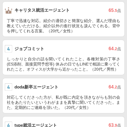
キャリタス就活エージェント
65
.5
点
丁寧で迅速な対応。紹介の適切さと簡潔な紹介、選んだ理由も
教えていただける。紹介以外の進行状況も汲んでくれる。背中
を押してくれる言葉。（20代／女性）
ジョブコミット
64
.2
点
しっかりと自分の話を聞いてくれたこと。各種対策の丁寧さ
(ES添削、面接質問予想等) 休みの日でもLINEで相談に乗ってく
れたこと。オフィスが大学から近かったこと。（20代／男性）
doda新卒エージェント
64
.2
点
対応してくださった方が、私が既に内定を頂きながらも別の会
社をあたりたいというわがままを真摯に聞いてくださった。ま
た、定期的にご連絡を頂いた。（20代／女性）
type就活エージェント
63
.9
点