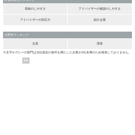
登録のしやすさ
アドバイザーの相談のしやすさ
アドバイザーの対応力
紹介企業
分野別ランキング
文系
理系
※文字がグレーの部門は当社規定の条件を満たした企業が2社未満のため発表しておりません。
PR