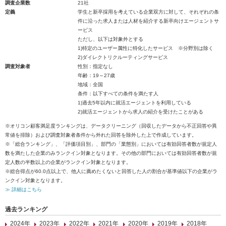
調査企業数
21社
定義
学生と新卒採用を考えている企業双方に対して、それぞれの条
件に沿った求人または人材を紹介する新卒向けエージェントサ
ービス
ただし、以下は対象外とする
1)特定のユーザー属性に特化したサービス ※分野別は除く
2)ダイレクトリクルーティングサービス
調査対象者
性別：指定なし
年齢：19～27歳
地域：全国
条件：以下すべての条件を満たす人
1)過去5年以内に就活エージェントを利用している
2)就活エージェントから求人の紹介を受けたことがある
※オリコン顧客満足度ランキングは、データクリーニング（回収したデータから不正回答や異
常値を排除）および調査対象者条件から外れた回答を除外した上で作成しています。
※「総合ランキング」、「評価項目別」、部門の「業態別」においては有効回答者数が規定人
数を満たした企業のみランクイン対象となります。その他の部門においては有効回答者数が規
定人数の半数以上の企業がランクイン対象となります。
※総合得点が60.0点以上で、他人に薦めたくないと回答した人の割合が基準値以下の企業がラ
ンクイン対象となります。
≫ 詳細はこちら
過去ランキング
2024年
2023年
2022年
2021年
2020年
2019年
2018年