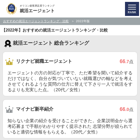
オリコン顧客満足度ランキング
就活エージェント
おすすめの就活エージェントランキング・比較
2022年版
【2022年】おすすめの就活エージェントランキング・比較
就活エージェント 総合ランキング
リクナビ就職エージェント
66
.7
点
エージェントの方の対応が丁寧で、ただ希望を聞いて紹介する
だけではなく、自分が気づいていない就職選びの軸などを考え
させてくれるような質問の仕方に替えて下さり一人で就活をす
るよりも充実した点。（20代／女性）
マイナビ新卒紹介
66
.0
点
知らない企業の紹介を受けることができた。企業説明会から選
考応募まで手順がわかりやすく提示された 志望分野が絞られて
いると適切な情報をもらえる。（20代／女性）