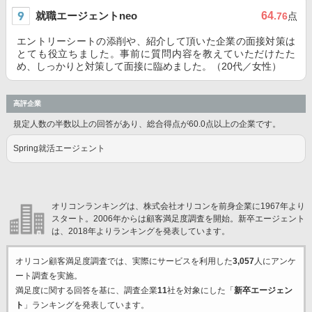
就職エージェントneo
64
.76
点
エントリーシートの添削や、紹介して頂いた企業の面接対策は
とても役立ちました。事前に質問内容を教えていただけたた
め、しっかりと対策して面接に臨めました。（20代／女性）
高評企業
規定人数の半数以上の回答があり、総合得点が60.0点以上の企業です。
Spring就活エージェント
オリコンランキングは、株式会社オリコンを前身企業に1967年より
スタート。2006年からは顧客満足度調査を開始。新卒エージェント
は、2018年よりランキングを発表しています。
オリコン顧客満足度調査では、実際にサービスを利用した
3,057
人にアンケ
ート調査を実施。
満足度に関する回答を基に、調査企業
11
社を対象にした「
新卒エージェン
ト
」ランキングを発表しています。