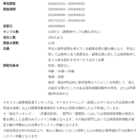
事前調査
2019/12/15～2020/04/02
調査期間
2020/04/03～2020/04/22
2019/04/08～2019/04/22
2017/12/21～2018/01/24
更新日
2020/08/03
サンプル数
3,057人（調査時サンプル数3,467人）
規定人数
100人以上
調査企業数
11社
定義
学生と新卒採用を考えている顧客企業の懸け橋となり、学生に
対しては条件に合う就業先を、顧客企業に対しては採用条件に
合う人材を紹介するサービスを行う企業
調査対象者
性別：指定なし
年齢：18歳～29歳
地域：全国
条件：過去5年以内に新卒採用エージェントを利用して、求人
の紹介を受けたことのある現在就職活動中の学生、または卒業
後3年以内の人
※オリコン顧客満足度ランキングは、データクリーニング（回収したデータから不正回答や異
常値を排除）および調査対象者条件から外れた回答を除外した上で作成しています。
※「総合ランキング」、「評価項目別」、部門の「業態別」においては有効回答者数が規定人
数を満たした企業のみランクイン対象となります。その他の部門においては有効回答者数が規
定人数の半数以上の企業がランクイン対象となります。
※総合得点が60.00点以上で、他人に薦めたくないと回答した人の割合が基準値以下の企業がラ
ンクイン対象となります。