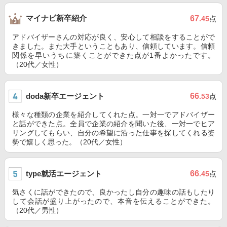
マイナビ新卒紹介
67
.45
点
アドバイザーさんの対応が良く、安心して相談をすることがで
きました。また大手ということもあり、信頼しています。信頼
関係を早いうちに築くことができた点が1番よかったです。
（20代／女性）
doda新卒エージェント
66
.53
点
様々な種類の企業を紹介してくれた点。一対一でアドバイザー
と話ができた点。全員で企業の紹介を聞いた後、一対一でヒア
リングしてもらい、自分の希望に沿った仕事を探してくれる姿
勢で嬉しく思った。（20代／女性）
type就活エージェント
66
.45
点
気さくに話ができたので、良かったし自分の趣味の話もしたり
して会話が盛り上がったので、本音を伝えることができた。
（20代／男性）