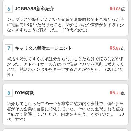
JOBRASS新卒紹介
66
.03
点
ジョブラスで紹介いただいた企業で最終面接で不合格だった時
に電話でFBをいただけたこと。紹介された企業数が多すぎず少
なすぎずちょうど良かった。（20代／女性）
キャリタス就活エージェント
65
.87
点
就活を始めてすぐの頃は分からないことだらけで悩みなどが多
かった。アドバイザーの方はその悩み1つ1つを真剣に考えてく
れて、就活のメンタルをキープすることができた。（20代／男
性）
DYM就職
65
.23
点
紹介してもらった中の一つが非常に魅力的な会社で、偶然担当
者がその企業の面接に特化していた。そのため重視される点な
ど細かく指導していただき、内定をもらうことができた。（20
代／女性）