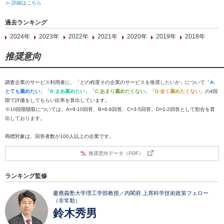
≫ 詳細はこちら
過去ランキング
2024年
2023年
2022年
2021年
2020年
2019年
2018年
推奨意向
調査企業のサービス利用者に、「どの程度その企業のサービスを推奨したいか」について「
A:
とても薦めたい
」「
B:まあ薦めたい
」「
C:あまり薦めたくない
」「
D:全く薦めたくない
」の4段
階で評価をしてもらい比率を算出しています。
※10段階聴取については、A=9-10回答、B=6-8回答、C=3-5回答、D=1-2回答として割合を算
出しております。
商標対象は、回答者数が100人以上の企業です。
推奨意向データ（PDF）
ランキング監修
慶應義塾大学理工学部教授／内閣府 上席科学技術政策フェロー
（非常勤）
鈴木秀男