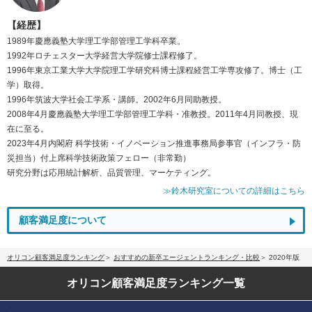
【経歴】
1989年慶應義塾大学理工学部管理工学科卒業。
1992年ロチェスター大学経営大学院修士課程修了。
1996年東京工業大学大学院理工学研究科博士課程経営工学専攻修了。博士（工
学）取得。
1996年筑波大学社会工学系・講師。2002年6月同助教授。
2008年4月慶應義塾大学理工学部管理工学科・准教授。2011年4月同教授、現
在に至る。
2023年4月内閣府 科学技術・イノベーション推進事務局参事官（インフラ・防
災担当）付上席科学技術政策フェロー（非常勤）
研究分野は応用統計解析、品質管理、マーケティング。
≫鈴木研究室についての詳細はこちら
顧客満足度について
オリコン顧客満足度ランキング
おすすめの新卒エージェントランキング・比較
2020年版
オリコン顧客満足度
ランキング一覧