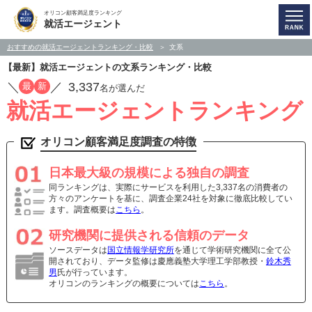
オリコン顧客満足度ランキング
就活エージェント
おすすめの就活エージェントランキング・比較
文系
【最新】就活エージェントの文系ランキング・比較
／
／
3,337
最
新
名が選んだ
就活エージェントランキング
オリコン顧客満足度調査の特徴
日本最大級の規模による独自の調査
同ランキングは、実際にサービスを利用した3,337名の消費者の
方々のアンケートを基に、調査企業24社を対象に徹底比較してい
ます。調査概要は
こちら
。
研究機関に提供される信頼のデータ
ソースデータは
国立情報学研究所
を通じて学術研究機関に全て公
開されており、データ監修は慶應義塾大学理工学部教授・
鈴木秀
男
氏が行っています。
オリコンのランキングの概要については
こちら
。