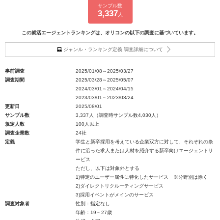
サンプル数
3,337
人
この就活エージェントランキングは、オリコンの以下の調査に基づいています。
ジャンル・ランキング定義 調査詳細について
事前調査
2025/01/08～2025/03/27
調査期間
2025/03/28～2025/05/07
2024/03/01～2024/04/15
2023/03/01～2023/03/24
更新日
2025/08/01
サンプル数
3,337人（調査時サンプル数4,030人）
規定人数
100人以上
調査企業数
24社
定義
学生と新卒採用を考えている企業双方に対して、それぞれの条
件に沿った求人または人材を紹介する新卒向けエージェントサ
ービス
ただし、以下は対象外とする
1)特定のユーザー属性に特化したサービス ※分野別は除く
2)ダイレクトリクルーティングサービス
3)採用イベントがメインのサービス
調査対象者
性別：指定なし
年齢：19～27歳