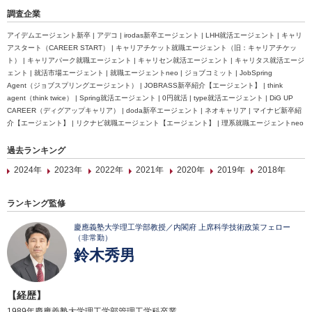
調査企業
アイデムエージェント新卒 | アデコ | irodas新卒エージェント | LHH就活エージェント | キャリ
アスタート（CAREER START） | キャリアチケット就職エージェント（旧：キャリアチケッ
ト） | キャリアパーク就職エージェント | キャリセン就活エージェント | キャリタス就活エージ
ェント | 就活市場エージェント | 就職エージェントneo | ジョブコミット | JobSpring
Agent（ジョブスプリングエージェント） | JOBRASS新卒紹介【エージェント】 | think
agent（think twice） | Spring就活エージェント | 0円就活 | type就活エージェント | DiG UP
CAREER（ディグアップキャリア） | doda新卒エージェント | ネオキャリア | マイナビ新卒紹
介【エージェント】 | リクナビ就職エージェント【エージェント】 | 理系就職エージェントneo
過去ランキング
2024年
2023年
2022年
2021年
2020年
2019年
2018年
ランキング監修
慶應義塾大学理工学部教授／内閣府 上席科学技術政策フェロー
（非常勤）
鈴木秀男
【経歴】
1989年慶應義塾大学理工学部管理工学科卒業。