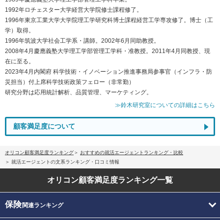
1992年ロチェスター大学経営大学院修士課程修了。
1996年東京工業大学大学院理工学研究科博士課程経営工学専攻修了。博士（工
学）取得。
1996年筑波大学社会工学系・講師。2002年6月同助教授。
2008年4月慶應義塾大学理工学部管理工学科・准教授。2011年4月同教授、現
在に至る。
2023年4月内閣府 科学技術・イノベーション推進事務局参事官（インフラ・防
災担当）付上席科学技術政策フェロー（非常勤）
研究分野は応用統計解析、品質管理、マーケティング。
≫鈴木研究室についての詳細はこちら
顧客満足度について
オリコン顧客満足度ランキング
おすすめの就活エージェントランキング・比較
就活エージェントの文系ランキング・口コミ情報
オリコン顧客満足度
ランキング一覧
保険
関連ランキング