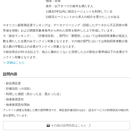
地域：全国
条件：以下すべての条件を満たす人
1)過去5年以内に就活エージェントを利用している
2)就活エージェントから求人の紹介を受けたことがある
※オリコン顧客満足度ランキングは、データクリーニング（回収したデータから不正回答や異
常値を排除）および調査対象者条件から外れた回答を除外した上で作成しています。
※「総合ランキング」、「評価項目別」、部門の「業態別」においては有効回答者数が規定人
数を満たした企業のみランクイン対象となります。その他の部門においては有効回答者数が規
定人数の半数以上の企業がランクイン対象となります。
※総合得点が60.0点以上で、他人に薦めたくないと回答した人の割合が基準値以下の企業がラ
ンクイン対象となります。
≫ 詳細はこちら
設問内容
・総合満足度
・評価項目（小項目）
・利用した感想（良かった点・悪かった点）
・他者推奨意向
・他者推奨意向理由
アンケート調査を実施した際の質問事項です。満足度評価項目のほか、該当サービスの利用状況や検討内
容を質問しています。
その他の設問内容はこちら