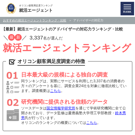
オリコン顧客満足度ランキング
就活エージェント
おすすめの就活エージェントランキング・比較
アドバイザーの対応力
【最新】就活エージェントのアドバイザーの対応力ランキング・比較
／
／
3,337
最
新
名が選んだ
就活エージェントランキング
オリコン顧客満足度調査の特徴
日本最大級の規模による独自の調査
同ランキングは、実際にサービスを利用した3,337名の消費者の
方々のアンケートを基に、調査企業24社を対象に徹底比較してい
ます。調査概要は
こちら
。
研究機関に提供される信頼のデータ
ソースデータは
国立情報学研究所
を通じて学術研究機関に全て公
開されており、データ監修は慶應義塾大学理工学部教授・
鈴木秀
男
氏が行っています。
オリコンのランキングの概要については
こちら
。