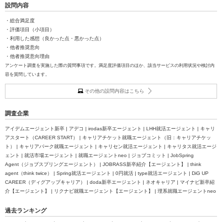
設問内容
・総合満足度
・評価項目（小項目）
・利用した感想（良かった点・悪かった点）
・他者推奨意向
・他者推奨意向理由
アンケート調査を実施した際の質問事項です。満足度評価項目のほか、該当サービスの利用状況や検討内
容を質問しています。
その他の設問内容はこちら
調査企業
アイデムエージェント新卒 | アデコ | irodas新卒エージェント | LHH就活エージェント | キャリ
アスタート（CAREER START） | キャリアチケット就職エージェント（旧：キャリアチケッ
ト） | キャリアパーク就職エージェント | キャリセン就活エージェント | キャリタス就活エージ
ェント | 就活市場エージェント | 就職エージェントneo | ジョブコミット | JobSpring
Agent（ジョブスプリングエージェント） | JOBRASS新卒紹介【エージェント】 | think
agent（think twice） | Spring就活エージェント | 0円就活 | type就活エージェント | DiG UP
CAREER（ディグアップキャリア） | doda新卒エージェント | ネオキャリア | マイナビ新卒紹
介【エージェント】 | リクナビ就職エージェント【エージェント】 | 理系就職エージェントneo
過去ランキング