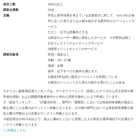
規定人数
100人以上
調査企業数
24社
定義
学生と新卒採用を考えている企業双方に対して、それぞれの条
件に沿った求人または人材を紹介する新卒向けエージェントサ
ービス
ただし、以下は対象外とする
1)特定のユーザー属性に特化したサービス ※分野別は除く
2)ダイレクトリクルーティングサービス
3)採用イベントがメインのサービス
調査対象者
性別：指定なし
年齢：19～27歳
地域：全国
条件：以下すべての条件を満たす人
1)過去5年以内に就活エージェントを利用している
2)就活エージェントから求人の紹介を受けたことがある
※オリコン顧客満足度ランキングは、データクリーニング（回収したデータから不正回答や異
常値を排除）および調査対象者条件から外れた回答を除外した上で作成しています。
※「総合ランキング」、「評価項目別」、部門の「業態別」においては有効回答者数が規定人
数を満たした企業のみランクイン対象となります。その他の部門においては有効回答者数が規
定人数の半数以上の企業がランクイン対象となります。
※総合得点が60.0点以上で、他人に薦めたくないと回答した人の割合が基準値以下の企業がラ
ンクイン対象となります。
≫ 詳細はこちら