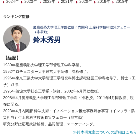
2024年
2023年
2022年
2021年
2020年
2019年
2018年
ランキング監修
慶應義塾大学理工学部教授／内閣府 上席科学技術政策フェロー
（非常勤）
鈴木秀男
【経歴】
1989年慶應義塾大学理工学部管理工学科卒業。
1992年ロチェスター大学経営大学院修士課程修了。
1996年東京工業大学大学院理工学研究科博士課程経営工学専攻修了。博士（工
学）取得。
1996年筑波大学社会工学系・講師。2002年6月同助教授。
2008年4月慶應義塾大学理工学部管理工学科・准教授。2011年4月同教授、現
在に至る。
2023年4月内閣府 科学技術・イノベーション推進事務局参事官（インフラ・防
災担当）付上席科学技術政策フェロー（非常勤）
研究分野は応用統計解析、品質管理、マーケティング。
≫鈴木研究室についての詳細はこちら