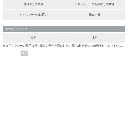
登録のしやすさ
アドバイザーの相談のしやすさ
アドバイザーの対応力
紹介企業
分野別ランキング
文系
理系
※文字がグレーの部門は当社規定の条件を満たした企業が2社未満のため発表しておりません。
PR