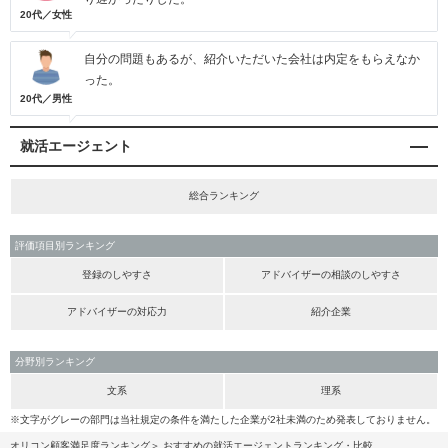
20代／女性
自分の問題もあるが、紹介いただいた会社は内定をもらえなか
った。
20代／男性
就活エージェント
総合ランキング
評価項目別ランキング
登録のしやすさ
アドバイザーの相談のしやすさ
アドバイザーの対応力
紹介企業
分野別ランキング
文系
理系
※文字がグレーの部門は当社規定の条件を満たした企業が2社未満のため発表しておりません。
オリコン顧客満足度ランキング
おすすめの就活エージェントランキング・比較