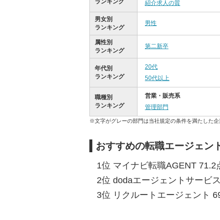
ランキング
紹介求人の質
男女別
男性
ランキング
属性別
第二新卒
ランキング
20代
年代別
ランキング
50代以上
営業・販売系
職種別
ランキング
管理部門
※文字がグレーの部門は当社規定の条件を満たした企
おすすめの転職エージェン
1位 マイナビ転職AGENT 71.2
2位 dodaエージェントサービス 
3位 リクルートエージェント 69