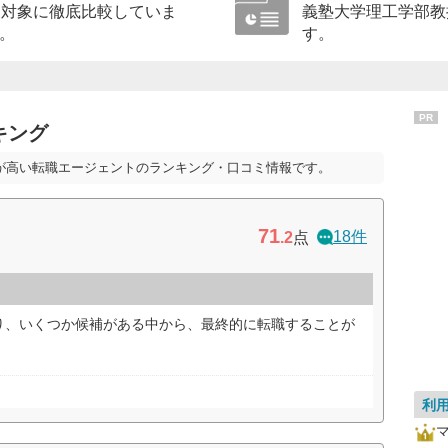
を対象に徹底比較していま
義塾大学理工学部教
。
す。
PR
キング
が高い転職エージェントのランキング・口コミ情報です。
71
18件
.2
点
り、いくつか候補がある中から、最終的に転職することが
利
マ