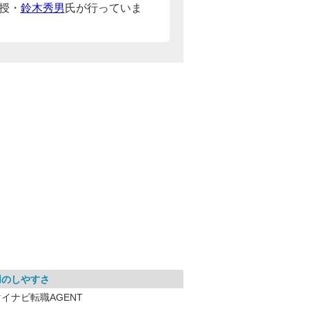
授・
鈴木秀男
氏が行っていま
用のしやすさ
イナビ転職AGENT