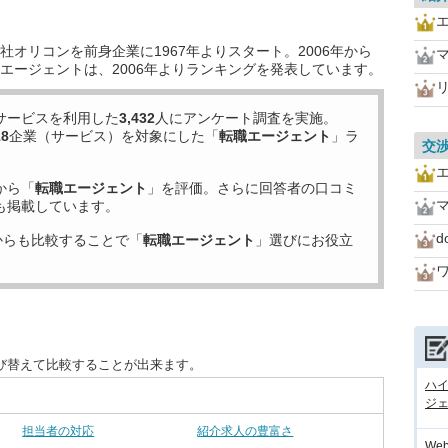
オリコンを前身企業に1967年よりスタート。2006年から
マ
エージェントは、2006年よりランキングを発表しています。
サービスを利用した
3,432
人にアンケート調査を実施。
18
企業（サービス）を対象にした「
転職エージェント
」ラ
交
から「
転職エージェント
」を評価。さらに回答者の口コミ
マ
も掲載しています。
からも比較することで「
転職エージェント
」選びにお役立
び替えて比較することが出来ます。
ハ
ジェ
担当者の対応
紹介求人の豊富さ
We