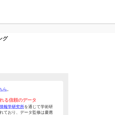
ング
ちら
。
れる信頼のデータ
情報学研究所
を通じて学術研
れており、データ監修は慶應