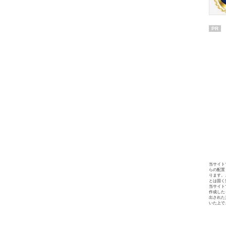
PR
当サイト
らの配置
ります。
とは固く
当サイト
作成した
出された
いた上で