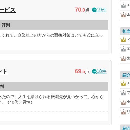
70
サービス
19件
.0
点
・評判
担
てくれて、企業担当の方からの面接対策はとても役に立っ
マ
69
ント
18件
.5
点
紹
判
マ
だったので、人生を賭けられる転職先が見つかって、心から
。（40代／男性）
紹