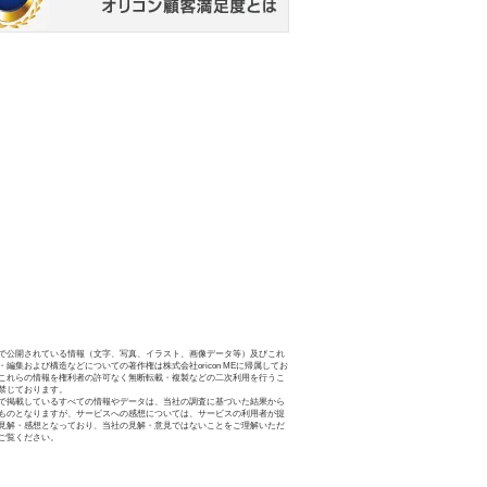
で公開されている情報（文字、写真、イラスト、画像データ等）及びこれ
・編集および構造などについての著作権は株式会社oricon MEに帰属してお
これらの情報を権利者の許可なく無断転載・複製などの二次利用を行うこ
禁じております。
で掲載しているすべての情報やデータは、当社の調査に基づいた結果から
ものとなりますが、サービスへの感想については、サービスの利用者が提
見解・感想となっており、当社の見解・意見ではないことをご理解いただ
ご覧ください。