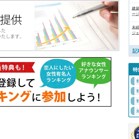
建
ージ
未
ジェ
記
特