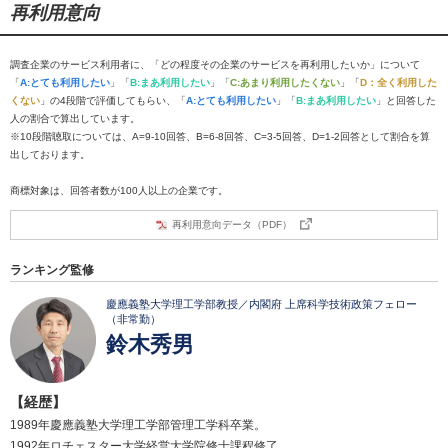
再利用意向
調査企業のサービス利用者に、「どの程度その企業のサービスを再利用したいか」について
「
A:とても利用したい
」「
B:まあ利用したい
」「
C:あまり利用したくない
」「
D：全く利用した
くない
」の4段階で評価してもらい、「
A:とても利用したい
」「
B:まあ利用したい
」と回答した
人の割合で算出しています。
※10段階聴取については、A=9-10回答、B=6-8回答、C=3-5回答、D=1-2回答として割合を算
出しております。
商標対象は、回答者数が100人以上の企業です。
再利用意向データ（PDF）
ランキング監修
慶應義塾大学理工学部教授／内閣府 上席科学技術政策フェロー
（非常勤）
鈴木秀男
【経歴】
1989年慶應義塾大学理工学部管理工学科卒業。
1992年ロチェスター大学経営大学院修士課程修了。