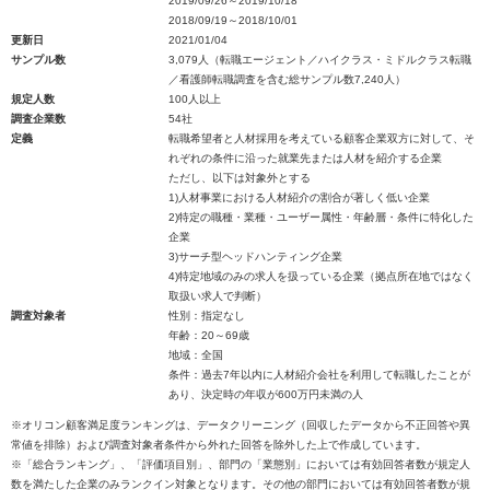
2019/09/26～2019/10/18
2018/09/19～2018/10/01
更新日
2021/01/04
サンプル数
3,079人（転職エージェント／ハイクラス・ミドルクラス転職
／看護師転職調査を含む総サンプル数7,240人）
規定人数
100人以上
調査企業数
54社
定義
転職希望者と人材採用を考えている顧客企業双方に対して、そ
れぞれの条件に沿った就業先または人材を紹介する企業
ただし、以下は対象外とする
1)人材事業における人材紹介の割合が著しく低い企業
2)特定の職種・業種・ユーザー属性・年齢層・条件に特化した
企業
3)サーチ型ヘッドハンティング企業
4)特定地域のみの求人を扱っている企業（拠点所在地ではなく
取扱い求人で判断）
調査対象者
性別：指定なし
年齢：20～69歳
地域：全国
条件：過去7年以内に人材紹介会社を利用して転職したことが
あり、決定時の年収が600万円未満の人
※オリコン顧客満足度ランキングは、データクリーニング（回収したデータから不正回答や異
常値を排除）および調査対象者条件から外れた回答を除外した上で作成しています。
※「総合ランキング」、「評価項目別」、部門の「業態別」においては有効回答者数が規定人
数を満たした企業のみランクイン対象となります。その他の部門においては有効回答者数が規