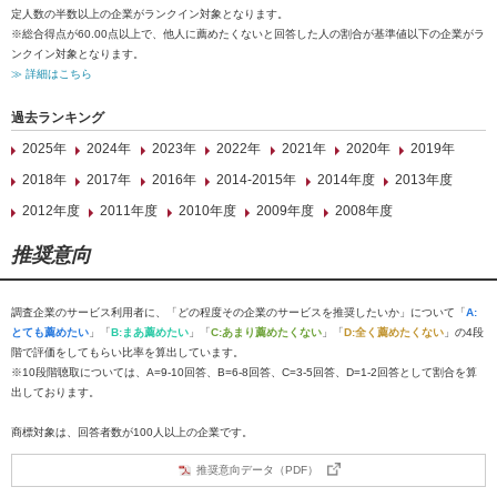
定人数の半数以上の企業がランクイン対象となります。
※総合得点が60.00点以上で、他人に薦めたくないと回答した人の割合が基準値以下の企業がラ
ンクイン対象となります。
≫ 詳細はこちら
過去ランキング
2025年
2024年
2023年
2022年
2021年
2020年
2019年
2018年
2017年
2016年
2014-2015年
2014年度
2013年度
2012年度
2011年度
2010年度
2009年度
2008年度
推奨意向
調査企業のサービス利用者に、「どの程度その企業のサービスを推奨したいか」について「
A:
とても薦めたい
」「
B:まあ薦めたい
」「
C:あまり薦めたくない
」「
D:全く薦めたくない
」の4段
階で評価をしてもらい比率を算出しています。
※10段階聴取については、A=9-10回答、B=6-8回答、C=3-5回答、D=1-2回答として割合を算
出しております。
商標対象は、回答者数が100人以上の企業です。
推奨意向データ（PDF）