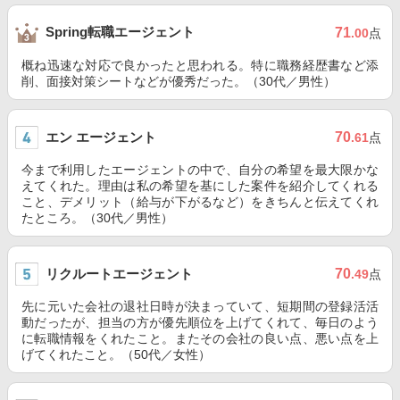
Spring転職エージェント
71
.00
点
概ね迅速な対応で良かったと思われる。特に職務経歴書など添
削、面接対策シートなどが優秀だった。（30代／男性）
エン エージェント
70
.61
点
今まで利用したエージェントの中で、自分の希望を最大限かな
えてくれた。理由は私の希望を基にした案件を紹介してくれる
こと、デメリット（給与が下がるなど）をきちんと伝えてくれ
たところ。（30代／男性）
リクルートエージェント
70
.49
点
先に元いた会社の退社日時が決まっていて、短期間の登録活活
動だったが、担当の方が優先順位を上げてくれて、毎日のよう
に転職情報をくれたこと。またその会社の良い点、悪い点を上
げてくれたこと。（50代／女性）