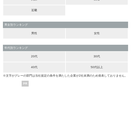
近畿
男女別ランキング
男性
女性
年代別ランキング
20代
30代
40代
50代以上
※文字がグレーの部門は当社規定の条件を満たした企業が2社未満のため発表しておりません。
PR