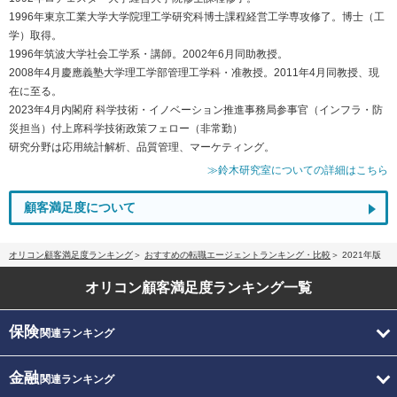
1996年東京工業大学大学院理工学研究科博士課程経営工学専攻修了。博士（工
学）取得。
1996年筑波大学社会工学系・講師。2002年6月同助教授。
2008年4月慶應義塾大学理工学部管理工学科・准教授。2011年4月同教授、現
在に至る。
2023年4月内閣府 科学技術・イノベーション推進事務局参事官（インフラ・防
災担当）付上席科学技術政策フェロー（非常勤）
研究分野は応用統計解析、品質管理、マーケティング。
≫鈴木研究室についての詳細はこちら
顧客満足度について
オリコン顧客満足度ランキング
おすすめの転職エージェントランキング・比較
2021年版
オリコン顧客満足度
ランキング一覧
保険
関連ランキング
金融
関連ランキング