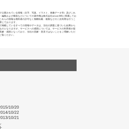
で公開されている情報（文字、写真、イラスト、画像データ等）及びこれ
・編集および構造などについての著作権は株式会社oricon MEに帰属してお
これらの情報を権利者の許可なく無断転載・複製などの二次利用を行うこ
禁じております。
で掲載しているすべての情報やデータは、当社の調査に基づいた結果から
ものとなりますが、サービスへの感想については、サービスの利用者が提
見解・感想となっており、当社の見解・意見ではないことをご理解いただ
ご覧ください。
015/10/20
014/10/22
013/10/21
し
上