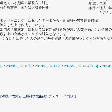
考えている顧客企業双方に対し
地域：全国
った就業先、または人材を紹介
条件：過去5
たこと
タクリーニング（回収したデータから不正回答や異常値を排除）
除外した上で作成しています。
部門の「業態別」においては有効回答者数が規定人数を満たした企業の
数以上の企業がランクイン対象となります。
薦めたくないと回答した人の割合が基準値以下の企業がランクイン対象とな
1年
/
2020年
/
2019年
/
2018年
/
2017年
/
2016年
/
2014-2015年
/
201
部教授／内閣府 上席科学技術政策フェロー（非常勤）