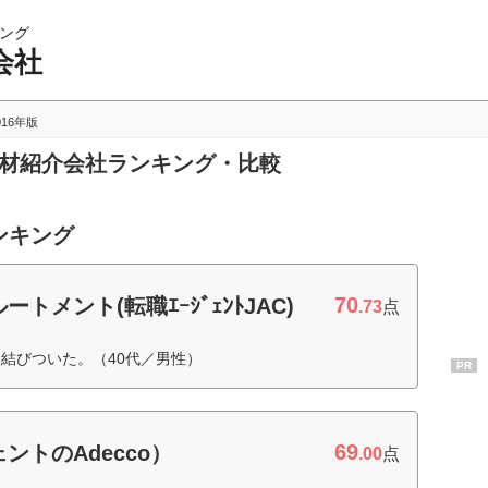
ング
会社
016年版
人材紹介会社ランキング・比較
ンキング
70
メント(転職ｴｰｼﾞｪﾝﾄJAC)
.73
点
結びついた。（40代／男性）
PR
69
ントのAdecco）
.00
点