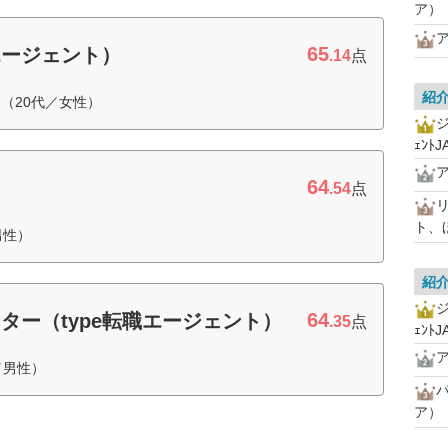
ア）
65
エージェント）
.14
点
紹
（20代／女性）
ｪﾝﾄJ
64
.54
点
ト、
男性）
紹
64
ター（type転職エージェント）
.35
点
ｪﾝﾄJ
／男性）
ア）