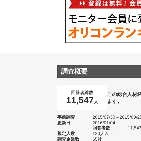
調査概要
回答者総数
この総合人材
11,547
ます。
人
事前調査
2015/07/30～2015/09/2
更新日
2016/01/04
回答者数
11,54
規定人数
120人以上
調査企業数
65社