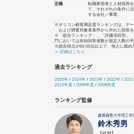
定義
転職希望者と人材採用を
て、それぞれの条件に沿
する会社／事業。
※オリコン顧客満足度ランキングは、デー
および調査対象者条件から外れた回答を
※「総合ランキング」、「評価項目別」、
門においては有効回答者数が規定人数の半
※総合得点が60.00点以上で、他人に
≫ 詳細はこちら
過去ランキング
2025年
/
2024年
/
2023年
/
2022年
/
202
2010年度
/
2009年度
/
2008年度
ランキング監修
慶應義塾大学理工学
鈴木秀男
【経歴】