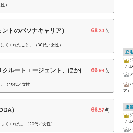
女性）
68
ェントのパソナキャリア）
.30
点
してくれたこと。（30代／女性）
立
ｪﾝﾄJ
66
リクルートエージェント、ほか)
.98
点
。（40代／女性）
ア）
担
66
ODA）
.57
点
ｪﾝﾄJ
ってくれた。（20代／女性）