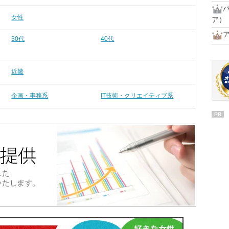
女性
ア）
30代
40代
近畿
企画・事務系
IT技術・クリエイティブ系
PR