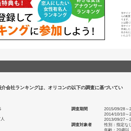
当サイト
らの配置
ります。
とは固く
当サイト
作成した
出された
いた上で
紹介会社ランキングは、オリコンの以下の調査に基づいてい
5
調査期間
2015/09/28～2
2014/10/10～2
7人
2013/09/27～2
調査対象者
性別：指定な
年齢：20歳以