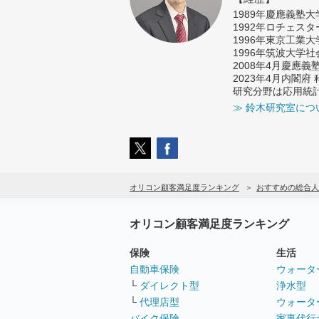
1989年慶應義塾
1992年ロチェス
1996年東京工業
1996年筑波大学
2008年4月慶應
2023年4月内閣
研究分野は応用統
≫ 鈴木研究室につ
オリコン顧客満足度ランキング
おすすめの総合人
オリコン顧客満足度ランキング
保険
生活
自動車保険
ウォータ
└
ダイレクト型
浄水型
└
代理店型
ウォータ
バイク保険
家事代行