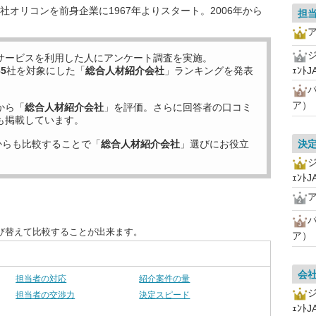
オリコンを前身企業に1967年よりスタート。2006年から
担
サービスを利用した
人にアンケート調査を実施。
65
社を対象にした「
総合人材紹介会社
」ランキングを発表
ｪﾝﾄJ
ア）
から「
総合人材紹介会社
」を評価。さらに回答者の口コミ
も掲載しています。
からも比較することで「
総合人材紹介会社
」選びにお役立
決
ｪﾝﾄJ
び替えて比較することが出来ます。
ア）
会
担当者の対応
紹介案件の量
担当者の交渉力
決定スピード
ｪﾝﾄJ