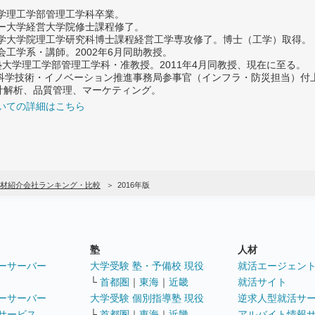
大学理工学部管理工学科卒業。
ター大学経営大学院修士課程修了。
大学大学院理工学研究科博士課程経営工学専攻修了。博士（工学）取得。
社会工学系・講師。2002年6月同助教授。
義塾大学理工学部管理工学科・准教授。2011年4月同教授、現在に至る。
府 科学技術・イノベーション推進事務局参事官（インフラ・防災担当）
計解析、品質管理、マーケティング。
いての詳細はこちら
材紹介会社ランキング・比較
2016年版
塾
人材
ーサーバー
大学受験 塾・予備校 現役
就活エージェン
└
首都圏
｜
東海
｜
近畿
就活サイト
ーサーバー
大学受験 個別指導塾 現役
逆求人型就活サ
サービス
└
首都圏
｜
東海
｜
近畿
アルバイト情報