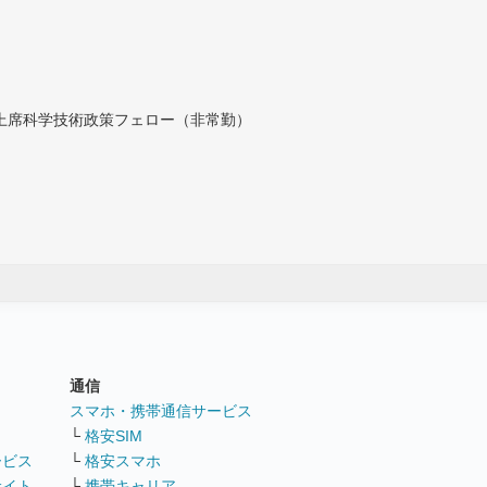
付上席科学技術政策フェロー（非常勤）
通信
ト
スマホ・携帯通信サービス
└
格安SIM
ービス
└
格安スマホ
サイト
└
携帯キャリア