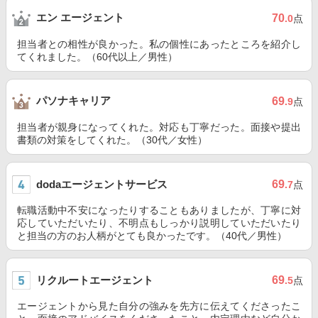
エン エージェント
70
.0
点
担当者との相性が良かった。私の個性にあったところを紹介し
てくれました。（60代以上／男性）
パソナキャリア
69
.9
点
担当者が親身になってくれた。対応も丁寧だった。面接や提出
書類の対策をしてくれた。（30代／女性）
dodaエージェントサービス
69
.7
点
転職活動中不安になったりすることもありましたが、丁寧に対
応していただいたり、不明点もしっかり説明していただいたり
と担当の方のお人柄がとても良かったです。（40代／男性）
リクルートエージェント
69
.5
点
エージェントから見た自分の強みを先方に伝えてくださったこ