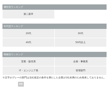
属性別ランキング
第二新卒
年代別ランキング
20代
30代
40代
50代以上
職種別ランキング
営業・販売系
企画・事務系
IT・エンジニア系
管理部門
※文字がグレーの部門は当社規定の条件を満たした企業が2社未満のため発表しておりません。
PR