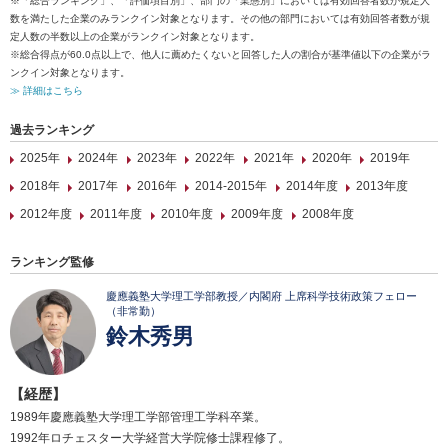
※「総合ランキング」、「評価項目別」、部門の「業態別」においては有効回答者数が規定人
数を満たした企業のみランクイン対象となります。その他の部門においては有効回答者数が規
定人数の半数以上の企業がランクイン対象となります。
※総合得点が60.0点以上で、他人に薦めたくないと回答した人の割合が基準値以下の企業がラ
ンクイン対象となります。
≫ 詳細はこちら
過去ランキング
2025年
2024年
2023年
2022年
2021年
2020年
2019年
2018年
2017年
2016年
2014-2015年
2014年度
2013年度
2012年度
2011年度
2010年度
2009年度
2008年度
ランキング監修
慶應義塾大学理工学部教授／内閣府 上席科学技術政策フェロー
（非常勤）
鈴木秀男
【経歴】
1989年慶應義塾大学理工学部管理工学科卒業。
1992年ロチェスター大学経営大学院修士課程修了。