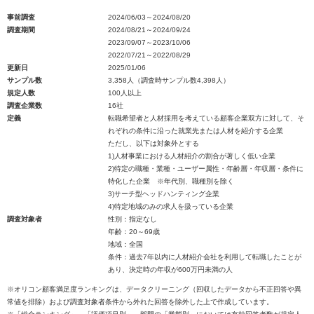
事前調査
2024/06/03～2024/08/20
調査期間
2024/08/21～2024/09/24
2023/09/07～2023/10/06
2022/07/21～2022/08/29
更新日
2025/01/06
サンプル数
3,358人（調査時サンプル数4,398人）
規定人数
100人以上
調査企業数
16社
定義
転職希望者と人材採用を考えている顧客企業双方に対して、そ
れぞれの条件に沿った就業先または人材を紹介する企業
ただし、以下は対象外とする
1)人材事業における人材紹介の割合が著しく低い企業
2)特定の職種・業種・ユーザー属性・年齢層・年収層・条件に
特化した企業 ※年代別、職種別を除く
3)サーチ型ヘッドハンティング企業
4)特定地域のみの求人を扱っている企業
調査対象者
性別：指定なし
年齢：20～69歳
地域：全国
条件：過去7年以内に人材紹介会社を利用して転職したことが
あり、決定時の年収が600万円未満の人
※オリコン顧客満足度ランキングは、データクリーニング（回収したデータから不正回答や異
常値を排除）および調査対象者条件から外れた回答を除外した上で作成しています。