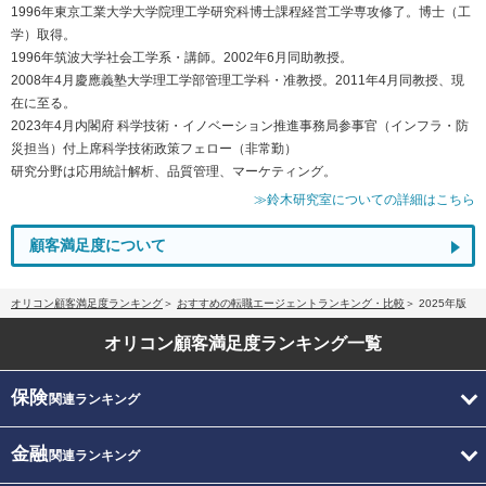
1996年東京工業大学大学院理工学研究科博士課程経営工学専攻修了。博士（工
学）取得。
1996年筑波大学社会工学系・講師。2002年6月同助教授。
2008年4月慶應義塾大学理工学部管理工学科・准教授。2011年4月同教授、現
在に至る。
2023年4月内閣府 科学技術・イノベーション推進事務局参事官（インフラ・防
災担当）付上席科学技術政策フェロー（非常勤）
研究分野は応用統計解析、品質管理、マーケティング。
≫鈴木研究室についての詳細はこちら
顧客満足度について
オリコン顧客満足度ランキング
おすすめの転職エージェントランキング・比較
2025年版
オリコン顧客満足度
ランキング一覧
保険
関連ランキング
金融
関連ランキング