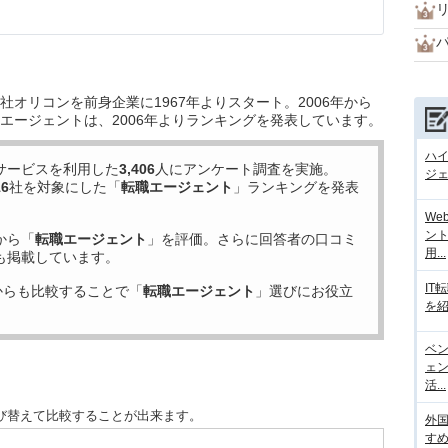
オリコンを前身企業に1967年よりスタート。2006年から
エージェントは、2006年よりランキングを発表しています。
ハ
サービスを利用した
3,406
人にアンケート調査を実施。
ジェ
16
社を対象にした「
転職エージェント
」ランキングを発表
We
ント
から「
転職エージェント
」を評価。さらに回答者の口コミ
用...
も掲載しています。
IT
からも比較することで「
転職エージェント
」選びにお役立
を紹
ベ
ェ
活...
び替えて比較することが出来ます。
外
す