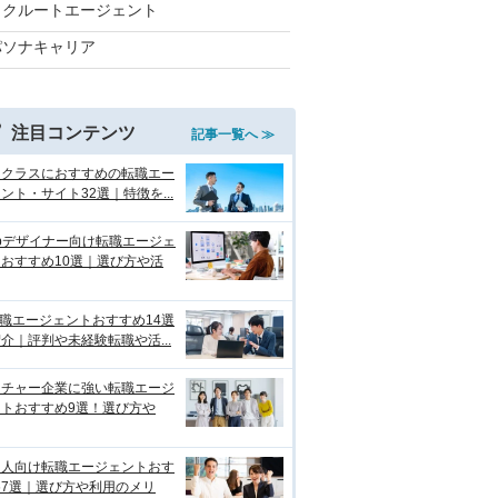
リクルートエージェント
パソナキャリア
注目コンテンツ
記事一覧へ ≫
イクラスにおすすめの転職エー
ント・サイト32選｜特徴を...
bデザイナー向け転職エージェ
おすすめ10選｜選び方や活
転職エージェントおすすめ14選
介｜評判や未経験転職や活...
ンチャー企業に強い転職エージ
ントおすすめ9選！選び方や
国人向け転職エージェントおす
め7選｜選び方や利用のメリ