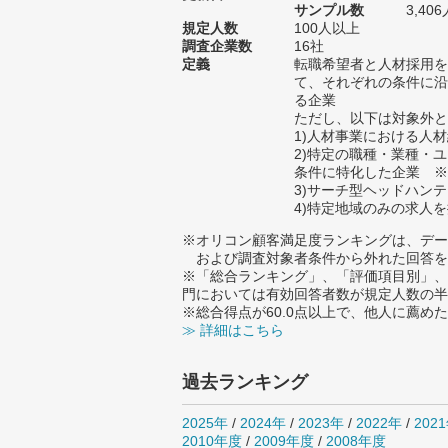
サンプル数
3,4
規定人数
100人以上
調査企業数
16社
定義
転職希望者と人材採用を
て、それぞれの条件に沿
る企業
ただし、以下は対象外と
1)人材事業における人
2)特定の職種・業種・
条件に特化した企業 ※
3)サーチ型ヘッドハン
4)特定地域のみの求人
※オリコン顧客満足度ランキングは、デー
および調査対象者条件から外れた回答を
※「総合ランキング」、「評価項目別」、
門においては有効回答者数が規定人数の半
※総合得点が60.0点以上で、他人に薦
≫ 詳細はこちら
過去ランキング
2025年
/
2024年
/
2023年
/
2022年
/
202
2010年度
/
2009年度
/
2008年度