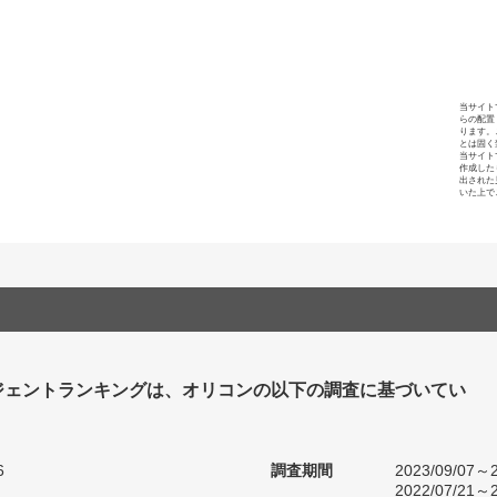
当サイト
らの配置
ります。
とは固く
当サイト
作成した
出された
いた上で
ジェントランキングは、オリコンの以下の調査に基づいてい
6
調査期間
2023/09/07～2
2022/07/21～2