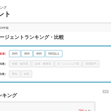
ング
ント
024年版
エージェントランキング・比較
20代
30代
40代
50代以上
必須）
営業・販売系
企画・事務系
IT・エンジニア系
管理部門
任意）
男性
女性
任意）
PR
ンキング