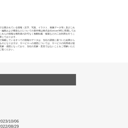
で公開されている情報（文字、写真、イラスト、画像データ等）及びこれ
・編集および構造などについての著作権は株式会社oricon MEに帰属してお
これらの情報を権利者の許可なく無断転載・複製などの二次利用を行うこ
禁じております。
で掲載しているすべての情報やデータは、当社の調査に基づいた結果から
ものとなりますが、サービスへの感想については、サービスの利用者が提
見解・感想となっており、当社の見解・意見ではないことをご理解いただ
ご覧ください。
023/10/06
022/08/29