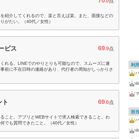
70
.0
点
人を紹介してくれるので、楽と言えば楽。また、面接などの
りがたい。（40代／女性）
69
サービス
.9
点
くれる。LINEでのやりとりも可能なので、スムーズに連
利
は事前に不在日時の連絡があり、代行者の周知がしっかりさ
マ
69
ント
.6
点
担
ること。アプリとWEBサイトで求人検索できること。わ
何でも質問できたこと。（40代／女性）