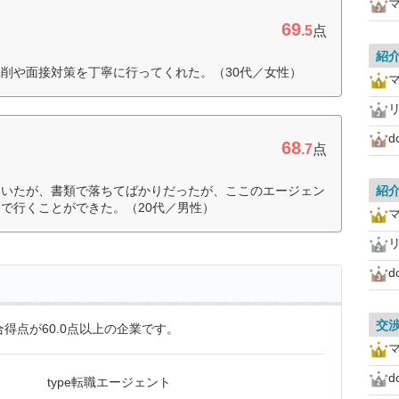
マ
69
.5
点
紹
削や面接対策を丁寧に行ってくれた。（30代／女性）
マ
68
.7
点
ていたが、書類で落ちてばかりだったが、ここのエージェン
紹
で行くことができた。（20代／男性）
マ
交
得点が60.0点以上の企業です。
マ
type転職エージェント