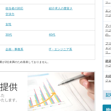
ッ...
担当者の対応
紹介求人の豊富さ
エ
交渉力
ージ
女性
ア
ー
30代
40代
の...
フ
ェ
企画・事務系
IT・エンジニア系
リ...
建
業が2社未満のため発表しておりません。
ージ
未
ジェ
記
特