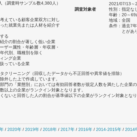
06人（調査時サンプル数4,380人）
2021/07/13～2
調査対象者
性別：指定な
年齢：20～69
考えている顧客企業双方に対し
地域：全国
った就業先または人材を紹介す
条件：過去7
とがあ
する
材紹介の割合が著しく低い企業
ユーザー属性・年齢層・年収層・
年代別、職種別を除く
ティング企業
を扱っている企業
タクリーニング（回収したデータから不正回答や異常値を排除）
除外した上で作成しています。
部門の「業態別」においては有効回答者数が規定人数を満たした企業の
数以上の企業がランクイン対象となります。
めたくないと回答した人の割合が基準値以下の企業がランクイン対象とな
1年
/
2020年
/
2019年
/
2018年
/
2017年
/
2016年
/
2014-2015年
/
201