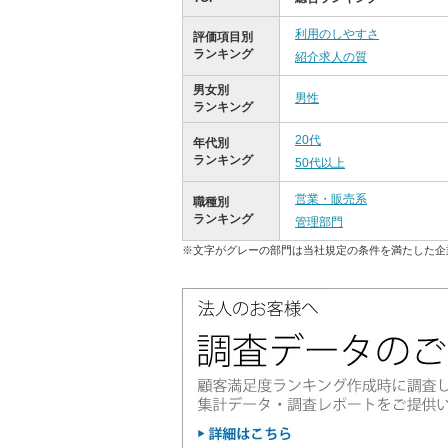
利用のしやすさ
評価項目別
ランキング
紹介求人の質
男女別
男性
ランキング
20代
年代別
ランキング
50代以上
営業・販売系
職種別
ランキング
管理部門
※文字がグレーの部門は当社規定の条件を満たした企