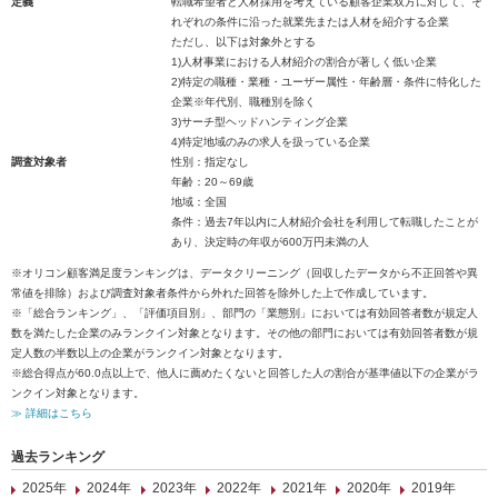
定義
転職希望者と人材採用を考えている顧客企業双方に対して、そ
れぞれの条件に沿った就業先または人材を紹介する企業
ただし、以下は対象外とする
1)人材事業における人材紹介の割合が著しく低い企業
2)特定の職種・業種・ユーザー属性・年齢層・条件に特化した
企業※年代別、職種別を除く
3)サーチ型ヘッドハンティング企業
4)特定地域のみの求人を扱っている企業
調査対象者
性別：指定なし
年齢：20～69歳
地域：全国
条件：過去7年以内に人材紹介会社を利用して転職したことが
あり、決定時の年収が600万円未満の人
※オリコン顧客満足度ランキングは、データクリーニング（回収したデータから不正回答や異
常値を排除）および調査対象者条件から外れた回答を除外した上で作成しています。
※「総合ランキング」、「評価項目別」、部門の「業態別」においては有効回答者数が規定人
数を満たした企業のみランクイン対象となります。その他の部門においては有効回答者数が規
定人数の半数以上の企業がランクイン対象となります。
※総合得点が60.0点以上で、他人に薦めたくないと回答した人の割合が基準値以下の企業がラ
ンクイン対象となります。
≫ 詳細はこちら
過去ランキング
2025年
2024年
2023年
2022年
2021年
2020年
2019年