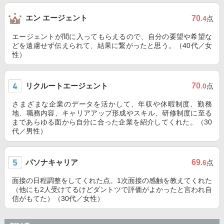
エン エージェント
70
.4
点
エージェントが間に入ってもらえるので、自分の要望や希望な
どを遠慮せず伝えられて、結果に繋がったと思う。（40代／女
性）
リクルートエージェント
70
.0
点
さまざまな企業のデータを活かして、年収や休暇制度、勤務
地、職務内容、キャリアアップ形成やスキル、研修制度に至る
まであらゆる面から自分に合った企業を紹介してくれた。（30
代／男性）
パソナキャリア
69
.6
点
面接の日程調整をしてくれた点。1次面接の感触を教えてくれた
（他にも2人受けてるけどダントツで評価がよかったと言われ自
信がもてた）（30代／女性）