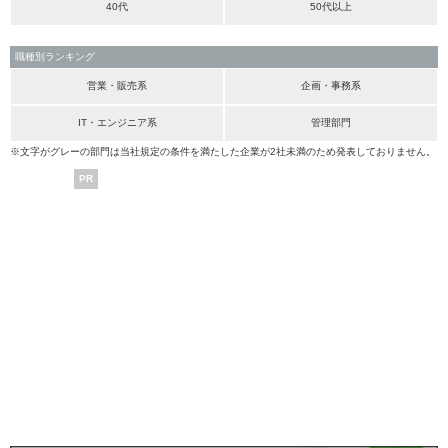
40代
50代以上
職種別ランキング
営業・販売系
企画・事務系
IT・エンジニア系
管理部門
※文字がグレーの部門は当社規定の条件を満たした企業が2社未満のため発表しておりません。
PR