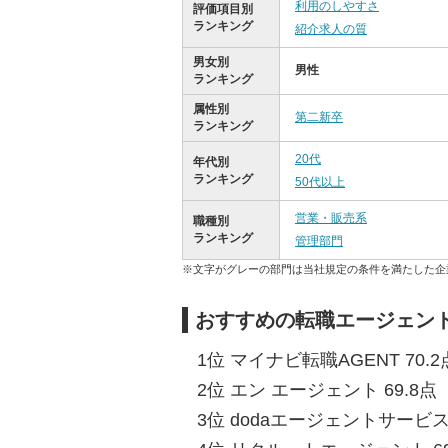
利用のしやすさ
評価項目別
ランキング
紹介求人の質
男女別
男性
ランキング
属性別
第二新卒
ランキング
20代
年代別
ランキング
50代以上
営業・販売系
職種別
ランキング
管理部門
※文字がグレーの部門は当社規定の条件を満たした企
おすすめの転職エージェント
1位 マイナビ転職AGENT 70.2
2位 エン エージェント 69.8点
3位 dodaエージェントサービス 