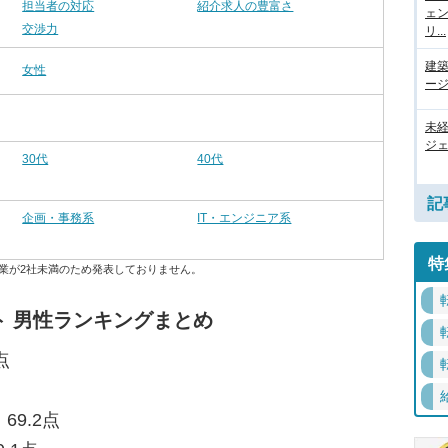
担当者の対応
紹介求人の豊富さ
ェ
交渉力
リ...
建
女性
ージ
未
ジェ
30代
40代
記
企画・事務系
IT・エンジニア系
特
業が2社未満のため発表しておりません。
 男性ランキングまとめ
点
69.2点