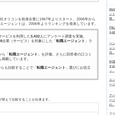
We
ント
オリコンを前身企業に1967年よりスタート。2006年から
用...
エージェントは、2006年よりランキングを発表しています。
IT
を紹
サービスを利用した
3,432
人にアンケート調査を実施。
18
企業（サービス）を対象にした「
転職エージェント
」ラ
ベ
ェ
活...
から「
転職エージェント
」を評価。さらに回答者の口コミ
も掲載しています。
外
す
からも比較することで「
転職エージェント
」選びにお役立
ッ...
エ
ージ
ア
び替えて比較することが出来ます。
ー
の...
フ