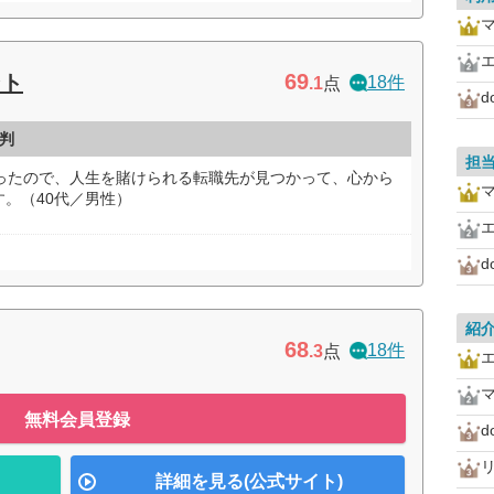
マ
69
ント
18件
.1
点
判
担
だったので、人生を賭けられる転職先が見つかって、心から
マ
。（40代／男性）
紹
68
18件
.3
点
マ
無料会員登録
詳細を見る(公式サイト)