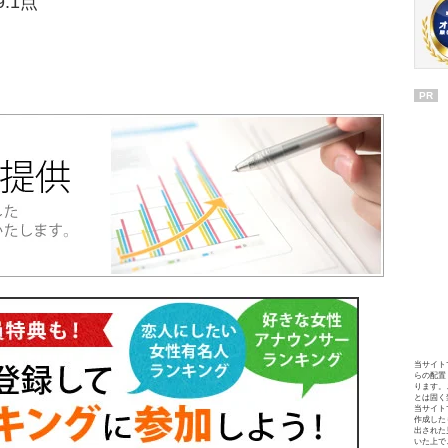
.1点
PR
当サイト
らの配置
ります。
とは固く
当サイト
作成した
出された
いた上で