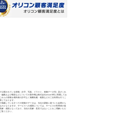
で公開されている情報（文字、写真、イラスト、画像データ等）及びこれ
・編集および構造などについての著作権は株式会社oricon MEに帰属してお
これらの情報を権利者の許可なく無断転載・複製などの二次利用を行うこ
禁じております。
で掲載しているすべての情報やデータは、当社の調査に基づいた結果から
ものとなりますが、サービスへの感想については、サービスの利用者が提
見解・感想となっており、当社の見解・意見ではないことをご理解いただ
ご覧ください。