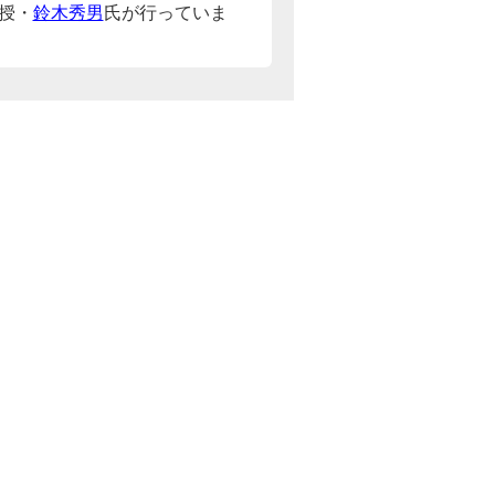
授・
鈴木秀男
氏が行っていま