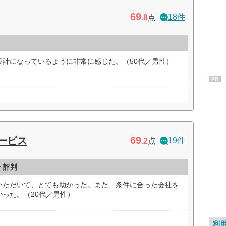
69
18件
.8
点
設計になっているように非常に感じた。（50代／男性）
PR
69
サービス
19件
.2
点
・評判
いただいて、とても助かった。また、条件に合った会社を
った。（20代／男性）
利