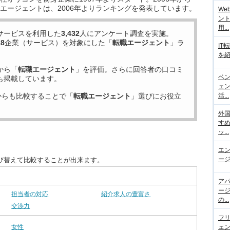
エージェントは、2006年よりランキングを発表しています。
We
ント
用...
サービスを利用した
3,432
人にアンケート調査を実施。
18
企業（サービス）を対象にした「
転職エージェント
」ラ
IT
を紹
から「
転職エージェント
」を評価。さらに回答者の口コミ
ベ
も掲載しています。
ェ
からも比較することで「
転職エージェント
」選びにお役立
活...
外
す
ッ...
エ
ージ
び替えて比較することが出来ます。
ア
ー
担当者の対応
紹介求人の豊富さ
の...
交渉力
フ
女性
ェ