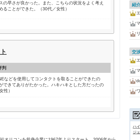
スの早さが良かった。また、こちらの状況をよく考え
紹
めることができた。（30代／女性）
マ
ント
交
評判
マ
INEなどを使用してコンタクトを取ることができたの
ができてありがたかった。ハキハキとした方だったの
／女性）
ハ
ジェ
オリコンを前身企業に1967年よりスタート。2006年から