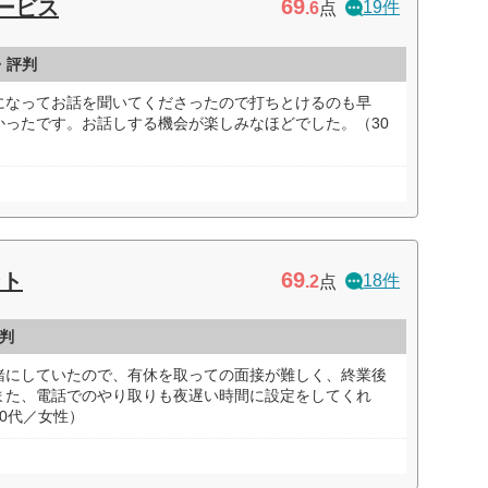
69
サービス
19件
.6
点
・評判
になってお話を聞いてくださったので打ちとけるのも早
かったです。お話しする機会が楽しみなほどでした。（30
69
ント
18件
.2
点
判
緒にしていたので、有休を取っての面接が難しく、終業後
また、電話でのやり取りも夜遅い時間に設定をしてくれ
0代／女性）