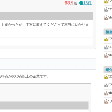
マ
68
18件
.5
点
とも多かったが、丁寧に教えてくださって本当に助かりま
担
マ
紹
得点が60.0点以上の企業です。
マ