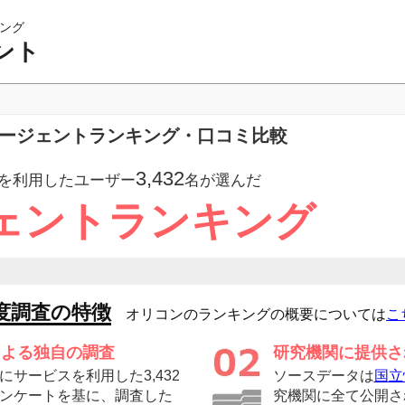
ング
ント
エージェントランキング・口コミ比較
3,432
を利用したユーザー
名が選んだ
ェントランキング
度調査の特徴
オリコンのランキングの概要については
こ
による独自の調査
研究機関に提供さ
サービスを利用した3,432
ソースデータは
国立
ンケートを基に、調査した
究機関に全て公開さ