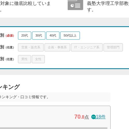
を対象に徹底比較していま
義塾大学理工学部教
。
す。
別
20代
30代
40代
50代以上
（必須）
別
営業・販売系
企画・事務系
IT・エンジニア系
管理部門
（任意）
別
男性
女性
（任意）
ンキング
ランキング・口コミ情報です。
70
18件
.8
点