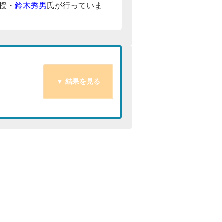
授・
鈴木秀男
氏が行っていま