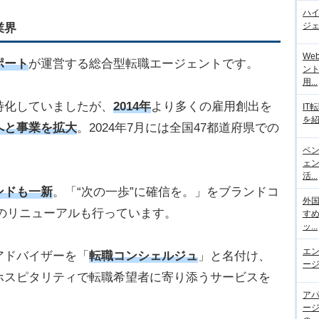
ハ
ジェ
業界
We
ポート
が運営する総合型転職エージェントです。
ント
用...
に特化していましたが、
2014年
より多くの雇用創出を
IT
を紹
へと事業を拡大
。2024年7月には全国47都道府県での
ベ
ェ
活...
ンドも一新
。「“次の一歩”に確信を。」をブランドコ
外
のリニューアルも行っています。
す
ッ...
エ
アドバイザーを「
転職コンシェルジュ
」と名付け、
ージ
ホスピタリティで転職希望者に寄り添うサービスを
ア
ー