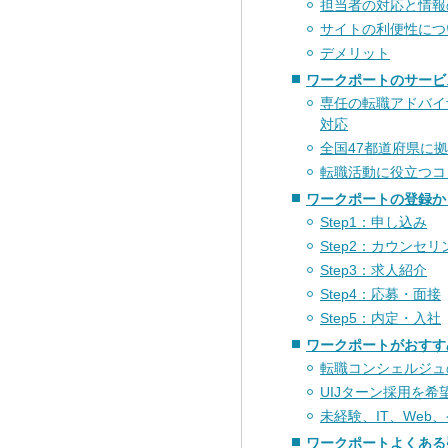
担当者の対応と情報
サイトの利便性につ
デメリット
ワークポートのサービ
専任の転職アドバイ
対応
全国47都道府県に
転職活動に役立つコ
ワークポートの登録か
Step1：申し込み
Step2：カウンセリ
Step3：求人紹介
Step4：応募・面接
Step5：内定・入社
ワークポートがおすす
転職コンシェルジュ
UIJターン採用を
未経験、IT、We
ワークポートよくある