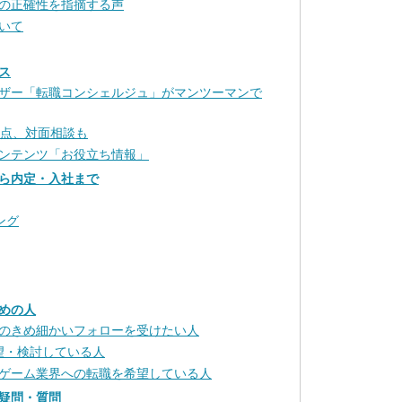
の正確性を指摘する声
いて
ス
ザー「転職コンシェルジュ」がマンツーマンで
拠点、対面相談も
ンテンツ「お役立ち情報」
ら内定・入社まで
ング
めの人
のきめ細かいフォローを受けたい人
希望・検討している人
b、ゲーム業界への転職を希望している人
疑問・質問