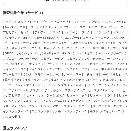
調査対象企業（サービス）
アーデントスタッフ | iDA | アヴァンティスタッフ | アウトソーシングテクノロジー | AKKODiS
| 旭化成アミダス | アスカ | アズスタッフ | アソウ・ヒューマニーセンターグループ | アデコ |
アビリティーセンター | アルティウスリンク | ウィルオブ・ワーク | エイジェック | エスケイコ
ンサルタント | SGフィルダー | SBSスタッフ | エスプールヒューマンソリューションズ | NXキ
ャリアロード | オープンループパートナーズ | カインズサービス | キャリアパワー | キャリアバ
ンク | キャリアプランニング | キャリアリンク | クリーク・アンド・リバー社 | クリエアナブキ
| GROP | サウンズグッド | サンレディース | G＆G | シグマスタッフ | ジャパン・リリーフ | ジ
ョブコム | スーパーナース | スタッフサービス | スタッフブリッジ | センチュリーアンドカンパ
ニー | 綜合キャリアオプション | ソラスト | 損保ジャパンキャリアビューロー | WDB | ツクイ |
テイケイワークス | ディンプル | テクノプロ | テンプスタッフフォーラム | 東京海上日動キャリ
アサービス | トランスコスモスパートナーズ | ナースパワー | ニチイ | 日本パーソナルビジネス
| 日本リック | ネオキャリア | パーソルエクセルHRパートナーズ | パーソル クロステクノロジ
ー | パーソルテンプスタッフ | パーソルテンプスタッフカメイ | パーソルマーケティング | パソ
ナ | パソナHS | バックスグループ | しゅふJOBスタッフィング（ビースタイル） | ビート | ビ
ッグアビリティ | ヒト・コミュニケーションズ | ヒューマニック | ヒューマントラスト | ヒュー
マンリソシア | フルキャスト | ベルシステム24 | マイナビスタッフ | マンパワーグループ | ミラ
イル | メディカル・コンシェルジュ | ヤマト・スタッフ・サプライ | ＵＴエフサス・クリエ | ラ
イクスタッフィング | ランスタッド | リクルートスタッフィング | ルフト･メディカルケア | レ
バウェル看護
過去ランキング