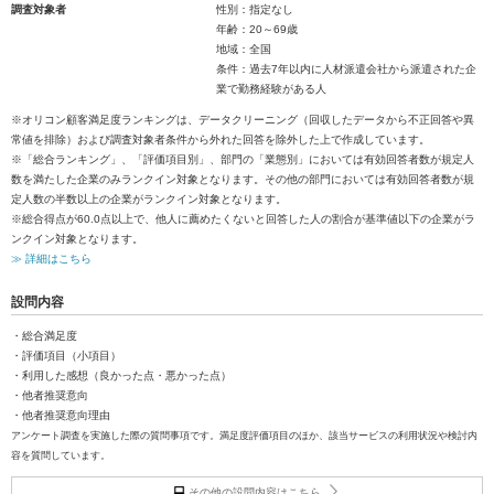
調査対象者
性別：指定なし
年齢：20～69歳
地域：全国
条件：過去7年以内に人材派遣会社から派遣された企
業で勤務経験がある人
※オリコン顧客満足度ランキングは、データクリーニング（回収したデータから不正回答や異
常値を排除）および調査対象者条件から外れた回答を除外した上で作成しています。
※「総合ランキング」、「評価項目別」、部門の「業態別」においては有効回答者数が規定人
数を満たした企業のみランクイン対象となります。その他の部門においては有効回答者数が規
定人数の半数以上の企業がランクイン対象となります。
※総合得点が60.0点以上で、他人に薦めたくないと回答した人の割合が基準値以下の企業がラ
ンクイン対象となります。
≫ 詳細はこちら
設問内容
・総合満足度
・評価項目（小項目）
・利用した感想（良かった点・悪かった点）
・他者推奨意向
・他者推奨意向理由
アンケート調査を実施した際の質問事項です。満足度評価項目のほか、該当サービスの利用状況や検討内
容を質問しています。
その他の設問内容はこちら