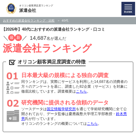
オリコン顧客満足度ランキング
派遣会社
おすすめの派遣会社ランキング・比較
40代
【2026年】40代におすすめの派遣会社ランキング・口コミ
／
／
14,687
最
新
名が選んだ
派遣会社ランキング
オリコン顧客満足度調査の特徴
日本最大級の規模による独自の調査
同ランキングは、実際にサービスを利用した14,687名の消費者の
方々のアンケートを基に、調査した82企業（サービス）を対象に
徹底比較しています。調査概要は
こちら
。
研究機関に提供される信頼のデータ
ソースデータは
国立情報学研究所
を通じて学術研究機関に全て公
開されており、データ監修は慶應義塾大学理工学部教授・
鈴木秀
男
氏が行っています。
オリコンのランキングの概要については
こちら
。