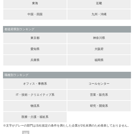
東海
近畿
中国・四国
九州・沖縄
都道府県別ランキング
東京都
神奈川県
愛知県
大阪府
兵庫県
福岡県
職種別ランキング
オフィス・事務系
コールセンター
IT・技術・クリエイティブ系
営業・販売系
物流系
研究・開発系
医療・介護・福祉系
※文字がグレーの部門は当社規定の条件を満たした企業が2社未満のため発表しておりません。
PR