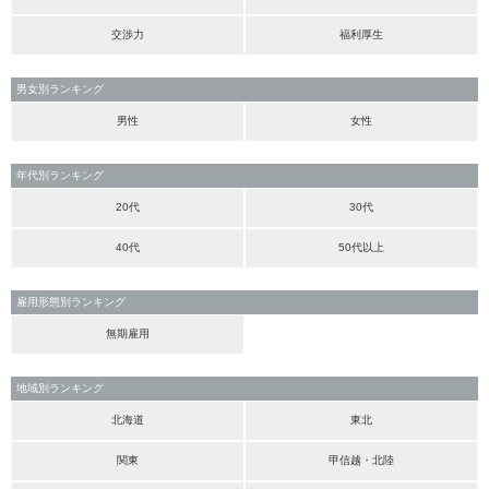
交渉力
福利厚生
男女別ランキング
男性
女性
年代別ランキング
20代
30代
40代
50代以上
雇用形態別ランキング
無期雇用
地域別ランキング
北海道
東北
関東
甲信越・北陸