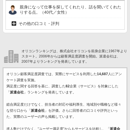
親身になって仕事を探してくれたり、話を聞いてくれた
りする点。（40代／女性）
その他の口コミ・評判
オリコンランキングは、株式会社オリコンを前身企業に1967年より
スタート。2006年からは顧客満足度調査を開始。派遣会社は、
2007年よりランキングを発表しています。
オリコン顧客満足度調査では、実際にサービスを利用した
14,687
人にアン
ケート調査を実施。
満足度に関する回答を基に、調査した
82
企業（サービス）を対象にした
「
派遣会社
」ランキングを発表しています。
総合満足度だけでなく、担当者の対応や福利厚生、地域別や職種など様々
な切り口から「
派遣会社
」を評価。さらに回答者の口コミや評判といっ
た、実際のユーザーの声も掲載しています。
求人数だけでなく、“ユーザー満足度”からもサービスを比較し、「
派遣会