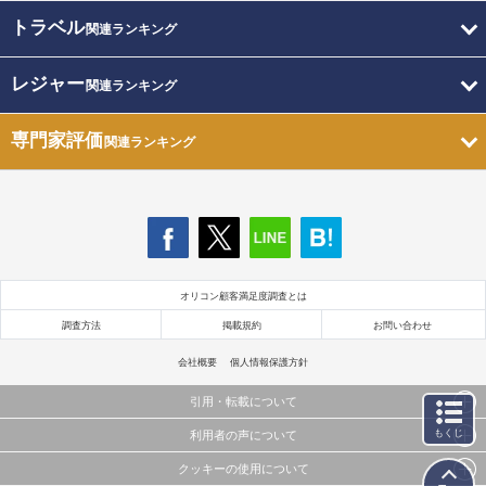
トラベル
関連ランキング
レジャー
関連ランキング
専門家評価
関連ランキング
オリコン顧客満足度調査とは
調査方法
掲載規約
お問い合わせ
会社概要
個人情報保護方針
引用・転載について
もくじ
利用者の声について
当サイトで公開されている情報（文字、写真、イラスト、画像データ等）及びこれらの配置・
編集および構造などについての著作権は株式会社oricon MEに帰属しております。
クッキーの使用について
当サイトに掲載している内容はすべてサービスの利用者が提出された見解・感想です。
これらの情報を権利者の許可なく無断転載・複製などの二次利用を行うことは固く禁じており