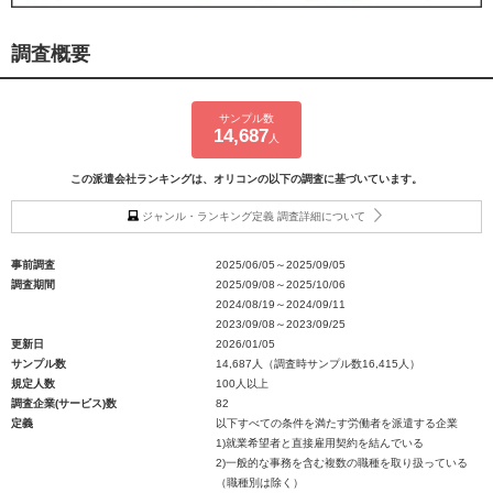
調査概要
サンプル数
14,687
人
この派遣会社ランキングは、オリコンの以下の調査に基づいています。
ジャンル・ランキング定義 調査詳細について
事前調査
2025/06/05～2025/09/05
調査期間
2025/09/08～2025/10/06
2024/08/19～2024/09/11
2023/09/08～2023/09/25
更新日
2026/01/05
サンプル数
14,687人（調査時サンプル数16,415人）
規定人数
100人以上
調査企業(サービス)数
82
定義
以下すべての条件を満たす労働者を派遣する企業
1)就業希望者と直接雇用契約を結んでいる
2)一般的な事務を含む複数の職種を取り扱っている
（職種別は除く）