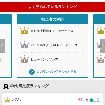
よく見られているランキング
担当者の対応
東京海上日動キャリアサービス
パーソルエクセルHRパートナーズ
ズ
ヒューマンリソシア
このランキングをもっと見る
40代 満足度ランキング
パソナ
67
.3
点
19件