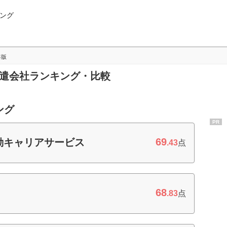
ング
年版
派遣会社ランキング・比較
ング
PR
69
動キャリアサービス
.43
点
68
.83
点