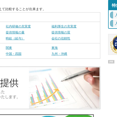
特
えて比較することが出来ます。
社内研修の充実度
福利厚生の充実度
提供情報の量
提供情報の質
時給（給与）
会社の信頼性
関東
東海
中国・四国
九州・沖縄
PR