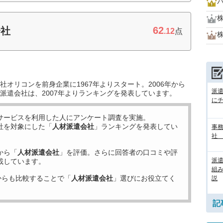
62
会社
.12
点
オリコンを前身企業に1967年よりスタート。2006年から
派
派遣会社は、2007年よりランキングを発表しています。
に
サービスを利用した
人にアンケート調査を実施。
社を対象にした「
人材派遣会社
」ランキングを発表してい
事務
社
から「
人材派遣会社
」を評価。さらに回答者の口コミや評
派
載しています。
組
からも比較することで「
人材派遣会社
」選びにお役立てく
説
記