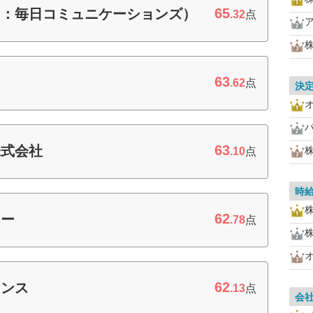
65
旧：毎日コミュニケーションズ）
.32
点
63
.62
点
決
63
株式会社
.10
点
時
62
ワー
.78
点
62
ェンス
.13
点
会