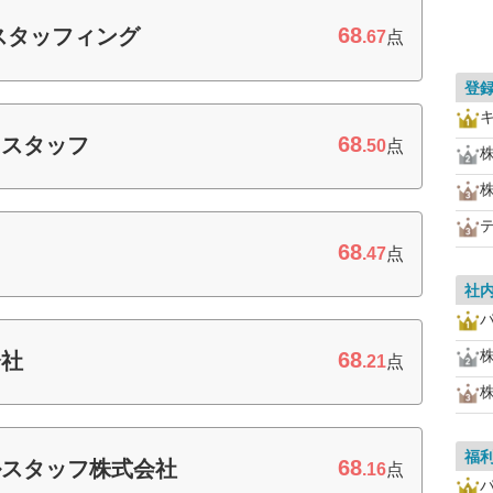
68
スタッフィング
.67
点
登
68
ィスタッフ
.50
点
68
.47
点
社
68
会社
.21
点
福
68
ルスタッフ株式会社
.16
点