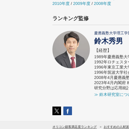
2010年度
/
2009年度
/
2008年度
ランキング監修
慶應義塾大学理工学
鈴木秀男
【経歴】
1989年慶應義塾
1992年ロチェス
1996年東京工業
1996年筑波大学
2008年4月慶應
2023年4月内閣
研究分野は応用統
≫ 鈴木研究室につ
オリコン顧客満足度ランキング
おすすめの人材派