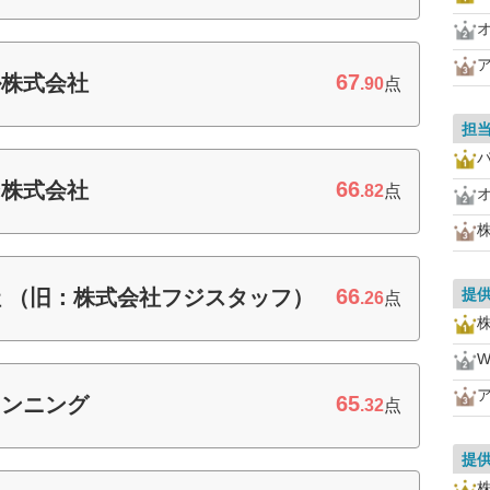
67
ル株式会社
.90
点
担
66
ン株式会社
.82
点
66
 （旧：株式会社フジスタッフ）
提
.26
点
W
65
ランニング
.32
点
提