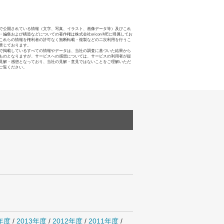
で公開されている情報（文字、写真、イラスト、画像データ等）及びこれ
・編集および構造などについての著作権は株式会社oricon MEに帰属してお
これらの情報を権利者の許可なく無断転載・複製などの二次利用を行うこ
禁じております。
で掲載しているすべての情報やデータは、当社の調査に基づいた結果から
ものとなりますが、サービスへの感想については、サービスの利用者が提
見解・感想となっており、当社の見解・意見ではないことをご理解いただ
ご覧ください。
4年度
/
2013年度
/
2012年度
/
2011年度
/