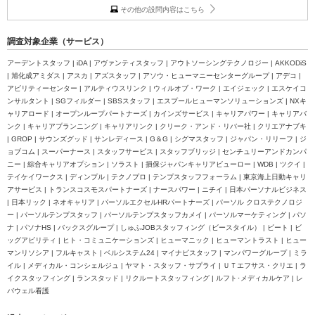
その他の設問内容はこちら
調査対象企業（サービス）
アーデントスタッフ | iDA | アヴァンティスタッフ | アウトソーシングテクノロジー | AKKODiS
| 旭化成アミダス | アスカ | アズスタッフ | アソウ・ヒューマニーセンターグループ | アデコ |
アビリティーセンター | アルティウスリンク | ウィルオブ・ワーク | エイジェック | エスケイコ
ンサルタント | SGフィルダー | SBSスタッフ | エスプールヒューマンソリューションズ | NXキ
ャリアロード | オープンループパートナーズ | カインズサービス | キャリアパワー | キャリアバ
ンク | キャリアプランニング | キャリアリンク | クリーク・アンド・リバー社 | クリエアナブキ
| GROP | サウンズグッド | サンレディース | G＆G | シグマスタッフ | ジャパン・リリーフ | ジ
ョブコム | スーパーナース | スタッフサービス | スタッフブリッジ | センチュリーアンドカンパ
ニー | 綜合キャリアオプション | ソラスト | 損保ジャパンキャリアビューロー | WDB | ツクイ |
テイケイワークス | ディンプル | テクノプロ | テンプスタッフフォーラム | 東京海上日動キャリ
アサービス | トランスコスモスパートナーズ | ナースパワー | ニチイ | 日本パーソナルビジネス
| 日本リック | ネオキャリア | パーソルエクセルHRパートナーズ | パーソル クロステクノロジ
ー | パーソルテンプスタッフ | パーソルテンプスタッフカメイ | パーソルマーケティング | パソ
ナ | パソナHS | バックスグループ | しゅふJOBスタッフィング（ビースタイル） | ビート | ビ
ッグアビリティ | ヒト・コミュニケーションズ | ヒューマニック | ヒューマントラスト | ヒュー
マンリソシア | フルキャスト | ベルシステム24 | マイナビスタッフ | マンパワーグループ | ミラ
イル | メディカル・コンシェルジュ | ヤマト・スタッフ・サプライ | ＵＴエフサス・クリエ | ラ
イクスタッフィング | ランスタッド | リクルートスタッフィング | ルフト･メディカルケア | レ
バウェル看護