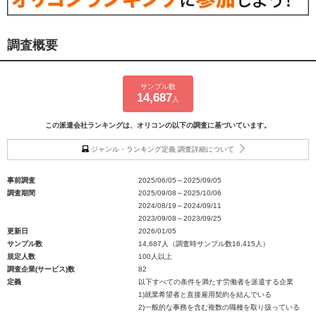
調査概要
サンプル数
14,687
人
この派遣会社ランキングは、オリコンの以下の調査に基づいています。
ジャンル・ランキング定義 調査詳細について
事前調査
2025/06/05～2025/09/05
調査期間
2025/09/08～2025/10/06
2024/08/19～2024/09/11
2023/09/08～2023/09/25
更新日
2026/01/05
サンプル数
14,687人（調査時サンプル数16,415人）
規定人数
100人以上
調査企業(サービス)数
82
定義
以下すべての条件を満たす労働者を派遣する企業
1)就業希望者と直接雇用契約を結んでいる
2)一般的な事務を含む複数の職種を取り扱っている