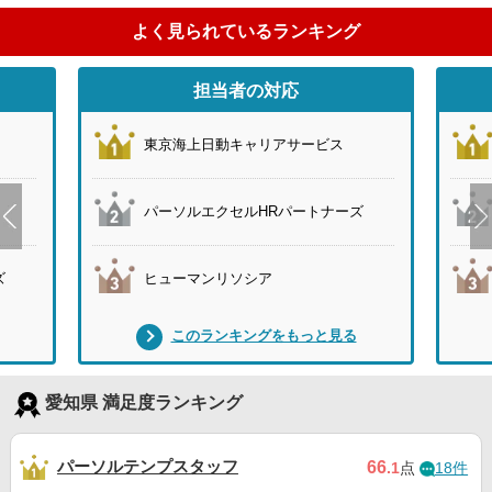
よく見られているランキング
担当者の対応
東京海上日動キャリアサービス
パーソルエクセルHRパートナーズ
ズ
ヒューマンリソシア
このランキングをもっと見る
愛知県 満足度ランキング
パーソルテンプスタッフ
66
.1
点
18件