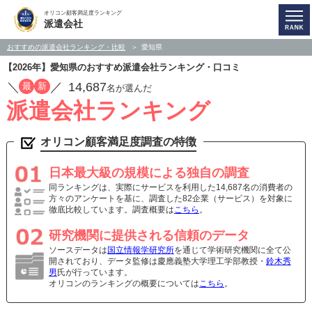
オリコン顧客満足度ランキング
派遣会社
おすすめの派遣会社ランキング・比較
愛知県
【2026年】愛知県のおすすめ派遣会社ランキング・口コミ
／
／
14,687
最
新
名が選んだ
派遣会社ランキング
オリコン顧客満足度調査の特徴
日本最大級の規模による独自の調査
同ランキングは、実際にサービスを利用した14,687名の消費者の
方々のアンケートを基に、調査した82企業（サービス）を対象に
徹底比較しています。調査概要は
こちら
。
研究機関に提供される信頼のデータ
ソースデータは
国立情報学研究所
を通じて学術研究機関に全て公
開されており、データ監修は慶應義塾大学理工学部教授・
鈴木秀
男
氏が行っています。
オリコンのランキングの概要については
こちら
。