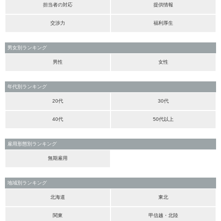
担当者の対応
提供情報
交渉力
福利厚生
男女別ランキング
男性
女性
年代別ランキング
20代
30代
40代
50代以上
雇用形態別ランキング
無期雇用
地域別ランキング
北海道
東北
関東
甲信越・北陸