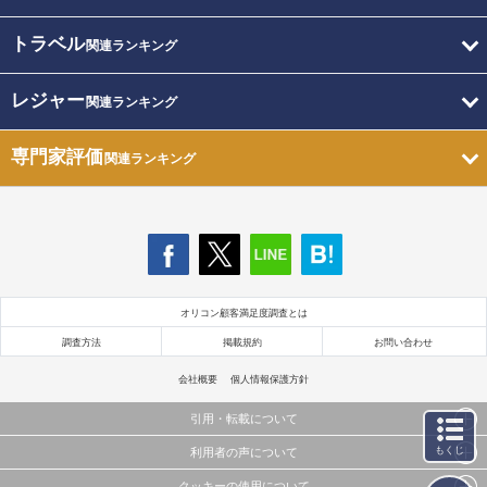
トラベル
関連ランキング
レジャー
関連ランキング
専門家評価
関連ランキング
オリコン顧客満足度調査とは
調査方法
掲載規約
お問い合わせ
会社概要
個人情報保護方針
引用・転載について
もくじ
利用者の声について
当サイトで公開されている情報（文字、写真、イラスト、画像データ等）及びこれらの配置・
編集および構造などについての著作権は株式会社oricon MEに帰属しております。
クッキーの使用について