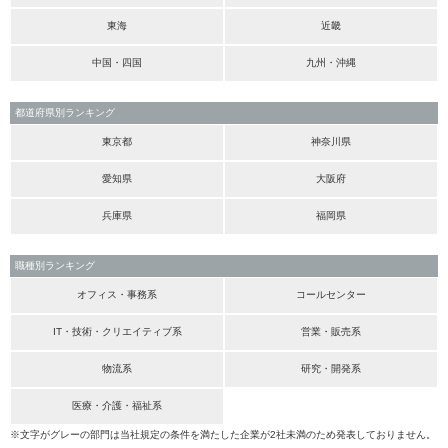
東海
近畿
中国・四国
九州・沖縄
都道府県別ランキング
東京都
神奈川県
愛知県
大阪府
兵庫県
福岡県
職種別ランキング
オフィス・事務系
コールセンター
IT・技術・クリエイティブ系
営業・販売系
物流系
研究・開発系
医療・介護・福祉系
※文字がグレーの部門は当社規定の条件を満たした企業が2社未満のため発表しておりません。