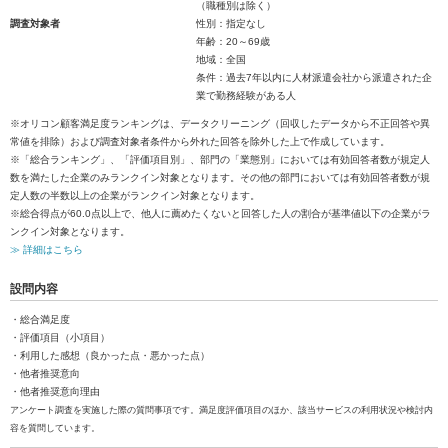
（職種別は除く）
調査対象者
性別：指定なし
年齢：20～69歳
地域：全国
条件：過去7年以内に人材派遣会社から派遣された企
業で勤務経験がある人
※オリコン顧客満足度ランキングは、データクリーニング（回収したデータから不正回答や異
常値を排除）および調査対象者条件から外れた回答を除外した上で作成しています。
※「総合ランキング」、「評価項目別」、部門の「業態別」においては有効回答者数が規定人
数を満たした企業のみランクイン対象となります。その他の部門においては有効回答者数が規
定人数の半数以上の企業がランクイン対象となります。
※総合得点が60.0点以上で、他人に薦めたくないと回答した人の割合が基準値以下の企業がラ
ンクイン対象となります。
≫ 詳細はこちら
設問内容
・総合満足度
・評価項目（小項目）
・利用した感想（良かった点・悪かった点）
・他者推奨意向
・他者推奨意向理由
アンケート調査を実施した際の質問事項です。満足度評価項目のほか、該当サービスの利用状況や検討内
容を質問しています。