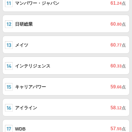
マンパワー・ジャパン
61
.24
点
日研総業
60
.80
点
メイツ
60
.77
点
インテリジェンス
60
.33
点
キャリアパワー
59
.66
点
アイライン
58
.12
点
57
WDB
.55
点