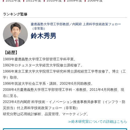
2012年度
2011年度
2010年度
2009年度
2008年度
ランキング監修
慶應義塾大学理工学部教授／内閣府 上席科学技術政策フェロー
（非常勤）
鈴木秀男
【経歴】
1989年慶應義塾大学理工学部管理工学科卒業。
1992年ロチェスター大学経営大学院修士課程修了。
1996年東京工業大学大学院理工学研究科博士課程経営工学専攻修了。博士（工
学）取得。
1996年筑波大学社会工学系・講師。2002年6月同助教授。
2008年4月慶應義塾大学理工学部管理工学科・准教授。2011年4月同教授、現
在に至る。
2023年4月内閣府 科学技術・イノベーション推進事務局参事官（インフラ・防
災担当）付上席科学技術政策フェロー（非常勤）
研究分野は応用統計解析、品質管理、マーケティング。
≫鈴木研究室についての詳細はこちら