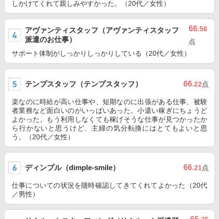
しかけてくれて親しみやすかった。（20代／女性）
66
.56
アヴァンティスタッフ（アヴァンティスタッフ
派遣のお仕事）
点
サポート体制がしっかりしっかりしている（20代／女性）
テンプスタッフ（テンプスタッフ）
66
.22
点
楽なのに時給が高い仕事や、短期なのに出張がある仕事、被験
者業務など面白いのがいっぱいあった。小遣い稼ぎにちょうど
よかった。もう利用しなくても稼げそうな仕事が見つかったか
ら行かないと思うけど、主婦の気分転換にはとてもよいと思
う。（20代／女性）
ディンプル（dimple-smile）
66
.21
点
仕事についての状況を随時確認してきてくれてよかった（20代
／男性）