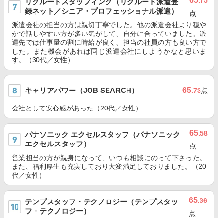
65
.75
リクルートスタッフィング（リクルート派遣登
録ネット／シニア・プロフェッショナル派遣）
点
派遣会社の担当の方は親切丁寧でした。他の派遣会社より穏や
かで話しやすい方が多い気がして、自分に合っていました。派
遣先では仕事量の割に時給が良く、担当の社員の方も良い方で
した。また機会があれば同じ派遣会社にしようかなと思いま
す。（30代／女性）
キャリアパワー（JOB SEARCH）
65
.73
点
会社として安心感があった（20代／女性）
65
.58
パナソニック エクセルスタッフ（パナソニック
エクセルスタッフ）
点
営業担当の方が親身になって、いつも相談にのって下さった。
また、福利厚生も充実しており大変満足しておりました。（20
代／女性）
65
.36
テンプスタッフ・テクノロジー（テンプスタッ
フ・テクノロジー）
点