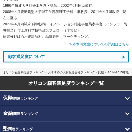
1996年筑波大学社会工学系・講師。2002年6月同助教授。
2008年4月慶應義塾大学理工学部管理工学科・准教授。2011年4月同教授、現
在に至る。
2023年4月内閣府 科学技術・イノベーション推進事務局参事官（インフラ・防
災担当）付上席科学技術政策フェロー（非常勤）
研究分野は応用統計解析、品質管理、マーケティング。
≫鈴木研究室についての詳細はこちら
顧客満足度について
オリコン顧客満足度ランキング
おすすめの人材派遣会社ランキング・比較
2014-2015年版
オリコン顧客満足度
ランキング一覧
保険
関連ランキング
金融
関連ランキング
塾
関連ランキング