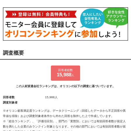
調査概要
回答者総数
15,988
人
この人材派遣会社ランキングは、オリコンの以下の調査に基づいています。
回答者数
15,988人
調査対象者
※オリコン顧客満足度ランキングは、データクリーニング（回収したデータから不正回答や異
常値を排除）および調査対象者条件から外れた回答を除外した上で作成しています。
※「総合ランキング」、「評価項目別」、部門の「業態別」においては有効回答者数が規定人
数を満たした企業のみランクイン対象となります。その他の部門においては有効回答者数が規