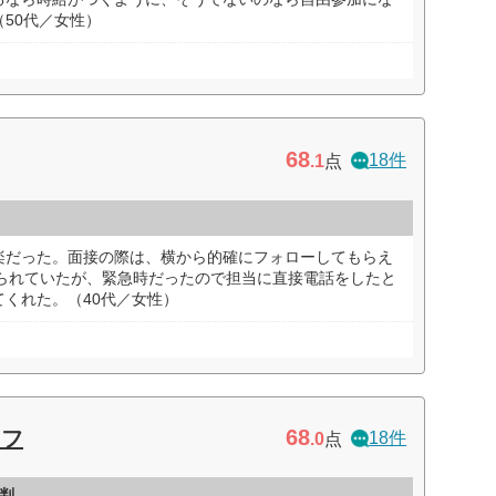
50代／女性）
68
18件
.1
点
楽だった。面接の際は、横から的確にフォローしてもらえ
められていたが、緊急時だったので担当に直接電話をしたと
くれた。（40代／女性）
68
ッフ
18件
.0
点
判