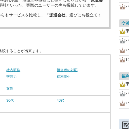
や福利厚生、地域別や職種など様々な切り口から「
派遣会
評判といった、実際のユーザーの声も掲載しています。
からもサービスを比較し、「
派遣会社
」選びにお役立てく
交
比較することが出来ます。
社内研修
担当者の対応
福
交渉力
福利厚生
女性
30代
40代