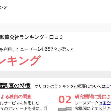
ング
め派遣会社ランキング・口コミ
14,687
を利用したユーザー
名が選んだ
ンキング
度調査の特徴
オリコンのランキングの概要については
こ
による独自の調査
研究機関に提供さ
にサービスを利用した
ソースデータは
国立
の方々のアンケートを基に、調
究機関に全て公開さ