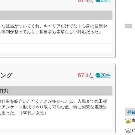
.4
点
うな担当がついてくれ、キャリアだけでなく心身の健康や
PR
る体制が整っており、担当者も素晴らしい対応だった。
67
ィング
20件
.3
点
評判
お仕事を紹介いただくことが多かった点。入職までの工程
とアンケート形式でやり取り可能な点。特に頻繁な電話対
登
思った。（30代／女性）