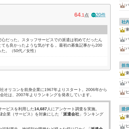
64
20件
.1
点
社
安心だった。スタッフサービスでの派遣は初めてだったん
ても良かったような気がする 。最初の募集記事から200
た。（50代／女性）
担
オリコンを前身企業に1967年よりスタート。2006年から
会社は、2007年よりランキングを発表しています。
サービスを利用した
14,687
人にアンケート調査を実施。
提
82
企業（サービス）を対象にした「
派遣会社
」ランキング