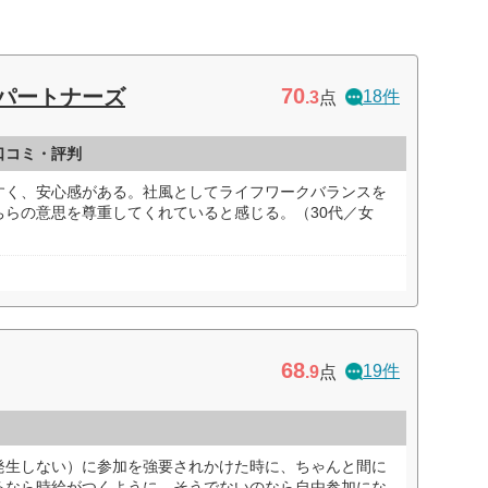
70
パートナーズ
18件
.3
点
口コミ・評判
すく、安心感がある。社風としてライフワークバランスを
ちらの意思を尊重してくれていると感じる。（30代／女
68
19件
.9
点
発生しない）に参加を強要されかけた時に、ちゃんと間に
るなら時給がつくように、そうでないのなら自由参加にな