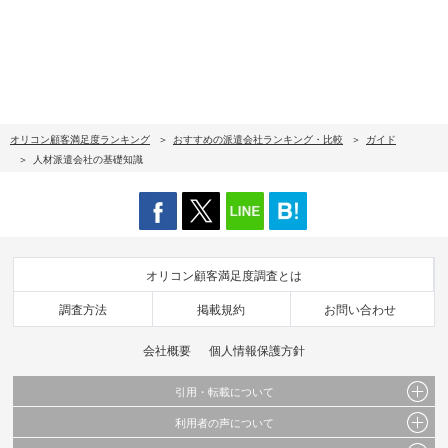
オリコン顧客満足度ランキング
おすすめの派遣会社ランキング・比較
ガイド
人材派遣会社の基礎知識
オリコン顧客満足度調査とは
調査方法
掲載規約
お問い合わせ
会社概要
個人情報保護方針
引用・転載について
利用者の声について
当サイトで公開されている情報（文字、写真、イラスト、画像データ等）及びこれらの配
置・編集および構造などについての著作権は株式会社oricon MEに帰属しております。