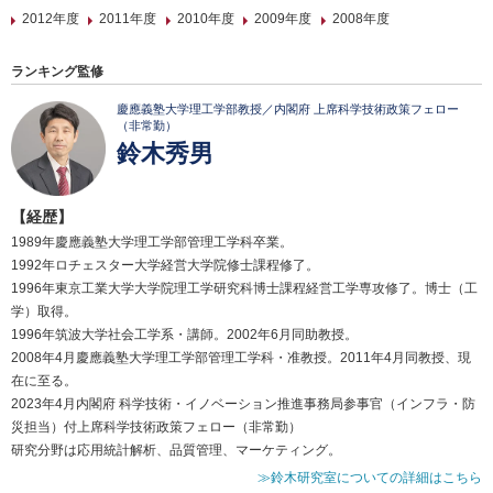
2012年度
2011年度
2010年度
2009年度
2008年度
ランキング監修
慶應義塾大学理工学部教授／内閣府 上席科学技術政策フェロー
（非常勤）
鈴木秀男
【経歴】
1989年慶應義塾大学理工学部管理工学科卒業。
1992年ロチェスター大学経営大学院修士課程修了。
1996年東京工業大学大学院理工学研究科博士課程経営工学専攻修了。博士（工
学）取得。
1996年筑波大学社会工学系・講師。2002年6月同助教授。
2008年4月慶應義塾大学理工学部管理工学科・准教授。2011年4月同教授、現
在に至る。
2023年4月内閣府 科学技術・イノベーション推進事務局参事官（インフラ・防
災担当）付上席科学技術政策フェロー（非常勤）
研究分野は応用統計解析、品質管理、マーケティング。
≫鈴木研究室についての詳細はこちら