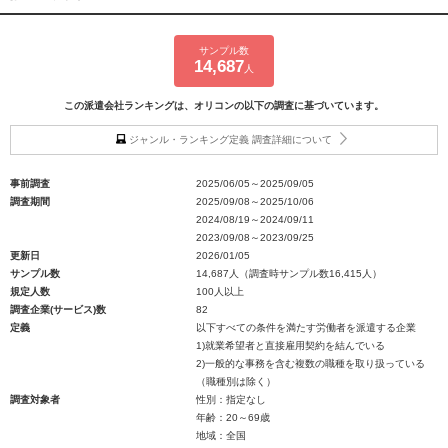
サンプル数
14,687
人
この派遣会社ランキングは、オリコンの以下の調査に基づいています。
ジャンル・ランキング定義 調査詳細について
事前調査
2025/06/05～2025/09/05
調査期間
2025/09/08～2025/10/06
2024/08/19～2024/09/11
2023/09/08～2023/09/25
更新日
2026/01/05
サンプル数
14,687人（調査時サンプル数16,415人）
規定人数
100人以上
調査企業(サービス)数
82
定義
以下すべての条件を満たす労働者を派遣する企業
1)就業希望者と直接雇用契約を結んでいる
2)一般的な事務を含む複数の職種を取り扱っている
（職種別は除く）
調査対象者
性別：指定なし
年齢：20～69歳
地域：全国