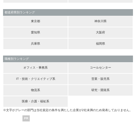
都道府県別ランキング
東京都
神奈川県
愛知県
大阪府
兵庫県
福岡県
職種別ランキング
オフィス・事務系
コールセンター
IT・技術・クリエイティブ系
営業・販売系
物流系
研究・開発系
医療・介護・福祉系
※文字がグレーの部門は当社規定の条件を満たした企業が2社未満のため発表しておりません。
PR