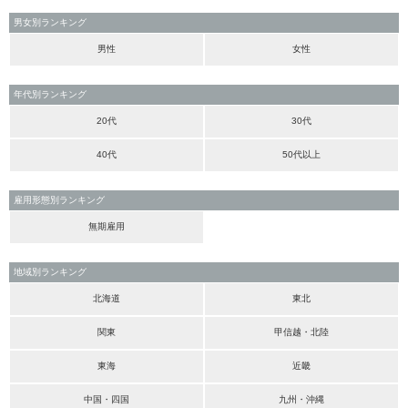
男女別ランキング
男性
女性
年代別ランキング
20代
30代
40代
50代以上
雇用形態別ランキング
無期雇用
地域別ランキング
北海道
東北
関東
甲信越・北陸
東海
近畿
中国・四国
九州・沖縄