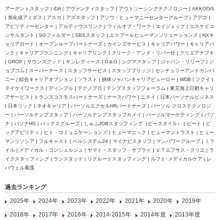
アーデントスタッフ | iDA | アヴァンティスタッフ | アウトソーシングテクノロジー | AKKODiS
| 旭化成アミダス | アスカ | アズスタッフ | アソウ・ヒューマニーセンターグループ | アデコ |
アビリティーセンター | アルティウスリンク | ウィルオブ・ワーク | エイジェック | エスケイコ
ンサルタント | SGフィルダー | SBSスタッフ | エスプールヒューマンソリューションズ | NXキ
ャリアロード | オープンループパートナーズ | カインズサービス | キャリアパワー | キャリアバ
ンク | キャリアプランニング | キャリアリンク | クリーク・アンド・リバー社 | クリエアナブキ
| GROP | サウンズグッド | サンレディース | G＆G | シグマスタッフ | ジャパン・リリーフ | ジ
ョブコム | スーパーナース | スタッフサービス | スタッフブリッジ | センチュリーアンドカンパ
ニー | 綜合キャリアオプション | ソラスト | 損保ジャパンキャリアビューロー | WDB | ツクイ |
テイケイワークス | ディンプル | テクノプロ | テンプスタッフフォーラム | 東京海上日動キャリ
アサービス | トランスコスモスパートナーズ | ナースパワー | ニチイ | 日本パーソナルビジネス
| 日本リック | ネオキャリア | パーソルエクセルHRパートナーズ | パーソル クロステクノロジ
ー | パーソルテンプスタッフ | パーソルテンプスタッフカメイ | パーソルマーケティング | パソ
ナ | パソナHS | バックスグループ | しゅふJOBスタッフィング（ビースタイル） | ビート | ビ
ッグアビリティ | ヒト・コミュニケーションズ | ヒューマニック | ヒューマントラスト | ヒュー
マンリソシア | フルキャスト | ベルシステム24 | マイナビスタッフ | マンパワーグループ | ミラ
イル | メディカル・コンシェルジュ | ヤマト・スタッフ・サプライ | ＵＴエフサス・クリエ | ラ
イクスタッフィング | ランスタッド | リクルートスタッフィング | ルフト･メディカルケア | レ
バウェル看護
過去ランキング
2025年
2024年
2023年
2022年
2021年
2020年
2019年
2018年
2017年
2016年
2014-2015年
2014年度
2013年度