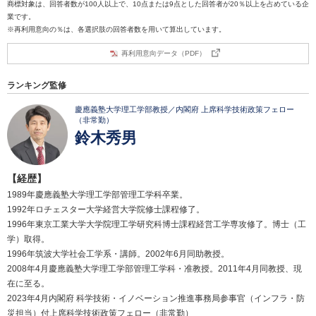
商標対象は、回答者数が100人以上で、10点または9点とした回答者が20％以上を占めている企
業です。
※再利用意向の％は、各選択肢の回答者数を用いて算出しています。
再利用意向データ（PDF）
ランキング監修
慶應義塾大学理工学部教授／内閣府 上席科学技術政策フェロー
（非常勤）
鈴木秀男
【経歴】
1989年慶應義塾大学理工学部管理工学科卒業。
1992年ロチェスター大学経営大学院修士課程修了。
1996年東京工業大学大学院理工学研究科博士課程経営工学専攻修了。博士（工
学）取得。
1996年筑波大学社会工学系・講師。2002年6月同助教授。
2008年4月慶應義塾大学理工学部管理工学科・准教授。2011年4月同教授、現
在に至る。
2023年4月内閣府 科学技術・イノベーション推進事務局参事官（インフラ・防
災担当）付上席科学技術政策フェロー（非常勤）