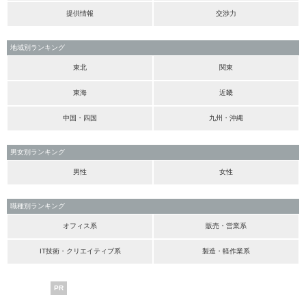
提供情報
交渉力
地域別ランキング
東北
関東
東海
近畿
中国・四国
九州・沖縄
男女別ランキング
男性
女性
職種別ランキング
オフィス系
販売・営業系
IT技術・クリエイティブ系
製造・軽作業系
PR