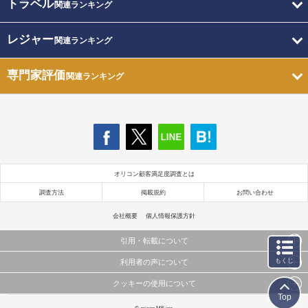
トラベル
関連ランキング
レジャー
関連ランキング
専門家評価
関連ランキング
オリコン顧客満足度調査とは
調査方法
掲載規約
お問い合わせ
会社概要
個人情報保護方針
引用・転載について
もくじ
利用者の声について
当サイトで公開されている情報（文字、写真、イラスト、画像データ等）及びこれらの配置・
編集および構造などについての著作権は株式会社oricon MEに帰属しております。
クッキーの使用について
当サイトに掲載している内容はすべてサービスの利用者が提出された見解・感想です。
これらの情報を権利者の許可なく無断転載・複製などの二次利用を行うことは固く禁じており
Top
弊社が内容について正確性を含め一切保証するものではありません。
ます。
このサイトでは Cookie を使用して、ユーザーに合わせたコンテンツや広告の表示、ソーシャル