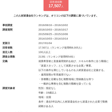
回答者総数
17,507
人
この人材派遣会社ランキングは、オリコンの以下の調査に基づいています。
事前調査
2016/08/16～2016/10/02
調査期間
2016/10/03～2016/10/17
2015/09/25～2015/10/06
2014/10/03～2014/10/14
更新日
2017/01/04
回答者数
17,507人（ランキング使用時8,005人）
規定人数
100人以上
調査企業数
213社（ランキング使用時54社）
定義
就業希望者と直接雇用契約を結び、スキルや条件に合う職場に
「派遣スタッフ」として就業させる企業／事業。
以下の条件を満たしているものを人材派遣会社と定義する。
・雇用形態が常用雇用でない
・首都圏と近畿を含む複数地域に登録拠点を持つ
・一般的な事務を含む複数の職種を扱っている
調査対象者
性別：指定なし
年齢：18歳以上
地域：全国
条件：過去5年以内に人材派遣会社から派遣された企業で勤務
経験がある人