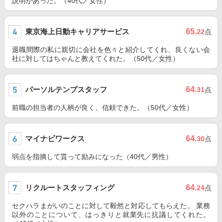
説明があった。（40代／女性）
東京海上日動キャリアサービス
65
.22
点
退職間際の私に親切に会社を色々と紹介してくれ、良くない会
社に対してはちゃんと教えてくれた。（50代／女性）
パーソルテンプスタッフ
64
.31
点
前職の担当者の人柄が良く、信頼できた。（50代／女性）
マイナビワークス
64
.30
点
弱点を指摘して貰って励みになった（40代／男性）
リクルートスタッフィング
64
.24
点
セクハラまがいのことに対して毅然と対応してもらえた。 業務
以外のことについて、はっきりと就業先に抗議してくれた。