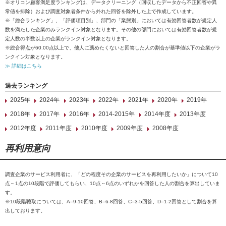
※オリコン顧客満足度ランキングは、データクリーニング（回収したデータから不正回答や異
常値を排除）および調査対象者条件から外れた回答を除外した上で作成しています。
※「総合ランキング」、「評価項目別」、部門の「業態別」においては有効回答者数が規定人
数を満たした企業のみランクイン対象となります。その他の部門においては有効回答者数が規
定人数の半数以上の企業がランクイン対象となります。
※総合得点が60.00点以上で、他人に薦めたくないと回答した人の割合が基準値以下の企業がラ
ンクイン対象となります。
≫ 詳細はこちら
過去ランキング
2025年
2024年
2023年
2022年
2021年
2020年
2019年
2018年
2017年
2016年
2014-2015年
2014年度
2013年度
2012年度
2011年度
2010年度
2009年度
2008年度
再利用意向
調査企業のサービス利用者に、「どの程度その企業のサービスを再利用したいか」について10
点～1点の10段階で評価してもらい、10点～6点のいずれかを回答した人の割合を算出していま
す。
※10段階聴取については、A=9-10回答、B=6-8回答、C=3-5回答、D=1-2回答として割合を算
出しております。