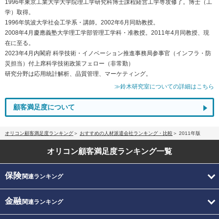
1996年東京工業大学大学院理工学研究科博士課程経営工学専攻修了。博士（工
学）取得。
1996年筑波大学社会工学系・講師。2002年6月同助教授。
2008年4月慶應義塾大学理工学部管理工学科・准教授。2011年4月同教授、現
在に至る。
2023年4月内閣府 科学技術・イノベーション推進事務局参事官（インフラ・防
災担当）付上席科学技術政策フェロー（非常勤）
研究分野は応用統計解析、品質管理、マーケティング。
≫鈴木研究室についての詳細はこちら
顧客満足度について
オリコン顧客満足度ランキング
おすすめの人材派遣会社ランキング・比較
2011年版
オリコン顧客満足度
ランキング一覧
保険
関連ランキング
金融
関連ランキング