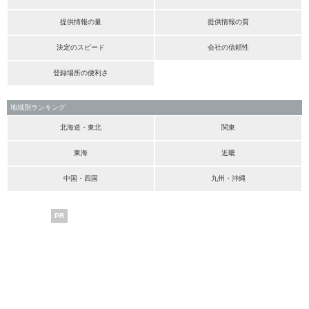
提供情報の量
提供情報の質
決定のスピード
会社の信頼性
登録場所の便利さ
地域別ランキング
北海道・東北
関東
東海
近畿
中国・四国
九州・沖縄
PR